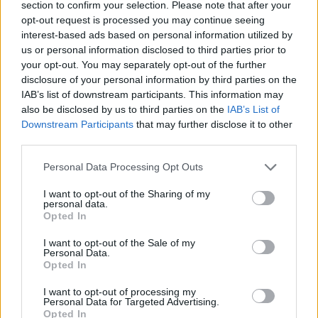
section to confirm your selection. Please note that after your
opt-out request is processed you may continue seeing
interest-based ads based on personal information utilized by
Hasznos
us or personal information disclosed to third parties prior to
your opt-out. You may separately opt-out of the further
Impresszum
disclosure of your personal information by third parties on the
Szerzői jogok
IAB’s list of downstream participants. This information may
also be disclosed by us to third parties on the
IAB’s List of
Adatvédelmi tájékoztató
Downstream Participants
that may further disclose it to other
Cookie-kezelési tájékoztató
third parties.
Hozzászólási szabályzat
Personal Data Processing Opt Outs
Nyomtatott lapjaink archívuma
Médiaajánlat
I want to opt-out of the Sharing of my
personal data.
Opted In
Látogatottsági adatok
I want to opt-out of the Sale of my
Personal Data.
Opted In
Sütibeállítások
I want to opt-out of processing my
Médiatér
Personal Data for Targeted Advertising.
Opted In