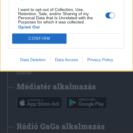
Székelyhon
I want to opt-out of Collection, Use,
Retention, Sale, and/or Sharing of my
Székely Sport
Personal Data that Is Unrelated with the
Purposes for which it was collected.
Liget
Opted Out
Bihari Napló
Erdélyi Napló
CONFIRM
Főtér
Nőileg
Data Deletion
Data Access
Privacy Policy
Rádió GaGa
Jóállás
Médiatér alkalmazás
Rádió GaGa alkalmazás