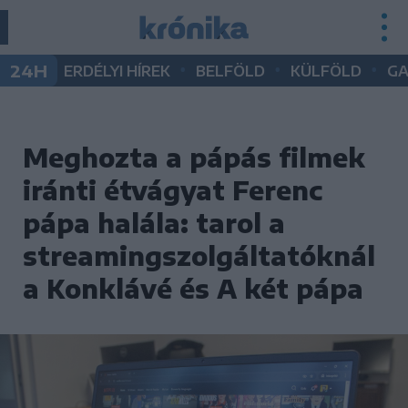
•
•
•
24H
ERDÉLYI HÍREK
BELFÖLD
KÜLFÖLD
G
Meghozta a pápás filmek
iránti étvágyat Ferenc
pápa halála: tarol a
streamingszolgáltatóknál
a Konklávé és A két pápa