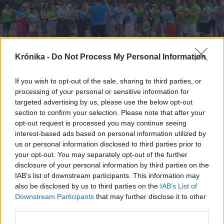
Krónika -
Do Not Process My Personal Information
If you wish to opt-out of the sale, sharing to third parties, or
2026. augusztus 07., péntek
processing of your personal or sensitive information for
Így szól a székely himnusz a kínai
targeted advertising by us, please use the below opt-out
section to confirm your selection. Please note that after your
nagy falnál egy székelyföldi
opt-out request is processed you may continue seeing
fúvószenekar előadásában
interest-based ads based on personal information utilized by
us or personal information disclosed to third parties prior to
your opt-out. You may separately opt-out of the further
disclosure of your personal information by third parties on the
IAB’s list of downstream participants. This information may
also be disclosed by us to third parties on the
IAB’s List of
Downstream Participants
that may further disclose it to other
third parties.