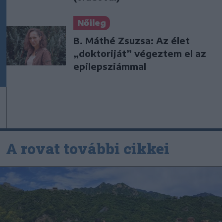
Nőileg
B. Máthé Zsuzsa: Az élet
„doktoriját” végeztem el az
epilepsziámmal
A rovat további cikkei