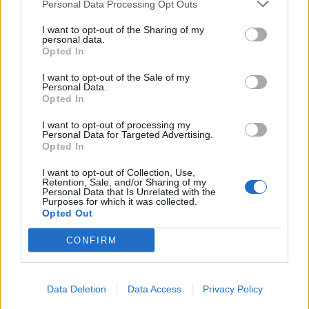
Personal Data Processing Opt Outs
I want to opt-out of the Sharing of my
personal data.
Opted In
I want to opt-out of the Sale of my
Personal Data.
Opted In
I want to opt-out of processing my
Personal Data for Targeted Advertising.
Opted In
2026. augusztus 06., csütörtök
I want to opt-out of Collection, Use,
A kánikulában az autógumik is
Retention, Sale, and/or Sharing of my
Personal Data that Is Unrelated with the
fokozott terhelésnek vannak
Purposes for which it was collected.
Opted Out
kitéve – egy apró hiba is
durrdefekthez vezethet
CONFIRM
Data Deletion
Data Access
Privacy Policy