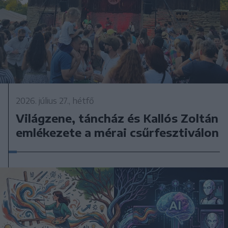
2026. július 27., hétfő
Világzene, táncház és Kallós Zoltán
emlékezete a mérai csűrfesztiválon