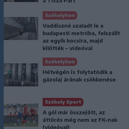
a Tisza Párt
Székelyhon
Vaddisznó szaladt le a
budapesti metróba, felszállt
az egyik kocsira, majd
kilőtték – videóval
Székelyhon
Hétvégén is folytatódik a
gázolaj árának csökkenése
Székely Sport
A gól már összejött, az
áttörés még nem az FK-nak
(videóval)