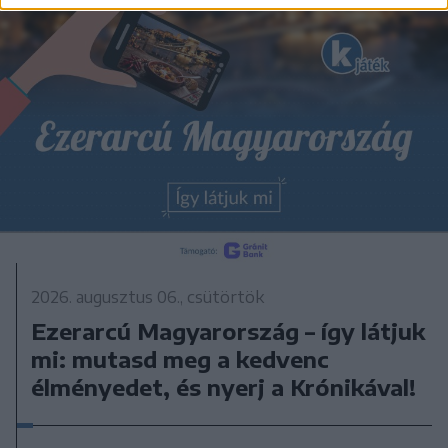
2026. augusztus 06., csütörtök
Ezerarcú Magyarország – így látjuk
mi: mutasd meg a kedvenc
élményedet, és nyerj a Krónikával!