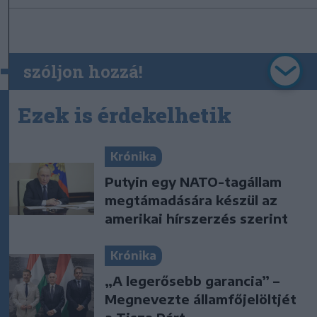
szóljon hozzá!
Ezek is érdekelhetik
Krónika
Putyin egy NATO-tagállam
megtámadására készül az
amerikai hírszerzés szerint
Krónika
„A legerősebb garancia” –
Megnevezte államfőjelöltjét