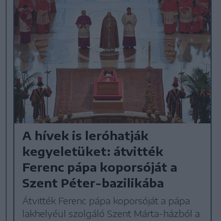
A hívek is leróhatják
kegyeletüket: átvitték
Ferenc pápa koporsóját a
Szent Péter-bazilikába
Átvitték Ferenc pápa koporsóját a pápa
lakhelyéül szolgáló Szent Márta-házból a