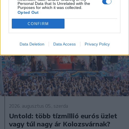
Personal Data that Is Unrelated with the
Purposes for which it was collected.
Opted Out
CONFIRM
Data Deletion
Data Access
Privacy Policy
2026. augusztus 05., szerda
Untold: több tízmillió eurós üzlet
vagy túl nagy ár Kolozsvárnak?