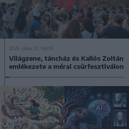
2026. július 27., hétfő
Világzene, táncház és Kallós Zoltán
emlékezete a mérai csűrfesztiválon