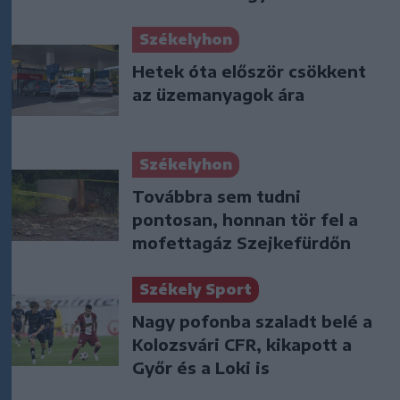
Székelyhon
Hetek óta először csökkent
az üzemanyagok ára
Székelyhon
Továbbra sem tudni
pontosan, honnan tör fel a
mofettagáz Szejkefürdőn
Székely Sport
Nagy pofonba szaladt belé a
Kolozsvári CFR, kikapott a
Győr és a Loki is