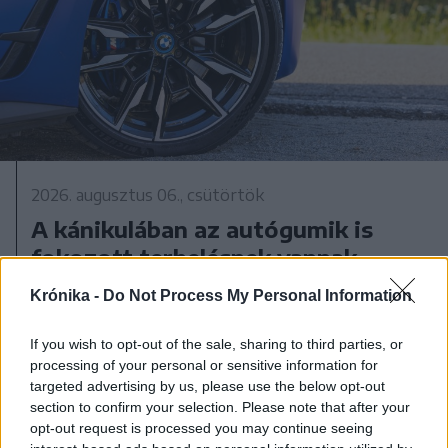
2026. augusztus 06., csütörtök
A kánikulában az autógumik is
fokozott terhelésnek vannak
kitéve – egy apró hiba is
Krónika -
Do Not Process My Personal Information
durrdefekthez vezethet
If you wish to opt-out of the sale, sharing to third parties, or
processing of your personal or sensitive information for
targeted advertising by us, please use the below opt-out
section to confirm your selection. Please note that after your
opt-out request is processed you may continue seeing