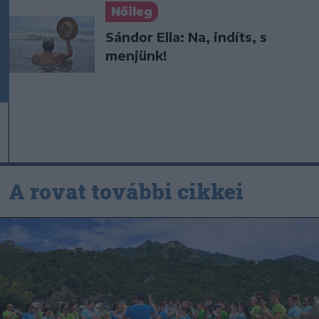
Nőileg
Sándor Ella: Na, indíts, s
menjünk!
A rovat további cikkei