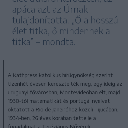
apáca azt az Úrnak
tulajdonította. „Ő a hosszú
élet titka, ő mindennek a
titka” – mondta.
A Kathpress katolikus hírügynökség szerint
tizenhét évesen keresztelték meg, egy ideig az
uruguayi fővárosban, Montevideóban élt, majd
1930-tól matematikát és portugál nyelvet
oktatott a Rio de Janeiróhoz közeli Tijucában.
1934-ben, 26 éves korában tette le a
fogadalmat a Teréziánus Nővérek