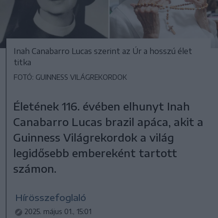
Inah Canabarro Lucas szerint az Úr a hosszú élet
titka
FOTÓ: GUINNESS VILÁGREKORDOK
Életének 116. évében elhunyt Inah
Canabarro Lucas brazil apáca, akit a
Guinness Világrekordok a világ
legidősebb embereként tartott
számon.
Hírösszefoglaló
2025. május 01., 15:01