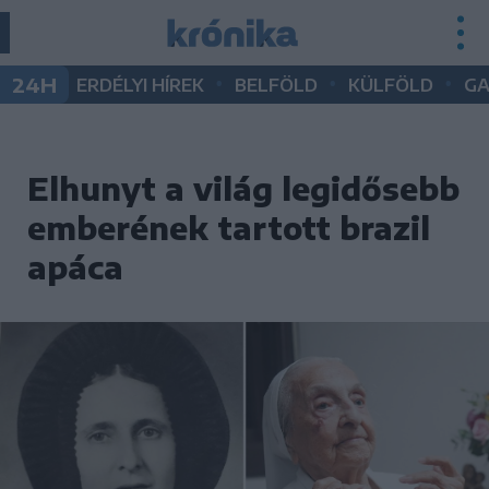
•
•
•
24H
ERDÉLYI HÍREK
BELFÖLD
KÜLFÖLD
G
Elhunyt a világ legidősebb
emberének tartott brazil
apáca