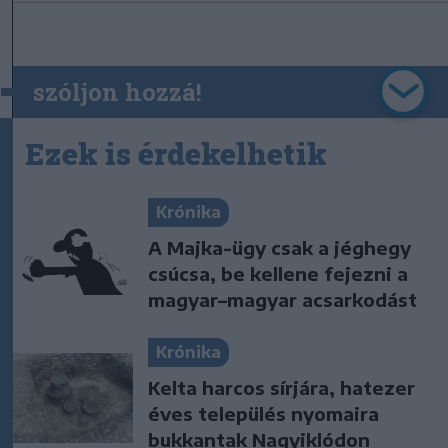
szóljon hozzá!
Ezek is érdekelhetik
Krónika
A Majka-ügy csak a jéghegy
csúcsa, be kellene fejezni a
magyar–magyar acsarkodást
Krónika
Kelta harcos sírjára, hatezer
éves település nyomaira
bukkantak Nagyiklódon