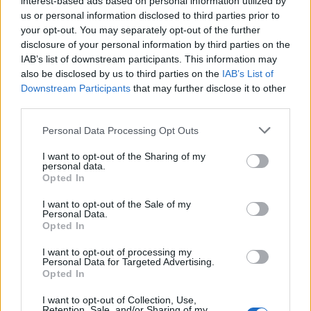
interest-based ads based on personal information utilized by
us or personal information disclosed to third parties prior to
your opt-out. You may separately opt-out of the further
disclosure of your personal information by third parties on the
IAB’s list of downstream participants. This information may
also be disclosed by us to third parties on the
IAB’s List of
Downstream Participants
that may further disclose it to other
third parties.
Personal Data Processing Opt Outs
I want to opt-out of the Sharing of my
personal data.
Opted In
2026. augusztus 06., csütörtök
I want to opt-out of the Sale of my
Ezerarcú Magyarország – így látjuk
Personal Data.
mi: mutasd meg a kedvenc
Opted In
élményedet, és nyerj a Krónikával!
I want to opt-out of processing my
Personal Data for Targeted Advertising.
Opted In
I want to opt-out of Collection, Use,
Retention, Sale, and/or Sharing of my