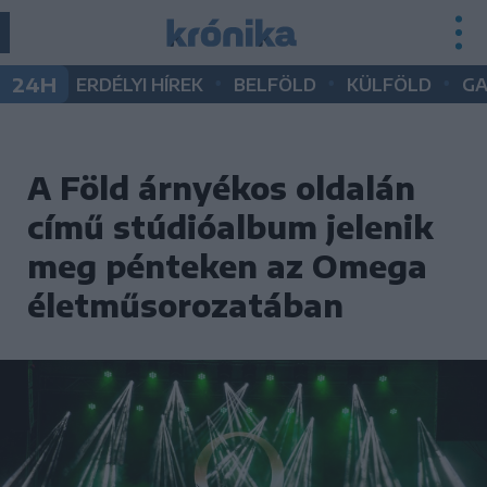
•
•
•
24H
ERDÉLYI HÍREK
BELFÖLD
KÜLFÖLD
G
A Föld árnyékos oldalán
című stúdióalbum jelenik
meg pénteken az Omega
életműsorozatában