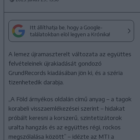
Itt állíthatja be, hogy a Google-
találatokban elöl legyen a Krónika!
A lemez újramaszterelt változata az együttes
felvételeinek újrakiadását gondozó
GrundRecords kiadásában jön ki, és a széria
tizenhetedik darabja.
„A Föld árnyékos oldalán című anyag – a tagok
korabeli visszaemlékezései szerint – hidakat
próbált keresni a korszerű, szintetizátorok
uralta hangzás és az együttes régi, rockos
megszólalása között” – idézte az MTI a