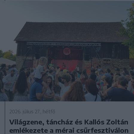
2026. július 27., hétfő
Világzene, táncház és Kallós Zoltán
emlékezete a mérai csűrfesztiválon