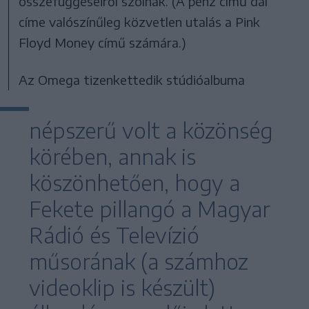
összefüggéseiről szólnak. (A pénz című dal
címe valószínűleg közvetlen utalás a Pink
Floyd Money című számára.)
Az Omega tizenkettedik stúdióalbuma
népszerű volt a közönség
körében, annak is
köszönhetően, hogy a
Fekete pillangó a Magyar
Rádió és Televízió
műsorának (a számhoz
videoklip is készült)