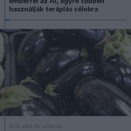
emberrel az AI, egyre többen
használják terápiás célokra
2026. július 26., vasárnap