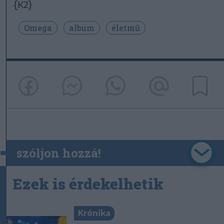
{K2}
Omega
album
életmű
szóljon hozzá!
Ezek is érdekelhetik
Krónika