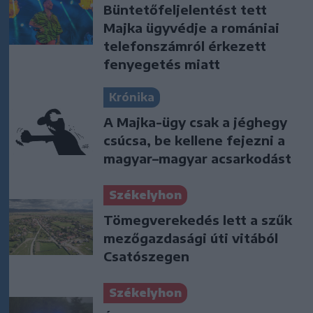
Büntetőfeljelentést tett
Majka ügyvédje a romániai
telefonszámról érkezett
fenyegetés miatt
Krónika
A Majka-ügy csak a jéghegy
csúcsa, be kellene fejezni a
magyar–magyar acsarkodást
Székelyhon
Tömegverekedés lett a szűk
mezőgazdasági úti vitából
Csatószegen
Székelyhon