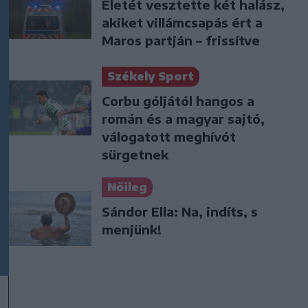
Életét vesztette két halász,
akiket villámcsapás ért a
Maros partján – frissítve
Székely Sport
Corbu góljától hangos a
román és a magyar sajtó,
válogatott meghívót
sürgetnek
Nőileg
Sándor Ella: Na, indíts, s
menjünk!