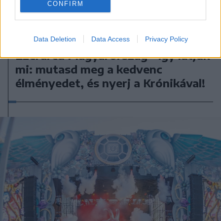
CONFIRM
2026. augusztus 06., csütörtök
Data Deletion
Data Access
Privacy Policy
Ezerarcú Magyarország – így látjuk
mi: mutasd meg a kedvenc
élményedet, és nyerj a Krónikával!