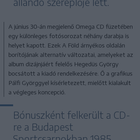
állandó szereplője lett.
A június 30-án megjelenő Omega CD füzetében
egy különleges fotósorozat néhány darabja is
helyet kapott. Ezek A Föld árnyékos oldalán
borítójának alternatív változatai, amelyeket az
album dizájnjáért felelős Hegedüs György
bocsátott a kiadó rendelkezésére. Ő a grafikus
Pálfi Györggyel kísérletezett, mielőtt kialakult
a végleges koncepció.
Bónuszként felkerült a CD-
re a Budapest
Sportcsarnokban 1985.