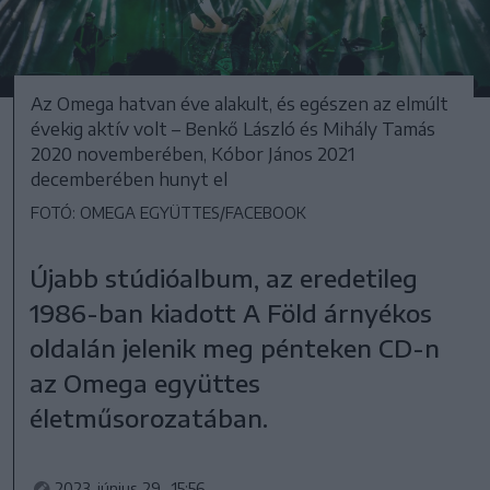
Az Omega hatvan éve alakult, és egészen az elmúlt
évekig aktív volt – Benkő László és Mihály Tamás
2020 novemberében, Kóbor János 2021
decemberében hunyt el
FOTÓ: OMEGA EGYÜTTES/FACEBOOK
Újabb stúdióalbum, az eredetileg
1986-ban kiadott A Föld árnyékos
oldalán jelenik meg pénteken CD-n
az Omega együttes
életműsorozatában.
2023. június 29., 15:56