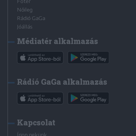
Főtér
Nőileg
Rádió GaGa
Jóállás
Médiatér alkalmazás
Rádió GaGa alkalmazás
Kapcsolat
Írjon nekünk