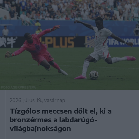
2026. július 19., vasárnap
Tízgólos meccsen dőlt el, ki a
bronzérmes a labdarúgó-
világbajnokságon