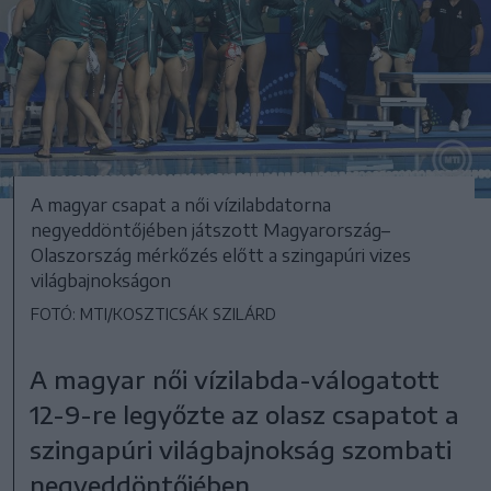
A magyar csapat a női vízilabdatorna
negyeddöntőjében játszott Magyarország–
Olaszország mérkőzés előtt a szingapúri vizes
világbajnokságon
FOTÓ: MTI/KOSZTICSÁK SZILÁRD
A magyar női vízilabda-válogatott
12-9-re legyőzte az olasz csapatot a
szingapúri világbajnokság szombati
negyeddöntőjében.