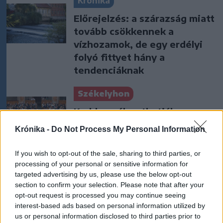
Krónika
Előrejelzés: a szárazság miatt
tovább csökkennek a
vízhozamok, de egy erdélyi
folyó fittyet hány a
tendenciáknak
Székelyhon
Kedden választhatják meg
Magyarország új köztársasági
Krónika -
Do Not Process My Personal Information
elnökét
If you wish to opt-out of the sale, sharing to third parties, or
Székelyhon
processing of your personal or sensitive information for
targeted advertising by us, please use the below opt-out
Letartóztattak egy férfit, aki
section to confirm your selection. Please note that after your
hónapokon át létesített
opt-out request is processed you may continue seeing
szexuális kapcsolatot egy
interest-based ads based on personal information utilized by
us or personal information disclosed to third parties prior to
kiskorú lánnyal