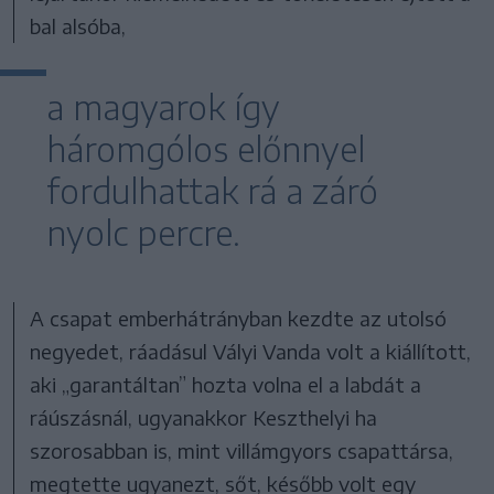
bal alsóba,
a magyarok így
háromgólos előnnyel
fordulhattak rá a záró
nyolc percre.
A csapat emberhátrányban kezdte az utolsó
negyedet, ráadásul Vályi Vanda volt a kiállított,
aki „garantáltan” hozta volna el a labdát a
ráúszásnál, ugyanakkor Keszthelyi ha
szorosabban is, mint villámgyors csapattársa,
megtette ugyanezt, sőt, később volt egy