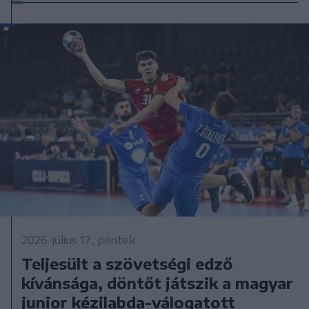
2026. július 17., péntek
Teljesült a szövetségi edző
kívánsága, döntőt játszik a magyar
junior kézilabda-válogatott