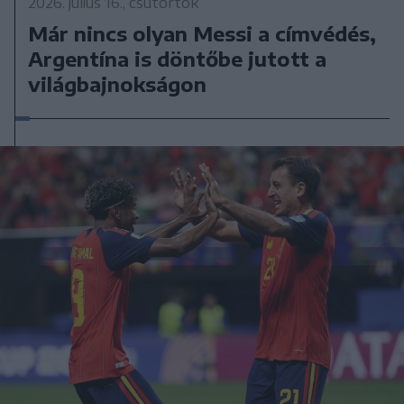
2026. július 16., csütörtök
Már nincs olyan Messi a címvédés,
Argentína is döntőbe jutott a
világbajnokságon