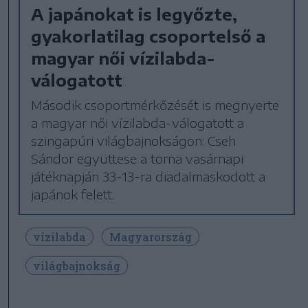
A japánokat is legyőzte,
gyakorlatilag csoportelső a
magyar női vízilabda-
válogatott
Második csoportmérkőzését is megnyerte
a magyar női vízilabda-válogatott a
szingapúri világbajnokságon: Cseh
Sándor együttese a torna vasárnapi
játéknapján 33-13-ra diadalmaskodott a
japánok felett.
vízilabda
Magyarország
világbajnokság