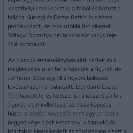
Keszthelyi emelkedett ki a falból és húzott a
hálóba. Sümegi és Dafne Bettini is ejtéssel
próbálkozott, de csak utóbbi járt sikerrel,
Szilágyi Dorottya pedig az olasz kapus feje
fölé bombázott.
Az olaszok emberelőnyben időt kértek és a
megbeszélés után be is fejezték a figurát, de
Leimeter Dóra egy villámgyors balkezes
lövéssel azonnal válaszolt. Elöl Varró Eszter
fórt harcolt ki, és kétszer is rá játszották ki a
figurát, de mindkétszer az olasz kapusba
húzta a labdát. Kevesebb mint egy perccel a
negyed vége előtt Keszthelyi a támadóidő
lejártakor kiemelkedett és tökéletesen ejtett a