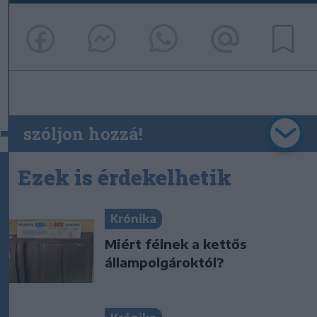
szóljon hozzá!
Ezek is érdekelhetik
Krónika
Miért félnek a kettős
állampolgároktól?