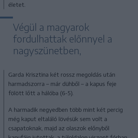
életet.
Végül a magyarok
fordulhattak előnnyel a
nagyszünetben,
Garda Krisztina két rossz megoldás után
harmadszorra – már dühből – a kapus feje
fölött lőtt a hálóba (6-5).
A harmadik negyedben több mint két percig
még kaput eltaláló lövésük sem volt a
csapatoknak, majd az olaszok előnyből
kapufáig jutottak, a túloldalon viszont fórban