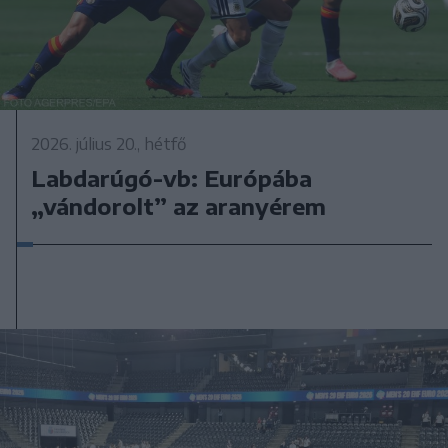
2026. július 20., hétfő
Labdarúgó-vb: Európába
„vándorolt” az aranyérem