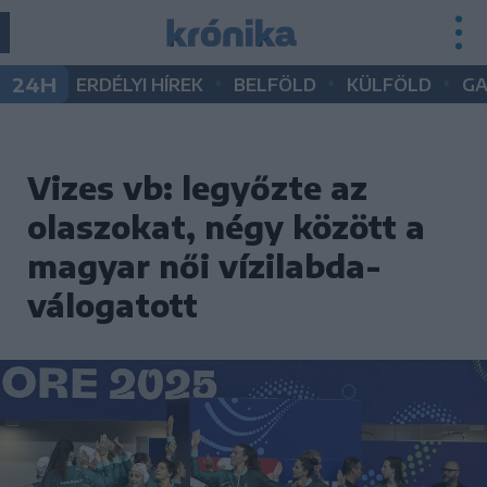
•
•
•
24H
ERDÉLYI HÍREK
BELFÖLD
KÜLFÖLD
G
Vizes vb: legyőzte az
olaszokat, négy között a
magyar női vízilabda-
válogatott