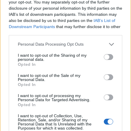
your opt-out. You may separately opt-out of the further
disclosure of your personal information by third parties on the
Székely Sport
IAB’s list of downstream participants. This information may
also be disclosed by us to third parties on the
IAB’s List of
Visszavonul a Brassóban és
Downstream Participants
that may further disclose it to other
Csíkszeredában is védő kapus
third parties.
Personal Data Processing Opt Outs
Nőileg
I want to opt-out of the Sharing of my
personal data.
Sándor Ella: Na, indíts, s
Opted In
menjünk!
I want to opt-out of the Sale of my
Personal Data.
Opted In
I want to opt-out of processing my
Personal Data for Targeted Advertising.
Opted In
I want to opt-out of Collection, Use,
Retention, Sale, and/or Sharing of my
A rovat további cikkei
Personal Data that Is Unrelated with the
Purposes for which it was collected.