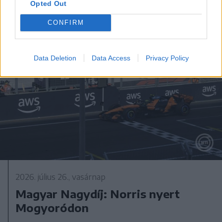
Opted Out
CONFIRM
Data Deletion
Data Access
Privacy Policy
2026. július 26., vasárnap
Magyar Nagydíj: Norris nyert
Mogyoródon