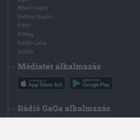
Bihari Napló
Erdélyi Napló
Főtér
Nőileg
Rádió GaGa
Jóállás
Médiatér alkalmazás
Rádió GaGa alkalmazás