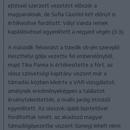
ejtéssel szerzett vezetést először a
magyaroknak, de Sofia Giustini két előnyt is
értékesítve fordított. Vályi Vanda remek
kapáslövéssel egyenlített a negyed végén (3-3).
A második felvonást a tizedik vb-jén szereplő
Keszthelyi gólja vezette fel emberelőnyből,
majd Tiba Panna is értékesítette a fórt, az
olasz szövetségi kapitány viszont már a
támadás közben kikérte a VAR-vizsgálatot,
amelynek eredményeképpen a találatot
érvénytelenítették, a rivális pedig ötösből
egyenlített. Az olaszok újabb büntetővel
fordítottak ismét, az akadozó magyar
támadógépezetbe viszont Sümegi lehelt némi