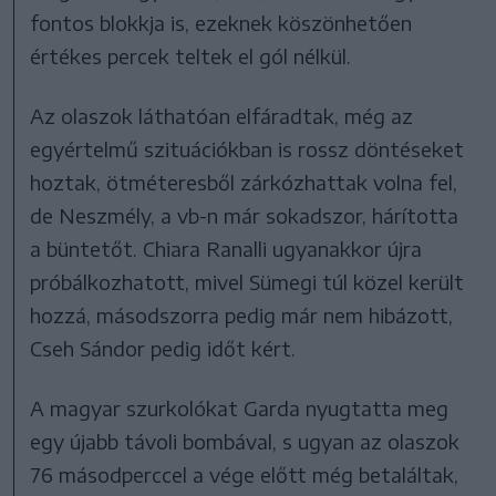
fontos blokkja is, ezeknek köszönhetően
értékes percek teltek el gól nélkül.
Az olaszok láthatóan elfáradtak, még az
egyértelmű szituációkban is rossz döntéseket
hoztak, ötméteresből zárkózhattak volna fel,
de Neszmély, a vb-n már sokadszor, hárította
a büntetőt. Chiara Ranalli ugyanakkor újra
próbálkozhatott, mivel Sümegi túl közel került
hozzá, másodszorra pedig már nem hibázott,
Cseh Sándor pedig időt kért.
A magyar szurkolókat Garda nyugtatta meg
egy újabb távoli bombával, s ugyan az olaszok
76 másodperccel a vége előtt még betaláltak,