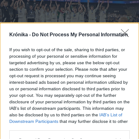
Krónika -
Do Not Process My Personal Information
If you wish to opt-out of the sale, sharing to third parties, or
processing of your personal or sensitive information for
targeted advertising by us, please use the below opt-out
section to confirm your selection. Please note that after your
opt-out request is processed you may continue seeing
2026. július 20., hétfő
interest-based ads based on personal information utilized by
„Helyén volt a szívünk”.
us or personal information disclosed to third parties prior to
Főszereplők értékelték a
your opt-out. You may separately opt-out of the further
disclosure of your personal information by third parties on the
Krónikának a magyar junior
IAB’s list of downstream participants. This information may
kézilabda-válogatott kolozsvári
also be disclosed by us to third parties on the
IAB’s List of
Eb-diadalát
Downstream Participants
that may further disclose it to other
third parties.