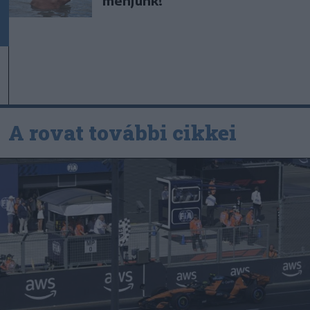
menjünk!
A rovat további cikkei