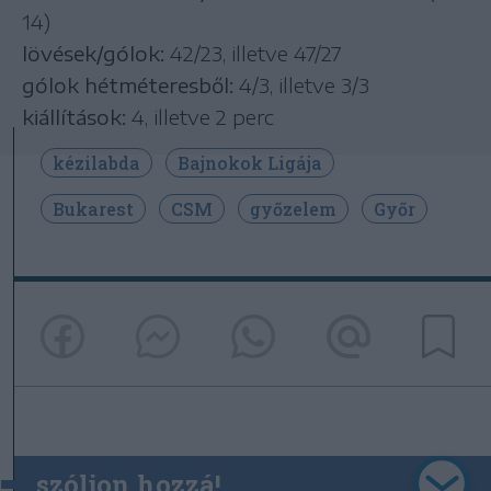
14)
lövések/gólok:
42/23, illetve 47/27
gólok hétméteresből:
4/3, illetve 3/3
kiállítások:
4, illetve 2 perc
kézilabda
Bajnokok Ligája
Bukarest
CSM
győzelem
Győr
szóljon hozzá!