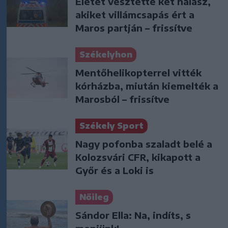
Életét vesztette két halász,
akiket villámcsapás ért a
Maros partján – frissítve
Székelyhon
Mentőhelikopterrel vitték
kórházba, miután kiemelték a
Marosból – frissítve
Székely Sport
Nagy pofonba szaladt belé a
Kolozsvári CFR, kikapott a
Győr és a Loki is
Nőileg
Sándor Ella: Na, indíts, s