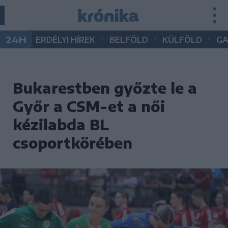
•
•
•
24H
ERDÉLYI HÍREK
BELFÖLD
KÜLFÖLD
G
Bukarestben győzte le a
Győr a CSM-et a női
kézilabda BL
csoportkörében