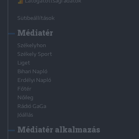
Látogatottsági adatok
Sütibeállítások
Médiatér
Székelyhon
Székely Sport
Liget
Bihari Napló
Erdélyi Napló
Főtér
Nőileg
Rádió GaGa
Jóállás
Médiatér alkalmazás