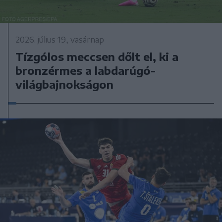
2026. július 19., vasárnap
Tízgólos meccsen dőlt el, ki a
bronzérmes a labdarúgó-
világbajnokságon