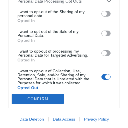
Personal Data Processing Opt Outs
I want to opt-out of the Sharing of my
personal data.
Opted In
I want to opt-out of the Sale of my
Personal Data.
Opted In
I want to opt-out of processing my
Personal Data for Targeted Advertising.
Opted In
I want to opt-out of Collection, Use,
Retention, Sale, and/or Sharing of my
Personal Data that Is Unrelated with the
Purposes for which it was collected.
Opted Out
CONFIRM
2026. július 20., hétfő
Labdarúgó-vb: Európába
„vándorolt” az aranyérem
Data Deletion
Data Access
Privacy Policy