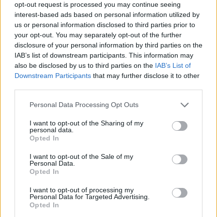
opt-out request is processed you may continue seeing
interest-based ads based on personal information utilized by
us or personal information disclosed to third parties prior to
your opt-out. You may separately opt-out of the further
disclosure of your personal information by third parties on the
IAB’s list of downstream participants. This information may
also be disclosed by us to third parties on the
IAB’s List of
Downstream Participants
that may further disclose it to other
third parties.
Personal Data Processing Opt Outs
I want to opt-out of the Sharing of my
2024. május 04., szombat
personal data.
Opted In
Kikapott, de ettől még a legjobb
négy közé jutott a Győr a női
I want to opt-out of the Sale of my
Personal Data.
kézilabda BL-ben
Opted In
I want to opt-out of processing my
Personal Data for Targeted Advertising.
Opted In