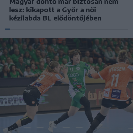
Magyar döntő már biztosan nem
lesz: kikapott a Győr a női
kézilabda BL elődöntőjében