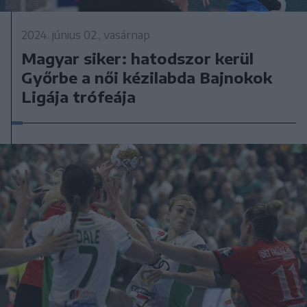
2024. június 02., vasárnap
Magyar siker: hatodszor kerül
Győrbe a női kézilabda Bajnokok
Ligája trófeája