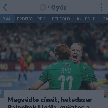
• Győr
•
•
•
24H
ERDÉLYI HÍREK
BELFÖLD
KÜLFÖLD
G
Megvédte címét, hetedszer
Bajnokok Ligája-győztes a