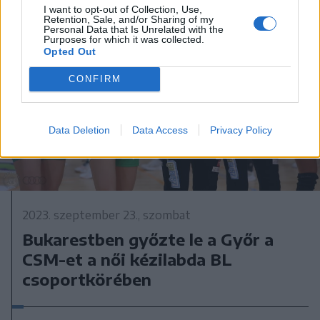
I want to opt-out of Collection, Use,
Retention, Sale, and/or Sharing of my
Personal Data that Is Unrelated with the
Purposes for which it was collected.
Opted Out
CONFIRM
Data Deletion
Data Access
Privacy Policy
2023. szeptember 23., szombat
Bukarestben győzte le a Győr a
CSM-et a női kézilabda BL
csoportkörében