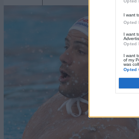
Opted 
I want t
Opted 
I want 
Advertis
Opted 
I want t
of my P
was col
Opted 