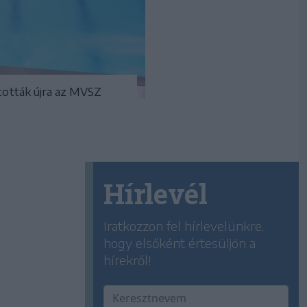
tották újra az MVSZ
Hírlevél
Iratkozzon fel hírlevelünkre,
hogy elsőként értesüljön a
hírekről!