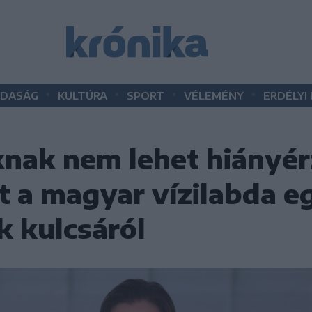
•
•
•
•
DASÁG
KULTÚRA
SPORT
VÉLEMÉNY
ERDÉLYI
knak nem lehet hiányér
 a magyar vízilabda eg
k kulcsáról