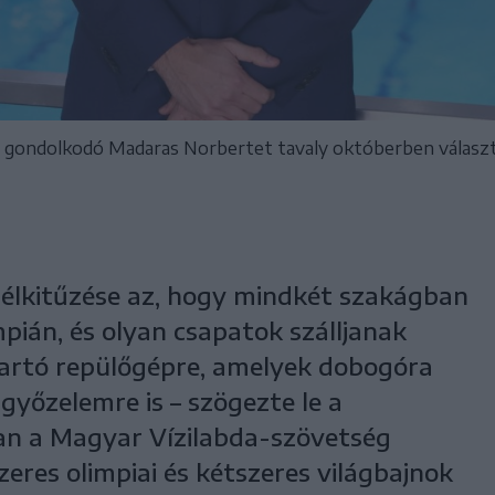
n gondolkodó Madaras Norbertet tavaly októberben válasz
 célkitűzése az, hogy mindkét szakágban
pián, és olyan csapatok szálljanak
tartó repülőgépre, amelyek dobogóra
 győzelemre is – szögezte le a
an a Magyar Vízilabda-szövetség
zeres olimpiai és kétszeres világbajnok