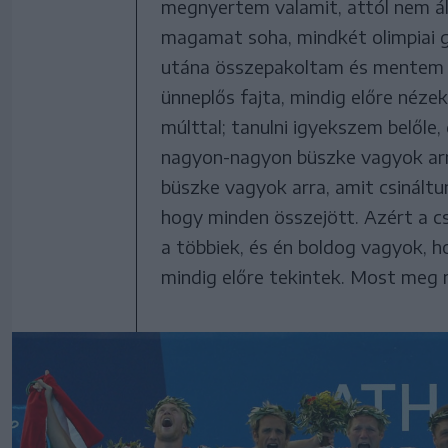
megnyertem valamit, attól nem áll
magamat soha, mindkét olimpiai 
utána összepakoltam és mentem 
ünneplős fajta, mindig előre néze
múlttal; tanulni igyekszem belőle,
nagyon-nagyon büszke vagyok arra
büszke vagyok arra, amit csinál
hogy minden összejött. Azért a c
a többiek, és én boldog vagyok, 
mindig előre tekintek. Most meg