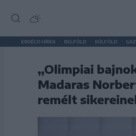
•
•
•
ERDÉLYI HÍREK
BELFÖLD
KÜLFÖLD
GAZ
„Olimpiai bajno
Madaras Norbert
remélt sikereine