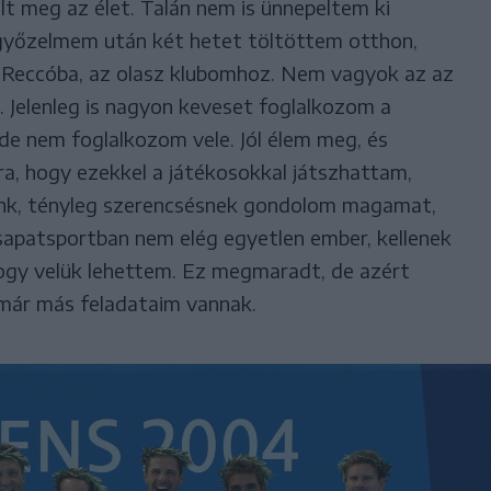
t meg az élet. Talán nem is ünnepeltem ki
győzelmem után két hetet töltöttem otthon,
Reccóba, az olasz klubomhoz. Nem vagyok az az
k. Jelenleg is nagyon keveset foglalkozom a
 de nem foglalkozom vele. Jól élem meg, és
, hogy ezekkel a játékosokkal játszhattam,
tunk, tényleg szerencsésnek gondolom magamat,
sapatsportban nem elég egyetlen ember, kellenek
hogy velük lehettem. Ez megmaradt, de azért
 már más feladataim vannak.