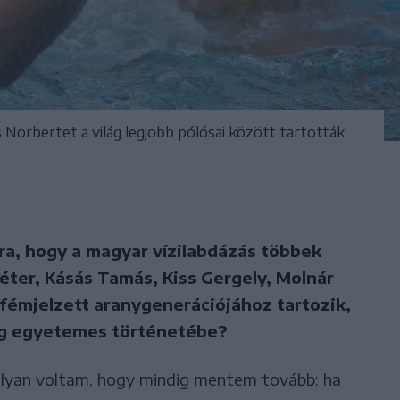
 Norbertet a világ legjobb pólósai között tartották
ára, hogy a magyar vízilabdázás többek
éter, Kásás Tamás, Kiss Gergely, Molnár
fémjelzett aranygenerációjához tartozik,
ág egyetemes történetébe?
olyan voltam, hogy mindig mentem tovább: ha