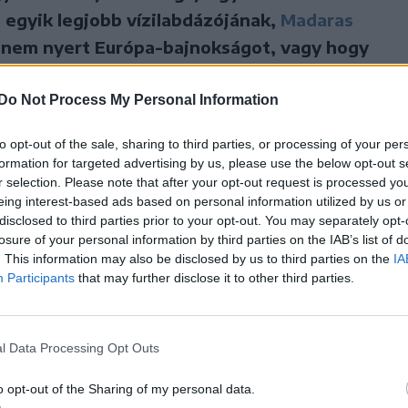
g egyik legjobb vízilabdázójának,
Madaras
y nem nyert Európa-bajnokságot, vagy hogy
pián részvevő csapatba?
Do Not Process My Personal Information
om, akkor nincs. Inkább egy-egy meccs van, ami
to opt-out of the sale, sharing to third parties, or processing of your per
 tudom, hogy mi hiányzott a győzelemhez, mit
formation for targeted advertising by us, please use the below opt-out s
vagy én miként változtathattam volna meg a
r selection. Please note that after your opt-out request is processed y
eing interest-based ads based on personal information utilized by us or
t BL-döntőre gondolok, de ez is bután hangzik,
disclosed to third parties prior to your opt-out. You may separately opt-
ett nyertem négyet. Akinek ilyen pályafutása volt,
losure of your personal information by third parties on the IAB’s list of
ogy hiányérzete van, nekem igazából nincs is.
. This information may also be disclosed by us to third parties on the
IA
Participants
that may further disclose it to other third parties.
mpiai bajnok, annak nagy hiányérzete nem lehet,
eg pláne ne beszéljen ilyeneket. Ez akkor is igaz
jeim lennének. Egyébként nekem abból is van kettő,
l Data Processing Opt Outs
tőt viszont megnyertem.
o opt-out of the Sharing of my personal data.