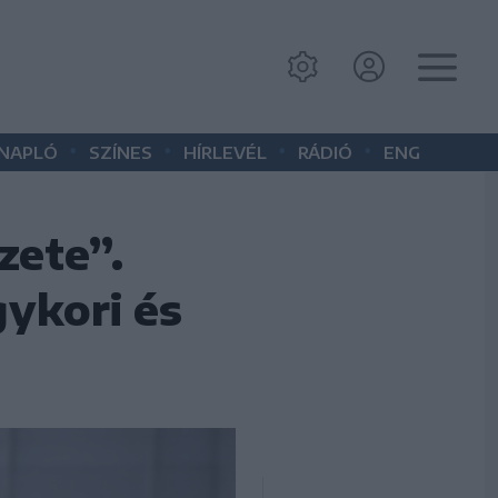
•
•
•
•
 NAPLÓ
SZÍNES
HÍRLEVÉL
RÁDIÓ
ENG
zete”.
ykori és