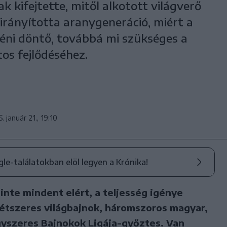
kifejtette, mitől alkotott világverő
rányította aranygeneráció, miért a
héni döntő, továbbá mi szükséges a
os fejlődéséhez.
. január 21., 19:10
ogle-találatokban elöl legyen a Krónika!
inte mindent elért, a teljesség igénye
 kétszeres világbajnok, háromszoros magyar,
gyszeres Bajnokok Ligája-győztes. Van