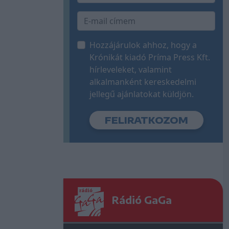
Hozzájárulok ahhoz, hogy a
Krónikát kiadó Príma Press Kft.
hírleveleket, valamint
alkalmanként kereskedelmi
jellegű ajánlatokat küldjön.
Rádió GaGa