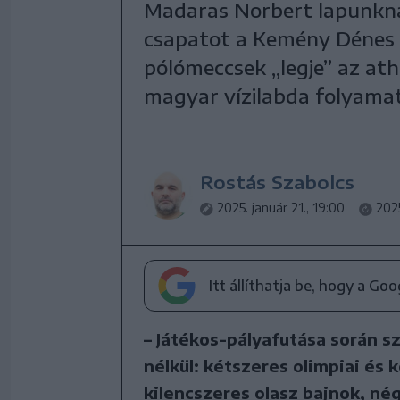
Madaras Norbert lapunknak 
csapatot a Kemény Dénes i
pólómeccsek „legje” az at
magyar vízilabda folyamat
Rostás Szabolcs
2025. január 21., 19:00
2025
Itt állíthatja be, hogy a Go
– Játékos-pályafutása során sz
nélkül: kétszeres olimpiai és
kilencszeres olasz bajnok, né