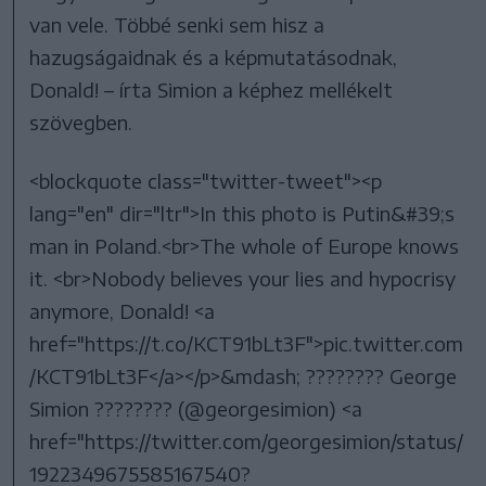
van vele. Többé senki sem hisz a
hazugságaidnak és a képmutatásodnak,
Donald! – írta Simion a képhez mellékelt
szövegben.
<blockquote class="twitter-tweet"><p
lang="en" dir="ltr">In this photo is Putin&#39;s
man in Poland.<br>The whole of Europe knows
it. <br>Nobody believes your lies and hypocrisy
anymore, Donald! <a
href="https://t.co/KCT91bLt3F">pic.twitter.com
/KCT91bLt3F</a></p>&mdash; ???????? George
Simion ???????? (@georgesimion) <a
href="https://twitter.com/georgesimion/status/
1922349675585167540?