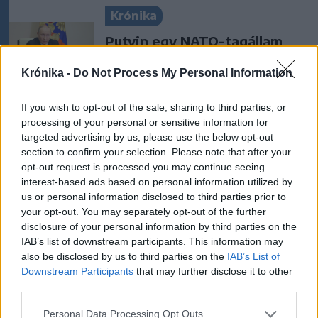
Krónika
Putyin egy NATO-tagállam
megtámadására készül az
Krónika -
Do Not Process My Personal Information
amerikai hírszerzés szerint
If you wish to opt-out of the sale, sharing to third parties, or
Krónika
processing of your personal or sensitive information for
targeted advertising by us, please use the below opt-out
„A legerősebb garancia” –
section to confirm your selection. Please note that after your
Megnevezte államfőjelöltjét
opt-out request is processed you may continue seeing
a Tisza Párt
interest-based ads based on personal information utilized by
us or personal information disclosed to third parties prior to
your opt-out. You may separately opt-out of the further
Székelyhon
disclosure of your personal information by third parties on the
Vaddisznó szaladt le a
IAB’s list of downstream participants. This information may
budapesti metróba, felszállt
also be disclosed by us to third parties on the
IAB’s List of
Downstream Participants
that may further disclose it to other
az egyik kocsira, majd
third parties.
kilőtték – videóval
Personal Data Processing Opt Outs