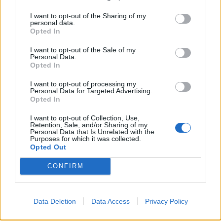
Székelyhon
I want to opt-out of the Sharing of my
personal data.
Hétvégén is folytatódik a
Opted In
gázolaj árának csökkenése
I want to opt-out of the Sale of my
Personal Data.
Opted In
Székely Sport
I want to opt-out of processing my
Personal Data for Targeted Advertising.
A gól már összejött, az
Opted In
áttörés még nem az FK-nak
I want to opt-out of Collection, Use,
(videóval)
Retention, Sale, and/or Sharing of my
Personal Data that Is Unrelated with the
Purposes for which it was collected.
Nőileg
Opted Out
B. Máthé Zsuzsa: Az élet
CONFIRM
„doktoriját” végeztem el az
epilepsziámmal
Data Deletion
Data Access
Privacy Policy