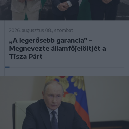
2026. augusztus 08., szombat
„A legerősebb garancia” –
Megnevezte államfőjelöltjét a
Tisza Párt