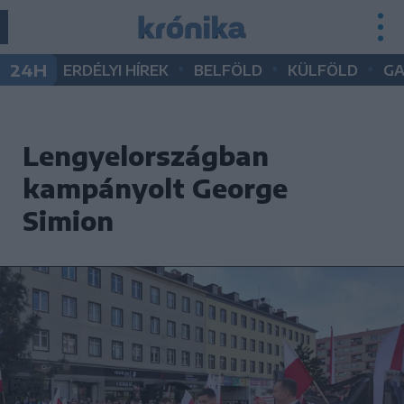
•
•
•
24H
ERDÉLYI HÍREK
BELFÖLD
KÜLFÖLD
G
Lengyelországban
kampányolt George
Simion