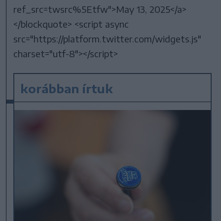
ref_src=twsrc%5Etfw">May 13, 2025</a>
</blockquote> <script async
src="https://platform.twitter.com/widgets.js"
charset="utf-8"></script>
korábban írtuk