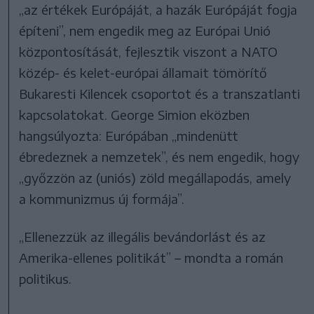
„az értékek Európáját, a hazák Európáját fogja
építeni”, nem engedik meg az Európai Unió
központosítását, fejlesztik viszont a NATO
közép- és kelet-európai államait tömörítő
Bukaresti Kilencek csoportot és a transzatlanti
kapcsolatokat. George Simion eközben
hangsúlyozta: Európában „mindenütt
ébredeznek a nemzetek”, és nem engedik, hogy
„győzzön az (uniós) zöld megállapodás, amely
a kommunizmus új formája”.
„Ellenezzük az illegális bevándorlást és az
Amerika-ellenes politikát” – mondta a román
politikus.