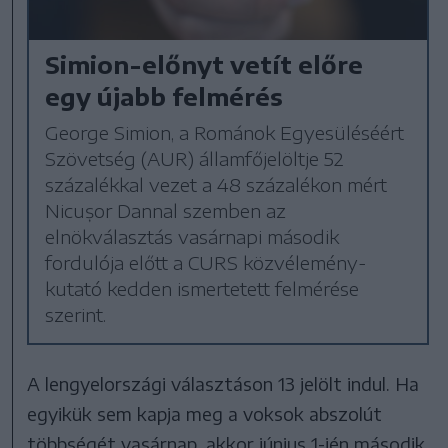
Simion-előnyt vetít előre
egy újabb felmérés
George Simion, a Románok Egyesüléséért
Szövetség (AUR) államfőjelöltje 52
százalékkal vezet a 48 százalékon mért
Nicușor Dannal szemben az
elnökválasztás vasárnapi második
fordulója előtt a CURS közvélemény-
kutató kedden ismertetett felmérése
szerint.
A lengyelországi választáson 13 jelölt indul. Ha
egyikük sem kapja meg a voksok abszolút
többségét vasárnap, akkor június 1-jén második