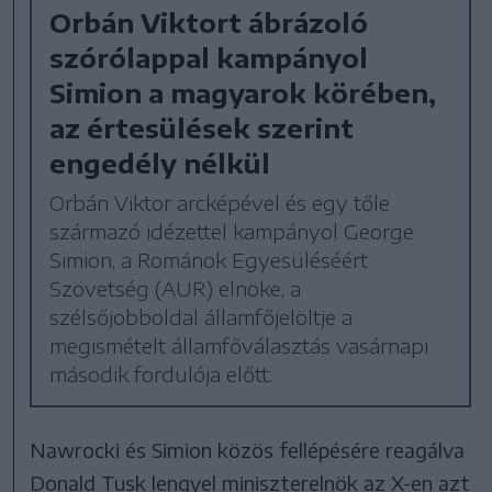
Orbán Viktort ábrázoló
szórólappal kampányol
Simion a magyarok körében,
az értesülések szerint
engedély nélkül
Orbán Viktor arcképével és egy tőle
származó idézettel kampányol George
Simion, a Románok Egyesüléséért
Szövetség (AUR) elnöke, a
szélsőjobboldal államfőjelöltje a
megismételt államfőválasztás vasárnapi
második fordulója előtt.
Nawrocki és Simion közös fellépésére reagálva
Donald Tusk lengyel miniszterelnök az X-en azt