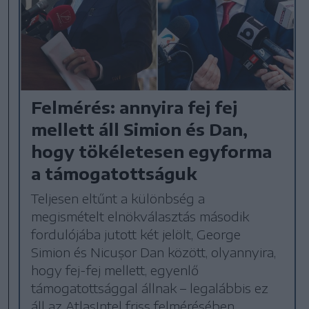
Felmérés: annyira fej fej
mellett áll Simion és Dan,
hogy tökéletesen egyforma
a támogatottságuk
Teljesen eltűnt a különbség a
megismételt elnökválasztás második
fordulójába jutott két jelölt, George
Simion és Nicușor Dan között, olyannyira,
hogy fej-fej mellett, egyenlő
támogatottsággal állnak – legalábbis ez
áll az AtlasIntel friss felmérésében.