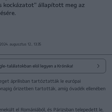
s kockázatot” állapított meg az
ésére.
2024. augusztus 12., 13:35
ogle-találatokban elöl legyen a Krónika!
eget áprilisban tartóztatták le európai
ónapig őrizetben tartották, amíg óvadék ellenében
ekült el Romániából, és Párizsban telepedett le,