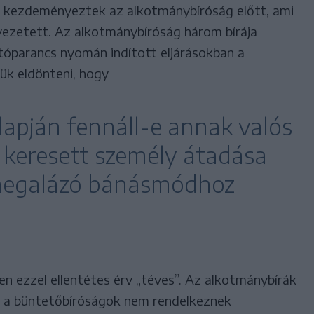
st kezdeményeztek az alkotmánybíróság előtt, ami
 vezetett. Az alkotmánybíróság három bírája
tóparancs nyomán indított eljárásokban a
ük eldönteni, hogy
lapján fennáll-e annak valós
 keresett személy átadása
megalázó bánásmódhoz
n ezzel ellentétes érv „téves”. Az alkotmánybírák
y a büntetőbíróságok nem rendelkeznek