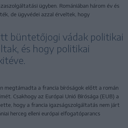
szaszolgáltatási ügyben. Romániában három év és
ték, de ügyvédei azzal érveltek, hogy
ott büntetőjogi vádak politikai
tak, és hogy politikai
itéve.
sen megtámadta a francia bíróságok előtt a román
lmét. Csakhogy az Európai Unió Bírósága (EUB) a
tte, hogy a francia igazságszolgáltatás nem járt
niai herceg elleni európai elfogatóparancs