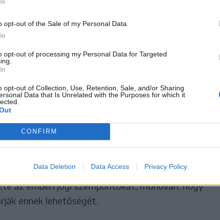
In
o opt-out of the Sale of my Personal Data.
sz: nincs bizonyíték arra, hogy
In
ének Romániában a korrupció
to opt-out of processing my Personal Data for Targeted
ing.
elítélt szökevény Pál herceg
In
 jogai
o opt-out of Collection, Use, Retention, Sale, and/or Sharing
ersonal Data that Is Unrelated with the Purposes for which it
ést nyújtott be a máltai legfőbb ügyész a
lected.
Out
n lévő román herceg, Paul Lambrino kiadatásának
sáról szóló döntés ellen, mivel megalapozatlannak
CONFIRM
Data Deletion
Data Access
Privacy Policy
ltal elnökölt második bíróság helybenhagyta a
ezte az emberi jogi szempontokat, mondván, hogy
árják ennek lehetőségét.