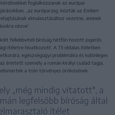
i kérdésekkel foglalkozzanak az európai
járásokban, „az európai jog, köztük az Emberi
rehajtásának elmulasztásához vezetne, aminek
ásokra nézve”.
ölt fellebbviteli bíróság hétfőn hozott jogerős
gi ítéletre hivatkozott. A 73 oldalas ítéletben
letkorára, egészségügyi problémáira és különleges
z érintett személy a román királyi család tagja,
 elismertek a trón törvényes örökösének.
ely „még mindig vitatott", a
román legfelsőbb bíróság által
elmarasztaló ítélet