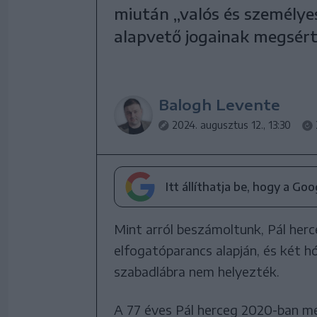
miután „valós és személye
alapvető jogainak megsért
Balogh Levente
2024. augusztus 12., 13:30
Itt állíthatja be, hogy a Go
Mint arról beszámoltunk, Pál herc
elfogatóparancs alapján, és két h
szabadlábra nem helyezték.
A 77 éves Pál herceg 2020-ban men