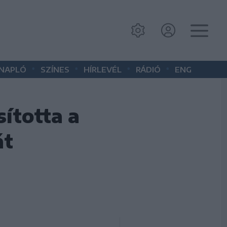
•
•
•
•
 NAPLÓ
SZÍNES
HÍRLEVÉL
RÁDIÓ
ENG
sította a
át