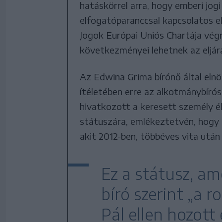
hatáskörrel arra, hogy emberi jog
elfogatóparanccsal kapcsolatos el
Jogok Európai Uniós Chartája vég
következményei lehetnek az eljár
Az Edwina Grima bírónő által elnök
ítéletében erre az alkotmánybírósá
hivatkozott a keresett személy é
státuszára, emlékeztetvén, hogy a
akit 2012-ben, többéves vita után
Ez a státusz, am
bíró szerint „a 
Pál ellen hozott 