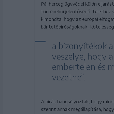
Pál herceg ügyvédei külön eljárá
történelmi jelentőségű ítélethez
kimondta, hogy az európai elfoga
büntetőbíróságoknak „kötelesség
a bizonyítékok a
veszélye, hogy a
embertelen és 
vezetne”.
A bírák hangsúlyozták, hogy minde
szerint annak megállapítása, hog