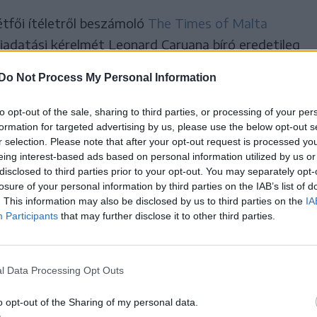
tfői ítéletről beszámoló
The Times of Malta
adatási kérelmét Leonard Caruana bíró eredetileg
ogy
Do Not Process My Personal Information
jogai sérülnének, ha
to opt-out of the sale, sharing to third parties, or processing of your per
formation for targeted advertising by us, please use the below opt-out s
 Romániába.
r selection. Please note that after your opt-out request is processed y
eing interest-based ads based on personal information utilized by us or
disclosed to third parties prior to your opt-out. You may separately opt-
losure of your personal information by third parties on the IAB’s list of
. This information may also be disclosed by us to third parties on the
IA
 uralkodó „borzalmas” körülmények felemlegetée
Participants
that may further disclose it to other third parties.
herceg politikai üldöztetés áldozata. Ezt a döntést
 helyezték, és az ügyet visszaküldték a bíráknak,
l Data Processing Opt Outs
o opt-out of the Sharing of my personal data.