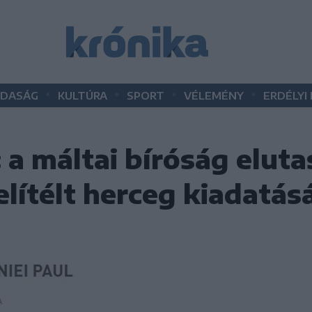
•
•
•
•
DASÁG
KULTÚRA
SPORT
VÉLEMÉNY
ERDÉLYI
 a máltai bíróság eluta
elítélt herceg kiadatás