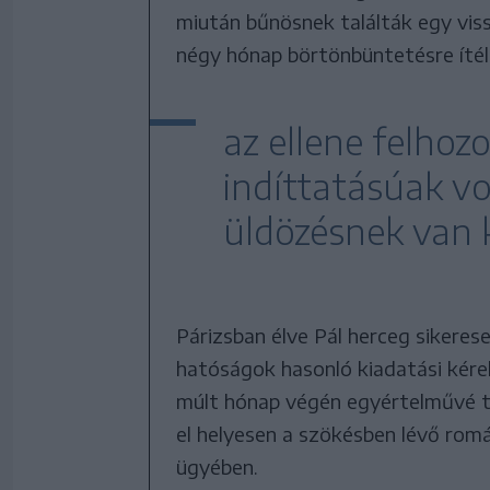
miután bűnösnek találták egy vis
négy hónap börtönbüntetésre ítél
az ellene felhoz
indíttatásúak vol
üldözésnek van k
Párizsban élve Pál herceg sikere
hatóságok hasonló kiadatási kére
múlt hónap végén egyértelművé te
el helyesen a szökésben lévő romá
ügyében.