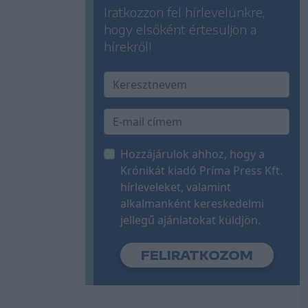
Iratkozzon fel hírlevelünkre,
hogy elsőként értesüljön a
hírekről!
Hozzájárulok ahhoz, hogy a
Krónikát kiadó Príma Press Kft.
hírleveleket, valamint
alkalmanként kereskedelmi
jellegű ajánlatokat küldjön.