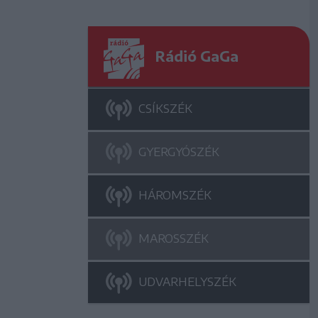
Rádió GaGa
CSÍKSZÉK
GYERGYÓSZÉK
HÁROMSZÉK
MAROSSZÉK
UDVARHELYSZÉK