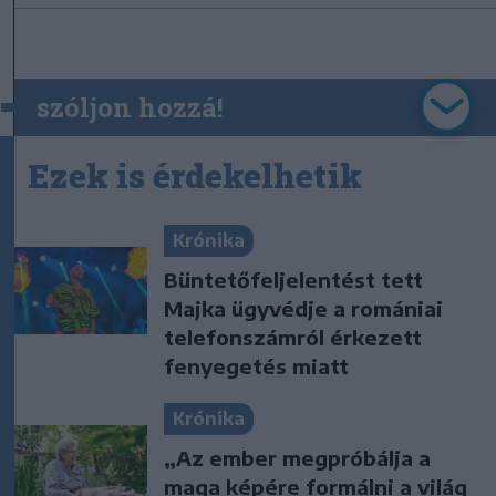
szóljon hozzá!
Ezek is érdekelhetik
Krónika
Büntetőfeljelentést tett
Majka ügyvédje a romániai
telefonszámról érkezett
fenyegetés miatt
Krónika
„Az ember megpróbálja a
maga képére formálni a világ