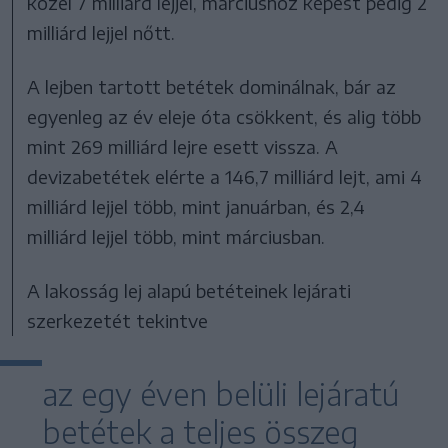
közel 7 milliárd lejjel, márciushoz képest pedig 2
milliárd lejjel nőtt.
A lejben tartott betétek dominálnak, bár az
egyenleg az év eleje óta csökkent, és alig több
mint 269 milliárd lejre esett vissza. A
devizabetétek elérte a 146,7 milliárd lejt, ami 4
milliárd lejjel több, mint januárban, és 2,4
milliárd lejjel több, mint márciusban.
A lakosság lej alapú betéteinek lejárati
szerkezetét tekintve
az egy éven belüli lejáratú
betétek a teljes összeg