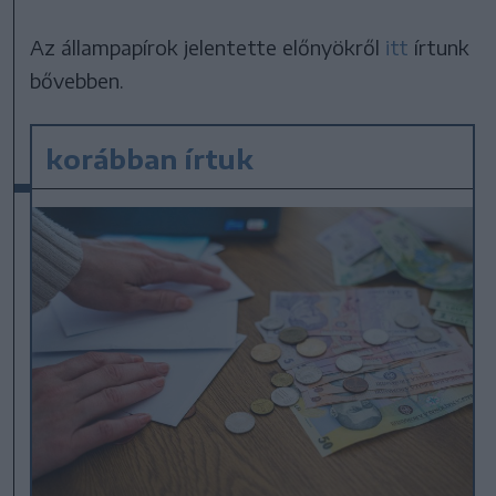
Az állampapírok jelentette előnyökről
itt
írtunk
bővebben.
korábban írtuk