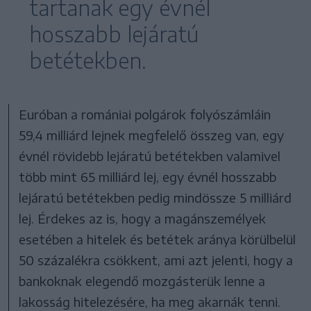
tartanak egy évnél
hosszabb lejáratú
betétekben.
Euróban a romániai polgárok folyószámláin
59,4 milliárd lejnek megfelelő összeg van, egy
évnél rövidebb lejáratú betétekben valamivel
több mint 65 milliárd lej, egy évnél hosszabb
lejáratú betétekben pedig mindössze 5 milliárd
lej. Érdekes az is, hogy a magánszemélyek
esetében a hitelek és betétek aránya körülbelül
50 százalékra csökkent, ami azt jelenti, hogy a
bankoknak elegendő mozgásterük lenne a
lakosság hitelezésére, ha meg akarnák tenni.