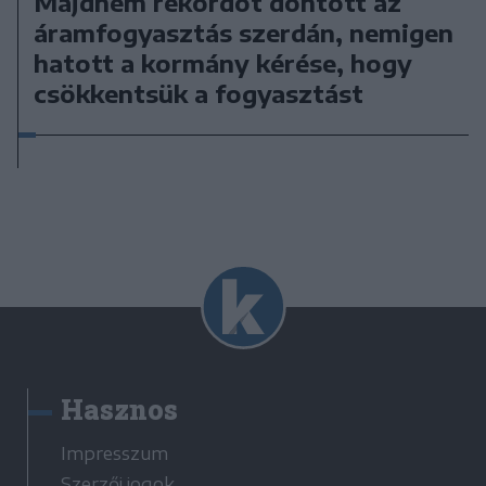
Majdnem rekordot döntött az
áramfogyasztás szerdán, nemigen
hatott a kormány kérése, hogy
csökkentsük a fogyasztást
Hasznos
Impresszum
Szerzői jogok