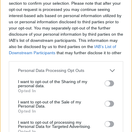
román és a magyar sajtó,
section to confirm your selection. Please note that after your
opt-out request is processed you may continue seeing
válogatott meghívót
interest-based ads based on personal information utilized by
sürgetnek
us or personal information disclosed to third parties prior to
your opt-out. You may separately opt-out of the further
Nőileg
disclosure of your personal information by third parties on the
IAB’s list of downstream participants. This information may
Sándor Ella: Na, indíts, s
also be disclosed by us to third parties on the
IAB’s List of
menjünk!
Downstream Participants
that may further disclose it to other
third parties.
Personal Data Processing Opt Outs
I want to opt-out of the Sharing of my
personal data.
Opted In
I want to opt-out of the Sale of my
A rovat további cikkei
Personal Data.
Opted In
I want to opt-out of processing my
Personal Data for Targeted Advertising.
Opted In