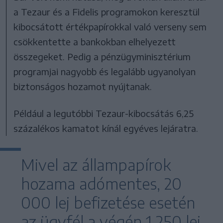
a Tezaur és a Fidelis programokon keresztül
kibocsátott értékpapírokkal való verseny sem
csökkentette a bankokban elhelyezett
összegeket. Pedig a pénzügyminisztérium
programjai nagyobb és legalább ugyanolyan
biztonságos hozamot nyújtanak.
Például a legutóbbi Tezaur-kibocsátás 6,25
százalékos kamatot kínál egyéves lejáratra.
Mivel az állampapírok
hozama adómentes, 20
000 lej befizetése esetén
az ügyfél a végén 1 250 lej