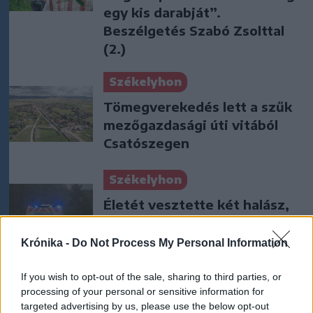
egy kis darabját”.
Beszélgetés Szabó Zsolttal
(2.)
Székelyhon
Tömegverekedés lett a szűk
mezőgazdasági úti vitából
Csatószegen
Székelyhon
Életét vesztette két halász,
akiket villámcsapás ért a
Maros partján – frissítve
Krónika -
Do Not Process My Personal Information
Székely Sport
If you wish to opt-out of the sale, sharing to third parties, or
processing of your personal or sensitive information for
Corbu góljától hangos a
targeted advertising by us, please use the below opt-out