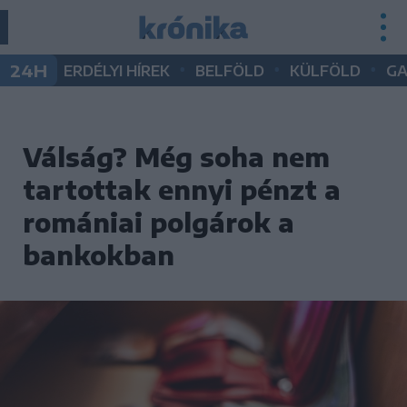
•
•
•
24H
ERDÉLYI HÍREK
BELFÖLD
KÜLFÖLD
G
Válság? Még soha nem
tartottak ennyi pénzt a
romániai polgárok a
bankokban