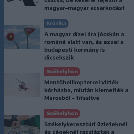
magyar–magyar acsarkodást
Krónika
A magyar dízel ára jócskán a
románé alatt van, és ezzel a
budapesti kormány is
dicsekszik
Székelyhon
Mentőhelikopterrel vitték
kórházba, miután kiemelték a
Marosból – frissítve
Székelyhon
Székelykeresztúri üzleteknél
és cégeknél razziáztak a