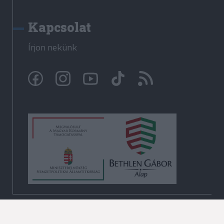
Kapcsolat
Írjon nekünk
© Krónika.ro 2009-2026