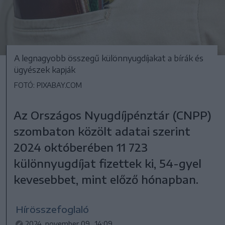
A legnagyobb összegű különnyugdíjakat a bírák és
ügyészek kapják
FOTÓ: PIXABAY.COM
Az Országos Nyugdíjpénztár (CNPP)
szombaton közölt adatai szerint
2024 októberében 11 723
különnyugdíjat fizettek ki, 54-gyel
kevesebbet, mint előző hónapban.
Hírösszefoglaló
2024. november 09., 14:09