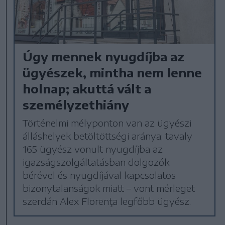
Úgy mennek nyugdíjba az
ügyészek, mintha nem lenne
holnap; akuttá vált a
személyzethiány
Történelmi mélyponton van az ügyészi
álláshelyek betöltöttségi aránya; tavaly
165 ügyész vonult nyugdíjba az
igazságszolgáltatásban dolgozók
bérével és nyugdíjával kapcsolatos
bizonytalanságok miatt – vont mérleget
szerdán Alex Florenţa legfőbb ügyész.