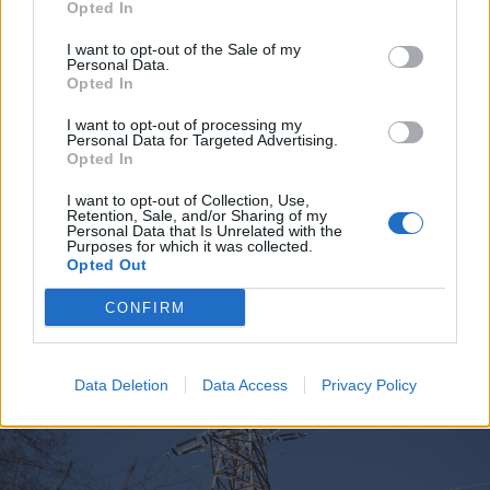
Opted In
I want to opt-out of the Sale of my
Personal Data.
2026. augusztus 06., csütörtök
Opted In
Mi akadályozza Románia
I want to opt-out of processing my
Personal Data for Targeted Advertising.
fejlődését? A Világbank szerint van
Opted In
baj elég
I want to opt-out of Collection, Use,
Retention, Sale, and/or Sharing of my
Personal Data that Is Unrelated with the
Purposes for which it was collected.
Opted Out
CONFIRM
Data Deletion
Data Access
Privacy Policy