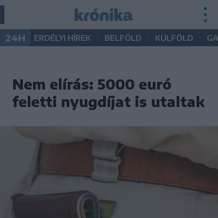
•
•
•
24H
ERDÉLYI HÍREK
BELFÖLD
KÜLFÖLD
G
Nem elírás: 5000 euró
feletti nyugdíjat is utaltak