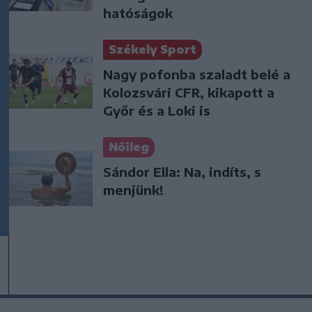
hatóságok
Székely Sport
Nagy pofonba szaladt belé a
Kolozsvári CFR, kikapott a
Győr és a Loki is
Nőileg
Sándor Ella: Na, indíts, s
menjünk!