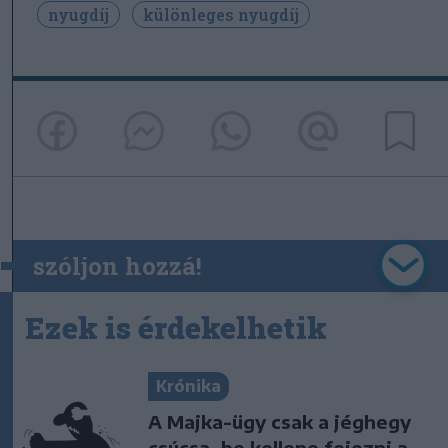
nyugdíj
különleges nyugdíj
szóljon hozzá!
Ezek is érdekelhetik
Krónika
A Majka-ügy csak a jéghegy
csúcsa, be kellene fejezni a