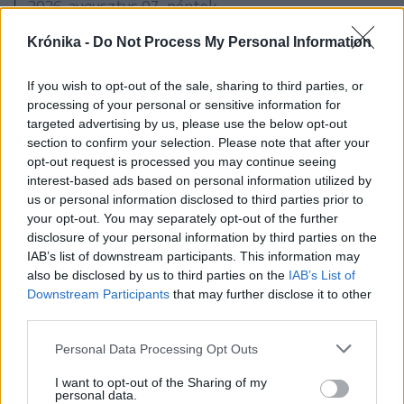
2026. augusztus 07., péntek
Transelectrica: sikerült az előre
Krónika -
Do Not Process My Personal Information
becsültnél és az előző évekhez
képest kevesebb áramot
If you wish to opt-out of the sale, sharing to third parties, or
processing of your personal or sensitive information for
fogyasztani a hónap eleje óta
targeted advertising by us, please use the below opt-out
section to confirm your selection. Please note that after your
opt-out request is processed you may continue seeing
interest-based ads based on personal information utilized by
us or personal information disclosed to third parties prior to
your opt-out. You may separately opt-out of the further
disclosure of your personal information by third parties on the
IAB’s list of downstream participants. This information may
also be disclosed by us to third parties on the
IAB’s List of
Downstream Participants
that may further disclose it to other
third parties.
Personal Data Processing Opt Outs
I want to opt-out of the Sharing of my
personal data.