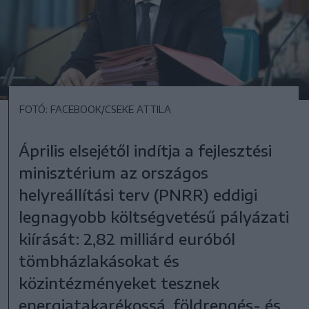
FOTÓ: FACEBOOK/CSEKE ATTILA
Április elsejétől indítja a fejlesztési
minisztérium az országos
helyreállítási terv (PNRR) eddigi
legnagyobb költségvetésű pályázati
kiírását: 2,82 milliárd euróból
tömbházlakásokat és
közintézményeket tesznek
energiatakarékossá, földrengés- és