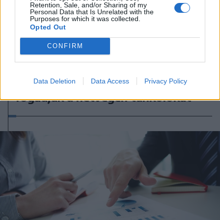
Retention, Sale, and/or Sharing of my
Personal Data that Is Unrelated with the
Purposes for which it was collected.
Opted Out
CONFIRM
2026. augusztus 08., szombat
Kedvezőbb üzemanyagárak
Data Deletion
Data Access
Privacy Policy
fogadják a hétvégén tankolókat