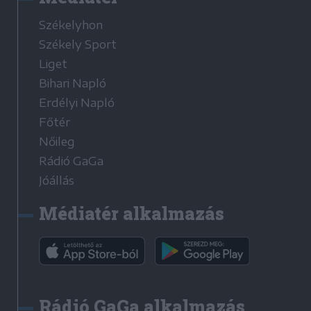
Székelyhon
Székely Sport
Liget
Bihari Napló
Erdélyi Napló
Főtér
Nőileg
Rádió GaGa
Jóállás
Médiatér alkalmazás
Rádió GaGa alkalmazás