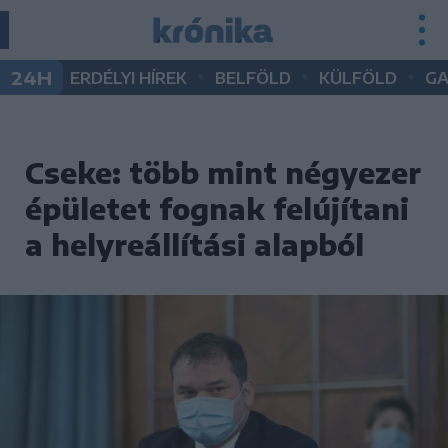
•
•
•
24H
ERDÉLYI HÍREK
BELFÖLD
KÜLFÖLD
G
Cseke: több mint négyezer
épületet fognak felújítani
a helyreállítási alapból