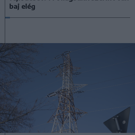
baj elég