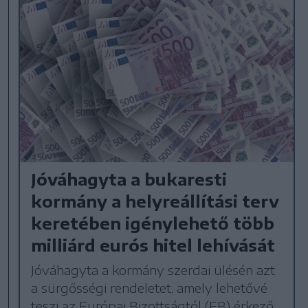
Jóváhagyta a bukaresti
kormány a helyreállítási terv
keretében igénylehető több
milliárd eurós hitel lehívását
Jóváhagyta a kormány szerdai ülésén azt
a sürgősségi rendeletet, amely lehetővé
teszi az Európai Bizottságtól (EB) érkező