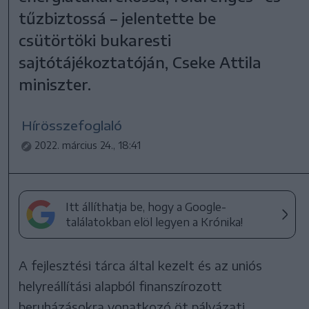
tűzbiztossá – jelentette be
csütörtöki bukaresti
sajtótájékoztatóján, Cseke Attila
miniszter.
Hírösszefoglaló
2022. március 24., 18:41
Itt állíthatja be, hogy a Google-
találatokban elöl legyen a Krónika!
A fejlesztési tárca által kezelt és az uniós
helyreállítási alapból finanszírozott
beruházásokra vonatkozó öt pályázati