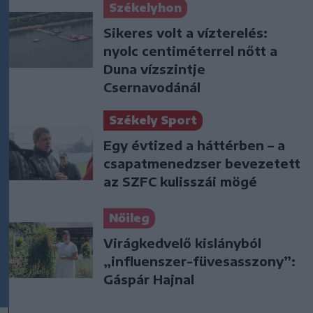
Székelyhon
Sikeres volt a vízterelés:
nyolc centiméterrel nőtt a
Duna vízszintje
Csernavodánál
Székely Sport
Egy évtized a háttérben – a
csapatmenedzser bevezetett
az SZFC kulisszái mögé
Nőileg
Virágkedvelő kislányból
„influenszer-füvesasszony”:
Gáspár Hajnal