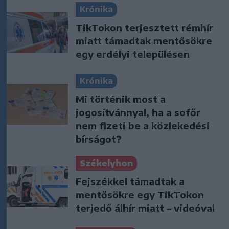
Krónika
TikTokon terjesztett rémhír
miatt támadtak mentősökre
egy erdélyi településen
Krónika
Mi történik most a
jogosítvánnyal, ha a sofőr
nem fizeti be a közlekedési
bírságot?
Székelyhon
Fejszékkel támadtak a
mentősökre egy TikTokon
terjedő álhír miatt – videóval