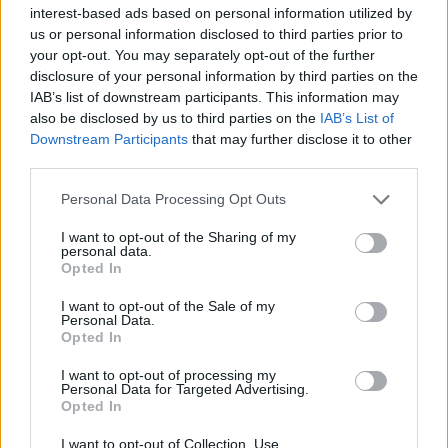
interest-based ads based on personal information utilized by
us or personal information disclosed to third parties prior to
2026. augusztus 08., szombat
your opt-out. You may separately opt-out of the further
Sürgős adócsökkentésekkel
disclosure of your personal information by third parties on the
fakasztanának energiát a
IAB’s list of downstream participants. This information may
also be disclosed by us to third parties on the
IAB’s List of
válságban a napelemesek
Downstream Participants
that may further disclose it to other
third parties.
Personal Data Processing Opt Outs
I want to opt-out of the Sharing of my
personal data.
Opted In
I want to opt-out of the Sale of my
Personal Data.
Opted In
I want to opt-out of processing my
Personal Data for Targeted Advertising.
Opted In
I want to opt-out of Collection, Use,