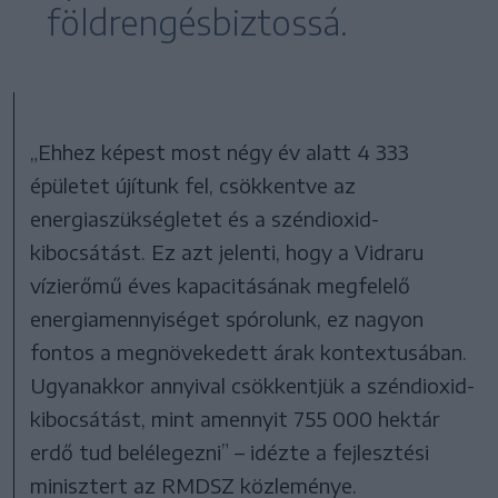
földrengésbiztossá.
„Ehhez képest most négy év alatt 4 333
épületet újítunk fel, csökkentve az
energiaszükségletet és a széndioxid-
kibocsátást. Ez azt jelenti, hogy a Vidraru
vízierőmű éves kapacitásának megfelelő
energiamennyiséget spórolunk, ez nagyon
fontos a megnövekedett árak kontextusában.
Ugyanakkor annyival csökkentjük a széndioxid-
kibocsátást, mint amennyit 755 000 hektár
erdő tud belélegezni” – idézte a fejlesztési
minisztert az RMDSZ közleménye.