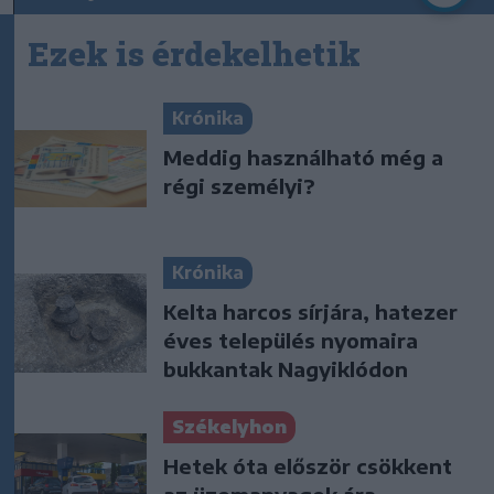
Ezek is érdekelhetik
Krónika
Meddig használható még a
régi személyi?
Krónika
Kelta harcos sírjára, hatezer
éves település nyomaira
bukkantak Nagyiklódon
Székelyhon
Hetek óta először csökkent