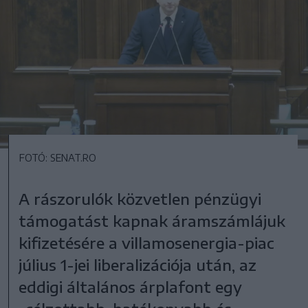
FOTÓ: SENAT.RO
A rászorulók közvetlen pénzügyi
támogatást kapnak áramszámlájuk
kifizetésére a villamosenergia-piac
július 1-jei liberalizációja után, az
eddigi általános árplafont egy