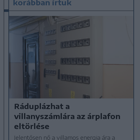
korábban írtuk
Ráduplázhat a
villanyszámlára az árplafon
eltörlése
Jelentősen nő a villamos energia ára a