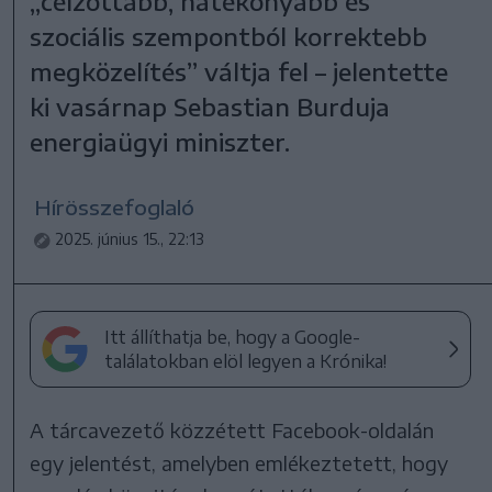
„célzottabb, hatékonyabb és
szociális szempontból korrektebb
megközelítés” váltja fel – jelentette
ki vasárnap Sebastian Burduja
energiaügyi miniszter.
Hírösszefoglaló
2025. június 15., 22:13
Itt állíthatja be, hogy a Google-
találatokban elöl legyen a Krónika!
A tárcavezető közzétett Facebook-oldalán
egy jelentést, amelyben emlékeztetett, hogy