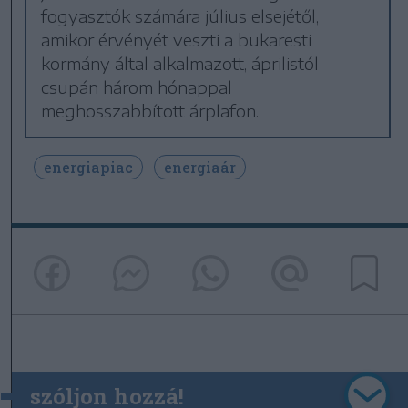
fogyasztók számára július elsejétől,
amikor érvényét veszti a bukaresti
kormány által alkalmazott, áprilistól
csupán három hónappal
meghosszabbított árplafon.
energiapiac
energiaár
szóljon hozzá!