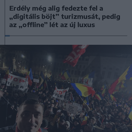
Erdély még alig fedezte fel a
„digitális böjt” turizmusát, pedig
az „offline” lét az új luxus