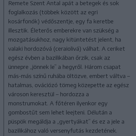
Remete Szent Antal apát a betegek és sok
foglalkozás (többek között az egri
kosárfonók) védőszentje, egy fa keretbe
illesztik. Életerős emberekre van szükség a
mozgatásukhoz, nagy kitüntetést jelent, ha
valaki hordozóvá (ceraiolivá) válhat. A ceriket
egész évben a bazilikában őrzik, csak az
ünnepre „jönnek le” a hegyről. Három csapat
más-más színű ruhába öltözve, embert váltva –
hatalmas, ovációzó tömeg közepette az egész
városon keresztül – hordozza a
monstrumokat. A főtéren ilyenkor egy
gombostűt sem lehet leejteni. Délután a
püspök megáldja a „gyertyákat” és ez a jele a
bazilikához való versenyfutás kezdetének.