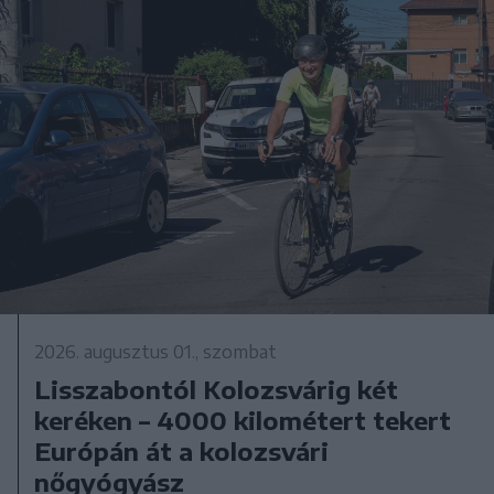
2026. augusztus 01., szombat
Lisszabontól Kolozsvárig két
keréken – 4000 kilométert tekert
Európán át a kolozsvári
nőgyógyász