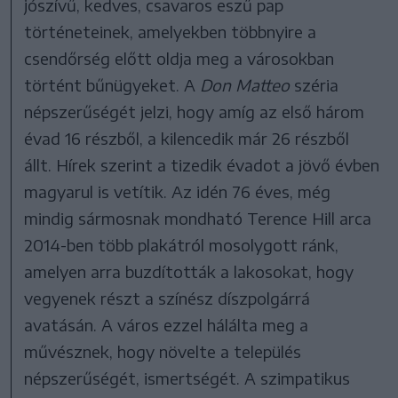
jószívű, kedves, csavaros eszű pap
történeteinek, amelyekben többnyire a
csendőrség előtt oldja meg a városokban
történt bűnügyeket. A
Don Matteo
széria
népszerűségét jelzi, hogy amíg az első három
évad 16 részből, a kilencedik már 26 részből
állt. Hírek szerint a tizedik évadot a jövő évben
magyarul is vetítik. Az idén 76 éves, még
mindig sármosnak mondható Terence Hill arca
2014-ben több plakátról mosolygott ránk,
amelyen arra buzdították a lakosokat, hogy
vegyenek részt a színész díszpolgárrá
avatásán. A város ezzel hálálta meg a
művésznek, hogy növelte a település
népszerűségét, ismertségét. A szimpatikus