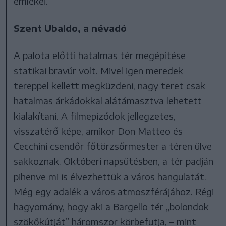
emlékei.
Szent Ubaldo, a névadó
A palota előtti hatalmas tér megépítése
statikai bravúr volt. Mivel igen meredek
tereppel kellett megküzdeni, nagy teret csak
hatalmas árkádokkal alátámasztva lehetett
kialakítani. A filmepizódok jellegzetes,
visszatérő képe, amikor Don Matteo és
Cecchini csendőr főtörzsőrmester a téren ülve
sakkoznak. Októberi napsütésben, a tér padján
pihenve mi is élvezhettük a város hangulatát.
Még egy adalék a város atmoszférájához. Régi
hagyomány, hogy aki a Bargello tér „bolondok
szökőkútját” háromszor körbefutja, – mint