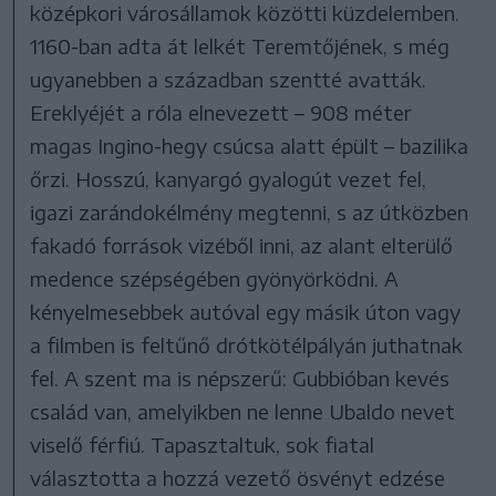
középkori városállamok közötti küzdelemben.
1160-ban adta át lelkét Teremtőjének, s még
ugyanebben a században szentté avatták.
Ereklyéjét a róla elnevezett – 908 méter
magas Ingino-hegy csúcsa alatt épült – bazilika
őrzi. Hosszú, kanyargó gyalogút vezet fel,
igazi zarándokélmény megtenni, s az útközben
fakadó források vizéből inni, az alant elterülő
medence szépségében gyönyörködni. A
kényelmesebbek autóval egy másik úton vagy
a filmben is feltűnő drótkötélpályán juthatnak
fel. A szent ma is népszerű: Gubbióban kevés
család van, amelyikben ne lenne Ubaldo nevet
viselő férfiú. Tapasztaltuk, sok fiatal
választotta a hozzá vezető ösvényt edzése