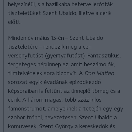
helyszínéül, s a bazilikába betérve lerótták
tiszteletüket Szent Ubaldo, illetve a cerik
előtt.
Minden év május 15-én – Szent Ubaldo
tiszteletére – rendezik meg a ceri
versenyfutást (gyertyafutást). Fantasztikus,
fergeteges népünnep ez, amit beszámolók,
filmfelvételek sora bizonyít. A
Don Matteo
sorozat egyik évadának epizódkezdő
képsoraiban is feltűnt az ünneplő tömeg és a
cerik. A három magas, több száz kilós
famonstrumot, amelyeknek a tetején egy-egy
szobor trónol, nevezetesen: Szent Ubaldo a
kőművesek, Szent György a kereskedők és