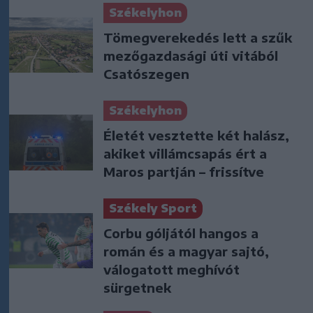
Székelyhon
Tömegverekedés lett a szűk
mezőgazdasági úti vitából
Csatószegen
Székelyhon
Életét vesztette két halász,
akiket villámcsapás ért a
Maros partján – frissítve
Székely Sport
Corbu góljától hangos a
román és a magyar sajtó,
válogatott meghívót
sürgetnek