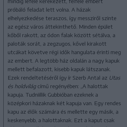
mindig lefelé kerekezett, felfelé embert
próbáló feladat lett volna. A házak
elhelyezkedése teraszos, így messziről szinte
az egész város áttekinthető. Minden épület
kőből rakott, az ódon falak között sétálva, a
paloták sorát, a zegzugos, kővel kirakott
utcákat követve régi idők hangulata érinti meg
az embert. A legtöbb ház oldalán a nagy kapuk
mellett befalazott, kisebb kapuk látszanak.
Ezek rendeltetéséről így ír Szerb Antal az
Utas
és holdvilág
című regényében: „A halottak
kapuja. Tudniillik Gubbióban ezeknek a
középkori házaknak két kapuja van. Egy rendes
kapu az élők számára és mellette egy másik, a
keskenyebb, a halottaknak. Ezt a kaput csak