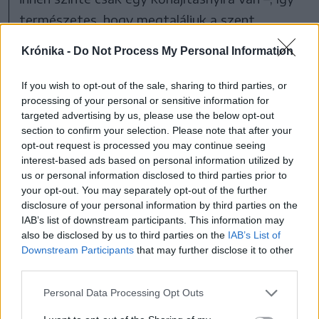
természetes, hogy megtaláljuk a szent
nyomait. A róla elnevezett templom és
Krónika -
Do Not Process My Personal Information
kolostor mellett található egy szobra, amely a
gubbiói farkas legendáját örökíti meg. Ferenc
If you wish to opt-out of the sale, sharing to third parties, or
processing of your personal or sensitive information for
ottjártakor egy garázda farkas tartotta
targeted advertising by us, please use the below opt-out
rettegésben Gubbio népét. A szelíd ember
section to confirm your selection. Please note that after your
opt-out request is processed you may continue seeing
azonban nem félt tőle, s az állat „lelkére”
interest-based ads based on personal information utilized by
beszélt. A város lakóit pedig meggyőzte: a
us or personal information disclosed to third parties prior to
farkas csak az éhsége miatt támadott. A
your opt-out. You may separately opt-out of the further
disclosure of your personal information by third parties on the
Szent közvetítésével alkut kötöttek: a farkas
IAB’s list of downstream participants. This information may
felhagy a bűnös garázdálkodással, a lakosok
also be disclosed by us to third parties on the
IAB’s List of
Downstream Participants
that may further disclose it to other
pedig élelemmel látják el az állatot. A legenda
third parties.
szerint a jószág öregkorában, békésen múlt ki.
Personal Data Processing Opt Outs
A római idők emlékei is megtalálhatók a