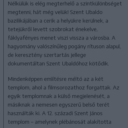
Nélkülük is elég megterhelő a szintkülönbséget
megtenni, hát még velük! Szent Ubaldo
bazilikájában a cerik a helyükre kerülnek, a
tetejükről levett szobrokat énekelve,
fáklyafényes menet viszi vissza a városba. A
hagyomány valószínűleg pogány rítuson alapul,
de keresztény szertartás jellege
dokumentáltan Szent Ubaldóhoz kötődik.
Mindenképpen említésre méltó az a két
templom, ahol a filmsorozathoz forgattak. Az
egyik templomnak a külső megjelenését, a
másiknak a nemesen egyszerű belső terét
használták ki. A 12. századi Szent János
templom – amelynek plébánosát alakította