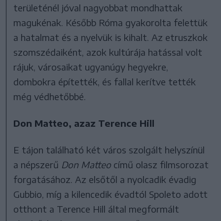
területénél jóval nagyobbat mondhattak
magukénak. Később Róma gyakorolta felettük
a hatalmat és a nyelvük is kihalt. Az etruszkok
szomszédaiként, azok kultúrája hatással volt
rájuk, városaikat ugyanúgy hegyekre,
dombokra építették, és fallal kerítve tették
még védhetőbbé.
Don Matteo, azaz Terence Hill
E tájon található két város szolgált helyszínül
a népszerű
Don Matteo
című olasz filmsorozat
forgatásához. Az elsőtől a nyolcadik évadig
Gubbio, míg a kilencedik évadtól Spoleto adott
otthont a Terence Hill által megformált