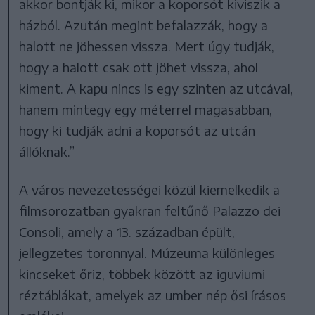
akkor bontják ki, mikor a koporsót kiviszik a
házból. Azután megint befalazzák, hogy a
halott ne jöhessen vissza. Mert úgy tudják,
hogy a halott csak ott jöhet vissza, ahol
kiment. A kapu nincs is egy szinten az utcával,
hanem mintegy egy méterrel magasabban,
hogy ki tudják adni a koporsót az utcán
állóknak.”
A város nevezetességei közül kiemelkedik a
filmsorozatban gyakran feltűnő Palazzo dei
Consoli, amely a 13. században épült,
jellegzetes toronnyal. Múzeuma különleges
kincseket őriz, többek között az iguviumi
réztáblákat, amelyek az umber nép ősi írásos