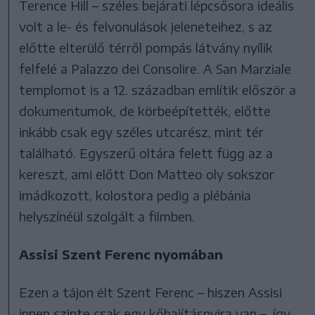
Terence Hill – széles bejárati lépcsősora ideális
volt a le- és felvonulások jeleneteihez, s az
előtte elterülő térről pompás látvány nyílik
felfelé a Palazzo dei Consolire. A San Marziale
templomot is a 12. században említik először a
dokumentumok, de körbeépítették, előtte
inkább csak egy széles utcarész, mint tér
található. Egyszerű oltára felett függ az a
kereszt, ami előtt Don Matteo oly sokszor
imádkozott, kolostora pedig a plébánia
helyszínéül szolgált a filmben.
Assisi Szent Ferenc nyomában
Ezen a tájon élt Szent Ferenc – hiszen Assisi
innen szinte csak egy kőhajításnyira van –, így