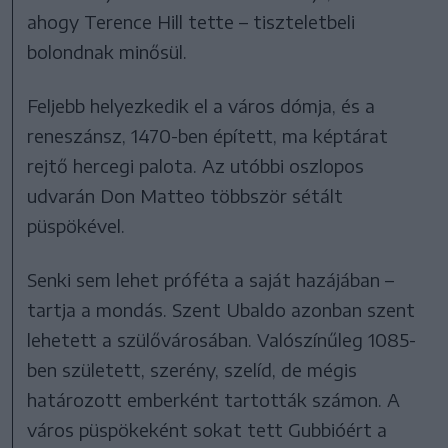
ahogy Terence Hill tette – tiszteletbeli
bolondnak minősül.
Feljebb helyezkedik el a város dómja, és a
reneszánsz, 1470-ben épített, ma képtárat
rejtő hercegi palota. Az utóbbi oszlopos
udvarán Don Matteo többször sétált
püspökével.
Senki sem lehet próféta a saját hazájában –
tartja a mondás. Szent Ubaldo azonban szent
lehetett a szülővárosában. Valószínűleg 1085-
ben született, szerény, szelíd, de mégis
határozott emberként tartották számon. A
város püspökeként sokat tett Gubbióért a