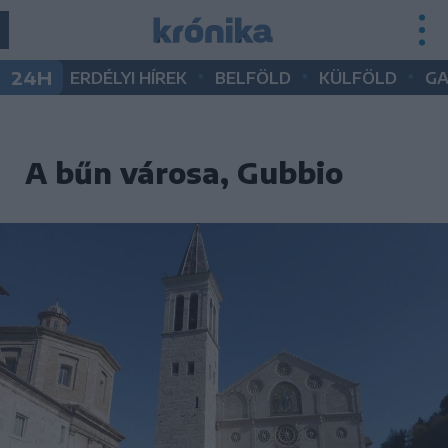
•
•
•
24H
ERDÉLYI HÍREK
BELFÖLD
KÜLFÖLD
G
A bűn városa, Gubbio