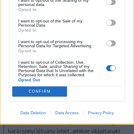
I want to opt-out of the Sharing of my
personal data.
városban, s környékén, a színház romjai a Kr. u.
Opted In
I. századból maradtak fenn, s egy kis múzeum
I want to opt-out of the Sale of my
őrzi az emlékeket, mozaikokat. Fantasztikus
Personal Data.
Opted In
látvány esti fényben a völgyben épült színház
I want to opt-out of processing my
romjaitól feltekinteni a kivilágított városra, s
Personal Data for Targeted Advertising.
Opted In
valahol a magasságban fénylő bazilikára! E kép
a filmsorozatban is többször megjelenik.
I want to opt-out of Collection, Use,
Retention, Sale, and/or Sharing of my
Personal Data that Is Unrelated with the
Purposes for which it was collected.
Apropó, világítás! A világ legnagyobb
Opted Out
karácsonyfáját Gubbióban „állítják”. Az Ingino-
CONFIRM
hegy lejtőjén 800 lámpa formáz egy 750 méter
magas karácsonyfát. Mi csak fénylő
napsütésben az ösvényen felfelé kaptatva
Data Deletion
Data Access
Privacy Policy
láttuk a berendezések nyomait, de fenséges
karácsonyi látvány lehet, amikor világítanak!