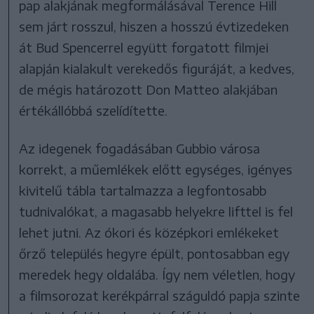
pap alakjának megformálásával Terence Hill
sem járt rosszul, hiszen a hosszú évtizedeken
át Bud Spencerrel együtt forgatott filmjei
alapján kialakult verekedős figuráját, a kedves,
de mégis határozott Don Matteo alakjában
értékállóbbá szelídítette.
Az idegenek fogadásában Gubbio városa
korrekt, a műemlékek előtt egységes, igényes
kivitelű tábla tartalmazza a legfontosabb
tudnivalókat, a magasabb helyekre lifttel is fel
lehet jutni. Az ókori és középkori emlékeket
őrző település hegyre épült, pontosabban egy
meredek hegy oldalába. Így nem véletlen, hogy
a filmsorozat kerékpárral száguldó papja szinte