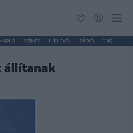
•
•
•
•
 NAPLÓ
SZÍNES
HÍRLEVÉL
RÁDIÓ
ENG
 állítanak