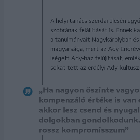
A helyi tanács szerdai ülésén egy
szobrának felállítását is. Ennek
a tanulmányait Nagykárolyban és 
magyarsága, mert az Ady Endrével
leégett Ady-ház felújítását, emlé
sokat tett az erdélyi Ady-kultusz
„Ha nagyon őszinte vagyo
kompenzáló értéke is van 
akkor lesz csend és nyuga
dolgokban gondolkodunk. 
rossz kompromisszum”