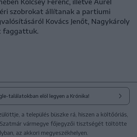
ében Kölcsey Ferenc, illetve Aurel
ri szobrokat állítanak a partiumi
gvalósításáról Kovács Jenőt, Nagykároly
 faggattuk.
ogle-találatokban elöl legyen a Krónika!
löttje, a település büszke rá, hiszen a költőóriás,
Szatmár vármegye főjegyzői tisztségét töltötte
lyban, az akkori megyeszékhelyen.