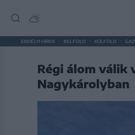
•
•
•
ERDÉLYI HÍREK
BELFÖLD
KÜLFÖLD
GAZ
Régi álom válik 
Nagykárolyban