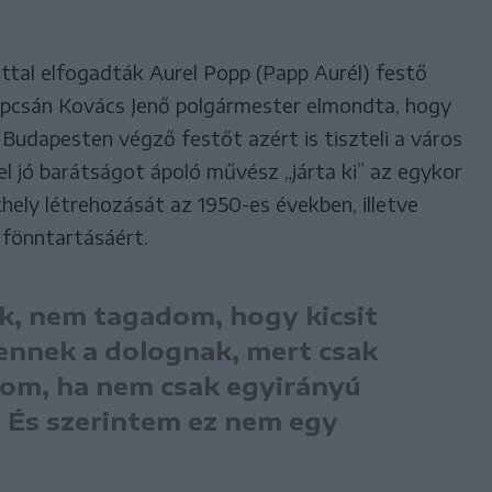
úttal elfogadták Aurel Popp (Papp Aurél) festő
 kapcsán Kovács Jenő polgármester elmondta, hogy
Budapesten végző festőt azért is tiszteli a város
 jó barátságot ápoló művész „járta ki” az egykor
khely létrehozását az 1950-es években, illetve
 fönntartásáért.
k, nem tagadom, hogy kicsit
ennek a dolognak, mert csak
lom, ha nem csak egyirányú
És szerintem ez nem egy