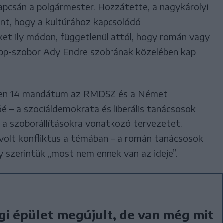
pcsán a polgármester. Hozzátette, a nagykárolyi
ont, hogy a kultúrához kapcsolódó
ket ily módon, függetlenül attól, hogy román vagy
Popp-szobor Ady Endre szobrának közelében kap
lyben 14 mandátum az RMDSZ és a Német
é – a szociáldemokrata és liberális tanácsosok
 a szoborállításokra vonatkozó tervezetet.
volt konfliktus a témában – a román tanácsosok
y szerintük „most nem ennek van az ideje”.
gi épület megújult, de van még mit