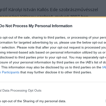
 gróf Károlyi István Kallós Ede szobrászművésszel
etnagyságú Kölcsey-szobrot, melyet 1897-ben
tjében. A szobrot először 1933-ban, majd pedig
Do Not Process My Personal Information
alkalommal le is fűrészelték és elvitték a fejét,
bronztestet darabokra szedték és
to opt-out of the sale, sharing to third parties, or processing of your per
formation for targeted advertising by us, please use the below opt-out s
szont újra szobrot állítanak Kölcseynek, hiszen
r selection. Please note that after your opt-out request is processed y
i ülésén elfogadta az erre vonatkozó
eing interest-based ads based on personal information utilized by us or
disclosed to third parties prior to your opt-out. You may separately opt-
losure of your personal information by third parties on the IAB’s list of
. This information may also be disclosed by us to third parties on the
IA
Participants
that may further disclose it to other third parties.
gármester a Krónikának
s lakóinak régi álma volt,
l Data Processing Opt Outs
n Kölcsey-szobor a jelenleg
o opt-out of the Sharing of my personal data.