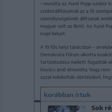
– mondta az Aurel Popp-szobor ka
szoborállításoknál az a fő szemp
személyiségeknek állítsanak emlé
magyar volt az illető. Az Aurel 
majd helyet.
A 19 fős helyi tanácsban – ame
Demokrata Fórum alkotta koalíció
tartózkodása mellett fogadták el
Kovács Jenő elmondta, hogy nem 
azzal indokolták döntésüket, hog
korábban írtuk
Sok ré