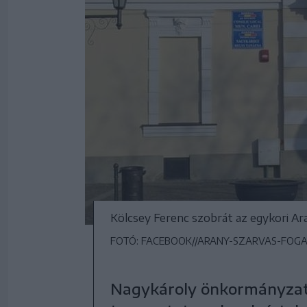
Kölcsey Ferenc szobrát az egykori Aran
FOTÓ: FACEBOOK//ARANY-SZARVAS-FOG
Nagykároly önkormányzata 