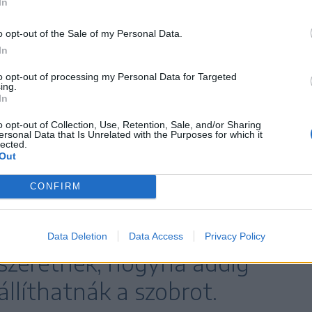
lelkes, 54 százalékban
In
szatmári településen.
o opt-out of the Sale of my Personal Data.
In
to opt-out of processing my Personal Data for Targeted
ing.
magyarországi segítséggel valósul meg: a
In
Egyesület kapná azt az anyagi támogatást,
o opt-out of Collection, Use, Retention, Sale, and/or Sharing
ersonal Data that Is Unrelated with the Purposes for which it
írozzák. Az ülő alakos szobrot a mai városháza, az
lected.
Out
t szeretnék elhelyezni, egy osztrák festő
ti majd el egy magyarországi művész.
CONFIRM
sz a Himnusz megírásának 200.
Data Deletion
Data Access
Privacy Policy
 szeretnék, hogyha addig
állíthatnák a szobrot.