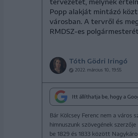
tervezetet, melynek értelm
Popp alakját mintázó közté
városban. A tervről és me
RMDSZ-es polgármesterét
Tóth Gödri Iringó
2022. március 10., 19:55
Itt állíthatja be, hogy a Go
Bár Kölcsey Ferenc nem a város szü
himnuszunk szövegének szerzője 
be 1829 és 1833 között Nagykáro