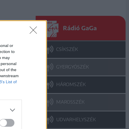
Rádió GaGa
sonal or
CSÍKSZÉK
ection to
ou may
 personal
GYERGYÓSZÉK
out of the
 downstream
B’s List of
HÁROMSZÉK
MAROSSZÉK
UDVARHELYSZÉK