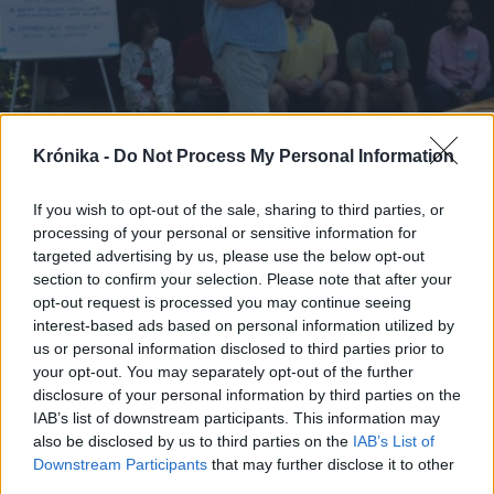
Krónika -
Do Not Process My Personal Information
2026. július 15., szerda
Elmarad idén az alternatív
If you wish to opt-out of the sale, sharing to third parties, or
processing of your personal or sensitive information for
Tusványosnak szánt tábor,
targeted advertising by us, please use the below opt-out
amelyen tavaly Magyar Péter is
section to confirm your selection. Please note that after your
részt vett
opt-out request is processed you may continue seeing
interest-based ads based on personal information utilized by
us or personal information disclosed to third parties prior to
your opt-out. You may separately opt-out of the further
disclosure of your personal information by third parties on the
IAB’s list of downstream participants. This information may
also be disclosed by us to third parties on the
IAB’s List of
Downstream Participants
that may further disclose it to other
third parties.