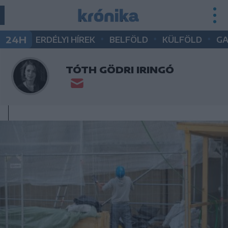
•
•
•
24H
ERDÉLYI HÍREK
BELFÖLD
KÜLFÖLD
G
TÓTH GÖDRI IRINGÓ