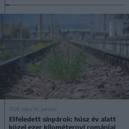
2026. július 10., péntek
Elfeledett sínpárok: húsz év alatt
közel ezer kilométernyi romániai