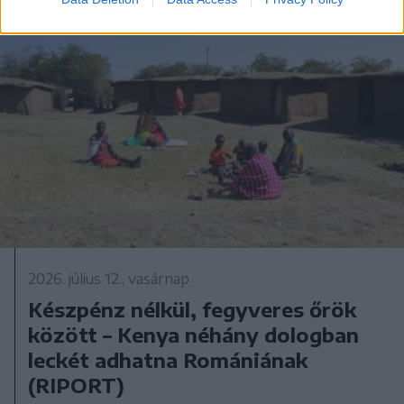
2026. július 12., vasárnap
Készpénz nélkül, fegyveres őrök
között – Kenya néhány dologban
leckét adhatna Romániának
(RIPORT)