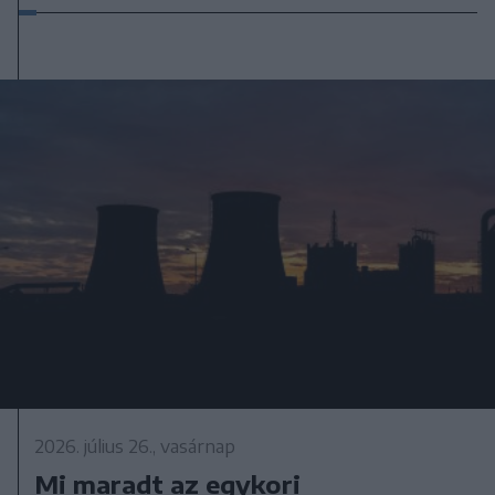
2026. július 26., vasárnap
Mi maradt az egykori