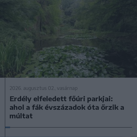
2026. augusztus 02., vasárnap
Erdély elfeledett főúri parkjai:
ahol a fák évszázadok óta őrzik a
múltat