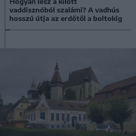
Hogyan lesz a kilőtt
vaddisznóból szalámi? A vadhús
hosszú útja az erdőtől a boltokig