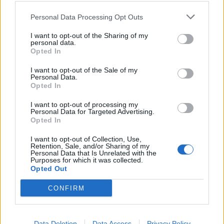
Personal Data Processing Opt Outs
I want to opt-out of the Sharing of my
personal data.
Opted In
I want to opt-out of the Sale of my
Personal Data.
Opted In
I want to opt-out of processing my
Personal Data for Targeted Advertising.
Opted In
2026. július 14., kedd
I want to opt-out of Collection, Use,
Retention, Sale, and/or Sharing of my
Másfél évtizedes elképzelés
Personal Data that Is Unrelated with the
Purposes for which it was collected.
valósult meg: megnyílt a Magyar
Opted Out
Ifjúsági Központ Kolozsváron
CONFIRM
Data Deletion
Data Access
Privacy Policy