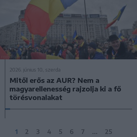
2026. június 10., szerda
Mitől erős az AUR? Nem a
magyarellenesség rajzolja ki a fő
törésvonalakat
1
2
3
4
5
6
7
...
25