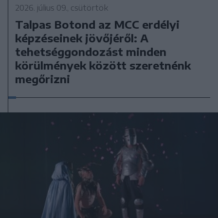
2026. július 09., csütörtök
Talpas Botond az MCC erdélyi
képzéseinek jövőjéről: A
tehetséggondozást minden
körülmények között szeretnénk
megőrizni