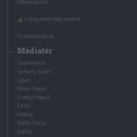
Médiaajánlat
Látogatottsági adatok
Sütibeállítások
Médiatér
Székelyhon
Székely Sport
Liget
Bihari Napló
Erdélyi Napló
Főtér
Nőileg
Rádió GaGa
Jóállás