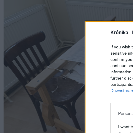
Krónika -
If you wish 
sensitive in
confirm you
continue se
information 
further disc
participants
Downstream 
Persona
I want t