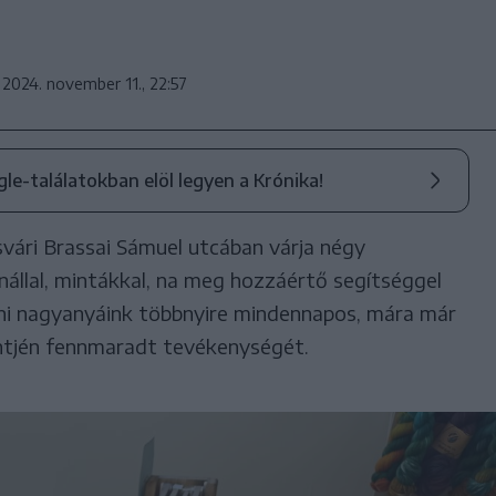
2024. november 11., 22:57
ogle-találatokban elöl legyen a Krónika!
vári Brassai Sámuel utcában várja négy
állal, mintákkal, na meg hozzáértő segítséggel
ni nagyanyáink többnyire mindennapos, mára már
ntjén fennmaradt tevékenységét.