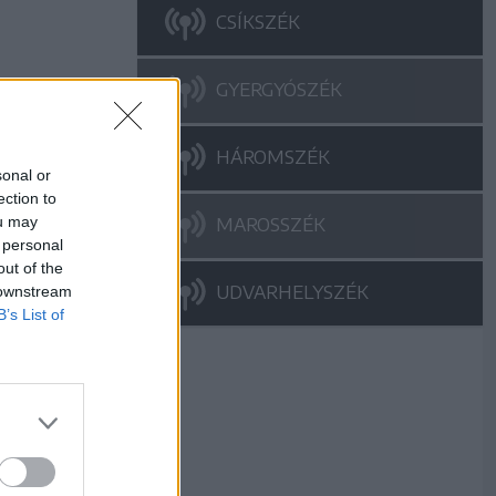
CSÍKSZÉK
GYERGYÓSZÉK
HÁROMSZÉK
sonal or
ection to
ou may
MAROSSZÉK
 personal
out of the
UDVARHELYSZÉK
 downstream
B’s List of