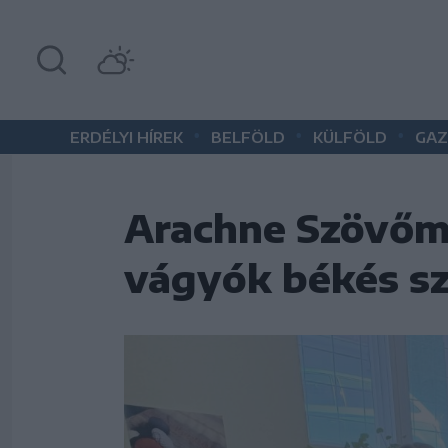
•
•
•
ERDÉLYI HÍREK
BELFÖLD
KÜLFÖLD
GAZ
Arachne Szövőmű
vágyók békés sz