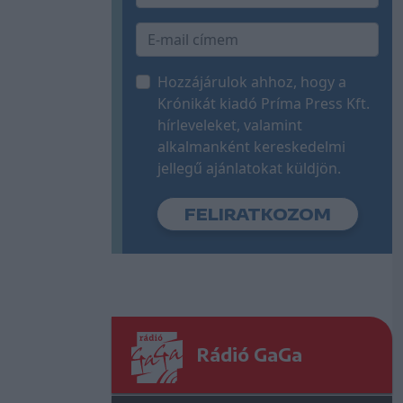
Hozzájárulok ahhoz, hogy a
Krónikát kiadó Príma Press Kft.
hírleveleket, valamint
alkalmanként kereskedelmi
jellegű ajánlatokat küldjön.
Rádió GaGa