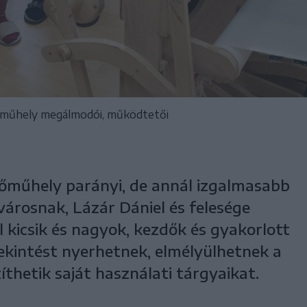
vőműhely megálmodói, működtetői
őműhely parányi, de annál izgalmasabb
városnak, Lázár Dániel és felesége
al kicsik és nagyok, kezdők és gyakorlott
kintést nyerhetnek, elmélyülhetnek a
íthetik saját használati tárgyaikat.