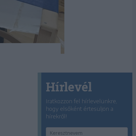
Hírlevél
Iratkozzon fel hírlevelünkre,
hogy elsőként értesüljön a
hírekről!