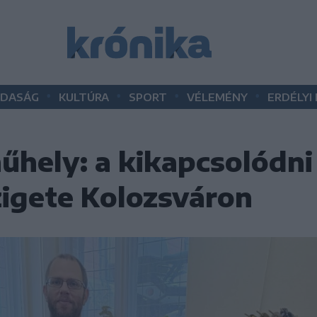
•
•
•
•
DASÁG
KULTÚRA
SPORT
VÉLEMÉNY
ERDÉLYI
hely: a kikapcsolódni 
igete Kolozsváron