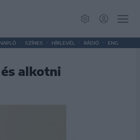
•
•
•
•
 NAPLÓ
SZÍNES
HÍRLEVÉL
RÁDIÓ
ENG
és alkotni