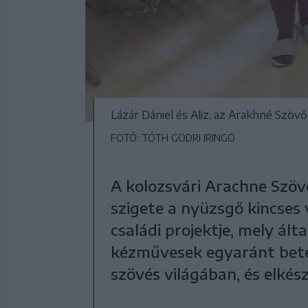
Lázár Dániel és Aliz, az Arakhné Szö
FOTÓ: TÓTH GÖDRI IRINGÓ
A kolozsvári Arachne Szöv
szigete a nyüzsgő kincses 
családi projektje, mely ált
kézművesek egyaránt bete
szövés világában, és elkész