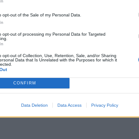
In
o opt-out of the Sale of my Personal Data.
In
to opt-out of processing my Personal Data for Targeted
ing.
kái
In
o opt-out of Collection, Use, Retention, Sale, and/or Sharing
ersonal Data that Is Unrelated with the Purposes for which it
lected.
Out
llalkozás, projekt története nem
CONFIRM
yanis pár évvel ezelőtt még
Data Deletion
Data Access
Privacy Policy
, sem felesége, Aliz nem