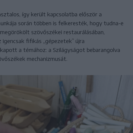
sztalos, így került kapcsolatba először a
unkája során többen is felkeresték, hogy tudna-e
 megörökölt szövőszékei restaurálásában,
 igencsak fifikás „gépezetek” újra
kapott a témához: a Szilágyságot bebarangolva
zövőszékek mechanizmusát.