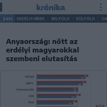
•
•
•
24H
ERDÉLYI HÍREK
BELFÖLD
KÜLFÖLD
G
Anyaország: nőtt az
erdélyi magyarokkal
szembeni elutasítás