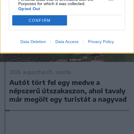
Purposes for which it was collected.
Opted Out
CONFIRM
Data Deletion
Data Access
Privacy Policy
2026. augusztus 05., szerda
Autót tört fel egy medve a
népszerű útszakaszon, ahol tavaly
már megölt egy turistát a nagyvad