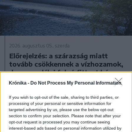
2026. augusztus 05., szerda
Előrejelzés: a szárazság miatt
tovább csökkennek a vízhozamok,
de egy erdélyi folyó fittyet hány a
tendenciáknak
Krónika -
Do Not Process My Personal Information
If you wish to opt-out of the sale, sharing to third parties, or
processing of your personal or sensitive information for
targeted advertising by us, please use the below opt-out
section to confirm your selection. Please note that after your
opt-out request is processed you may continue seeing
interest-based ads based on personal information utilized by