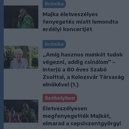
Krónika
Majka életveszélyes
fenyegetés miatt lemondta
erdélyi koncertjét
Krónika
„Amíg hasznos munkát tudok
végezni, addig csinálom” –
Interjú a 80 éves Szabó
Zsolttal, a Kolozsvár Társaság
elnökével (1.)
Székelyhon
Életveszélyesen
megfenyegették Majkát,
elmarad a sepsiszentgyörgyi