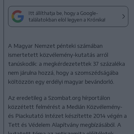
Itt állíthatja be, hogy a Google-
találatokban elöl legyen a Krónika!
A Magyar Nemzet pénteki számában
ismertetett közvélemény-kutatás arról
tanúskodik: a megkérdezetettek 37 százaléka
nem járulna hozzá, hogy a szomszédságába
költözzön egy erdélyi magyar bevándorló.
Az eredetileg a Szombat.org hírportálon
közzétett felmérést a Medián Közvélemény-
és Piackutató Intézet készítette 2014 végén a
Tett és Védelem Alapítvány megbízásából. A
kutatott téma az antiszemita előítéletek