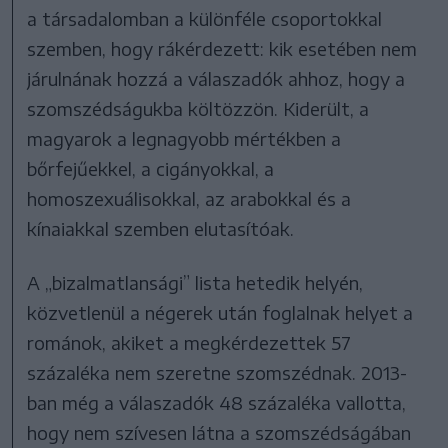
a társadalomban a különféle csoportokkal
szemben, hogy rákérdezett: kik esetében nem
járulnának hozzá a válaszadók ahhoz, hogy a
szomszédságukba költözzön. Kiderült, a
magyarok a legnagyobb mértékben a
bőrfejűekkel, a cigányokkal, a
homoszexuálisokkal, az arabokkal és a
kínaiakkal szemben elutasítóak.
A „bizalmatlansági” lista hetedik helyén,
közvetlenül a négerek után foglalnak helyet a
románok, akiket a megkérdezettek 57
százaléka nem szeretne szomszédnak. 2013-
ban még a válaszadók 48 százaléka vallotta,
hogy nem szívesen látna a szomszédságában