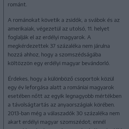
románt.
A románokat követik a zsidók, a svábok és az
amerikaiak, végezetül az utolsó, 11. helyet
foglalják el az erdélyi magyarok. A
megkérdezettek 37 százaléka nem járulna
hozzá ahhoz, hogy a szomszédságába
költözzön egy erdélyi magyar bevándorló.
Érdekes, hogy a különböző csoportok közül
egy év leforgása alatt a romániai magyarok
esetében nőtt az egyik legnagyobb mértékben
a távolságtartás az anyaországiak körében.
2013-ban még a válaszadók 30 százaléka nem
akart erdélyi magyar szomszédot, ennél