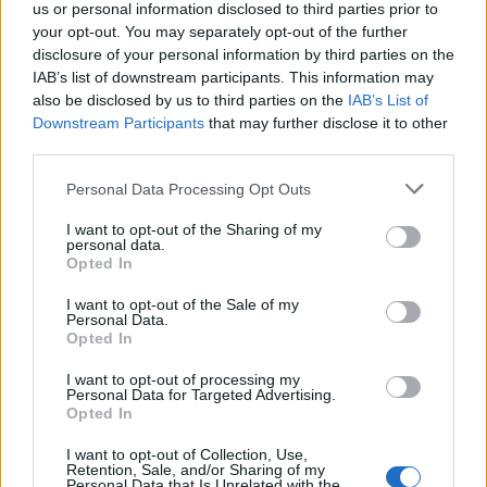
us or personal information disclosed to third parties prior to
your opt-out. You may separately opt-out of the further
disclosure of your personal information by third parties on the
IAB’s list of downstream participants. This information may
also be disclosed by us to third parties on the
IAB’s List of
Downstream Participants
that may further disclose it to other
third parties.
Personal Data Processing Opt Outs
I want to opt-out of the Sharing of my
2026. augusztus 05., szerda
personal data.
Opted In
Majka életveszélyes fenyegetés
I want to opt-out of the Sale of my
miatt lemondta erdélyi koncertjét
Personal Data.
Opted In
I want to opt-out of processing my
Personal Data for Targeted Advertising.
Opted In
I want to opt-out of Collection, Use,
Retention, Sale, and/or Sharing of my
Personal Data that Is Unrelated with the