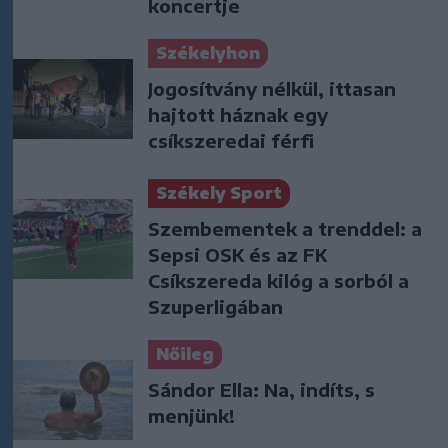
koncertje
Székelyhon
Jogosítvány nélkül, ittasan
hajtott háznak egy
csíkszeredai férfi
Székely Sport
Szembementek a trenddel: a
Sepsi OSK és az FK
Csíkszereda kilóg a sorból a
Szuperligában
Nőileg
Sándor Ella: Na, indíts, s
menjünk!