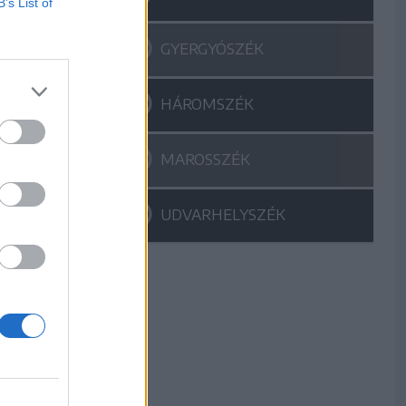
B’s List of
GYERGYÓSZÉK
HÁROMSZÉK
MAROSSZÉK
UDVARHELYSZÉK