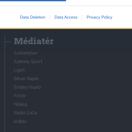
Data Deletion
Data Access
Privacy Policy
Médiatér
Székelyhon
Székely Sport
Liget
Bihari Napló
Erdélyi Napló
Főtér
Nőileg
Rádió GaGa
Jóállás