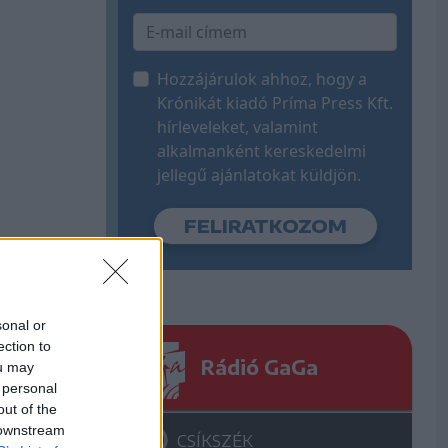
Hozzájárulok ahhoz, hogy a
Krónikát kiadó Príma Press Kft.
hírleveleket, valamint
alkalmanként kereskedelmi
jellegű ajánlatokat küldjön.
sonal or
ection to
Rádió GaGa
ou may
 personal
out of the
 downstream
CSÍKSZÉK