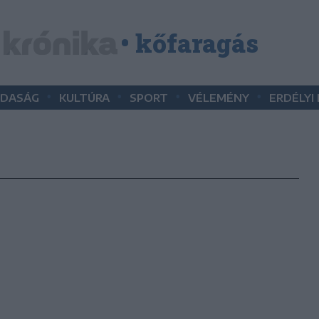
• kőfaragás
•
•
•
•
DASÁG
KULTÚRA
SPORT
VÉLEMÉNY
ERDÉLYI