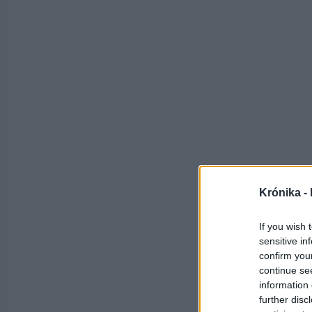
Krónika -
If you wish 
sensitive in
confirm you
continue se
information 
further disc