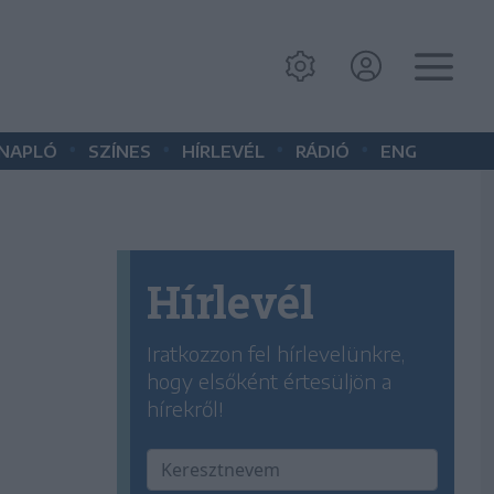
•
•
•
•
 NAPLÓ
SZÍNES
HÍRLEVÉL
RÁDIÓ
ENG
Hírlevél
Iratkozzon fel hírlevelünkre,
hogy elsőként értesüljön a
hírekről!