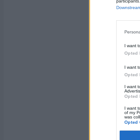
participants
Downstream 
Persona
I want t
Opted 
I want t
Opted 
I want 
Advertis
Opted 
I want t
of my P
was col
Opted 