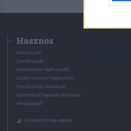
Hasznos
Impresszum
Szerzői jogok
Adatvédelmi tájékoztató
Cookie-kezelési tájékoztató
Hozzászólási szabályzat
Nyomtatott lapjaink archívuma
Médiaajánlat
Látogatottsági adatok