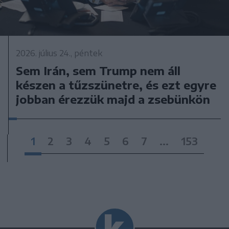
2026. július 24., péntek
Sem Irán, sem Trump nem áll
készen a tűzszünetre, és ezt egyre
jobban érezzük majd a zsebünkön
1
2
3
4
5
6
7
...
153