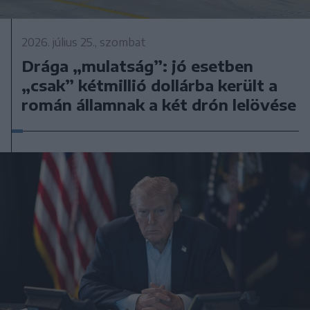
2026. július 25., szombat
Drága „mulatság”: jó esetben
„csak” kétmillió dollárba került a
román államnak a két drón lelövése