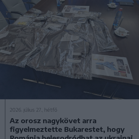
2026. július 27., hétfő
Az orosz nagykövet arra
figyelmeztette Bukarestet, hogy
Románia belesodródhat az ukrajnai