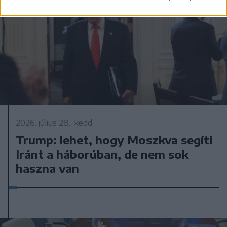
2026. július 28., kedd
Trump: lehet, hogy Moszkva segíti
Iránt a háborúban, de nem sok
haszna van