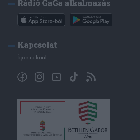
Rádió GaGa alkalmazás
Kapcsolat
Írjon nekünk