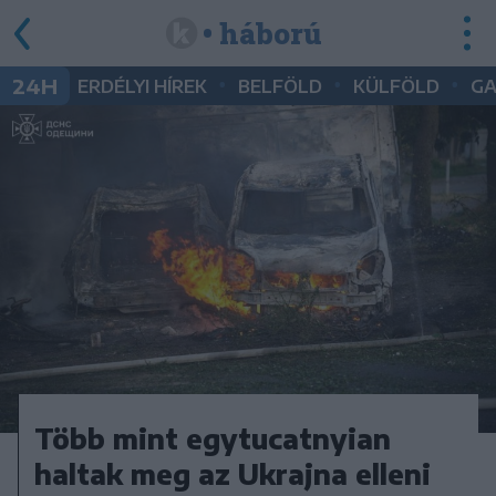
• háború
•
•
•
24H
ERDÉLYI HÍREK
BELFÖLD
KÜLFÖLD
G
Több mint egytucatnyian
haltak meg az Ukrajna elleni