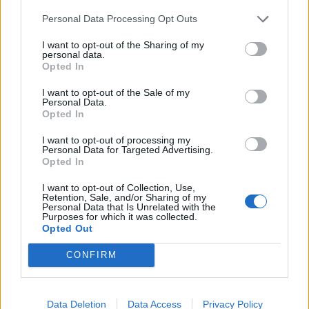
Personal Data Processing Opt Outs
I want to opt-out of the Sharing of my
personal data.
Opted In
I want to opt-out of the Sale of my
Personal Data.
Opted In
I want to opt-out of processing my
Personal Data for Targeted Advertising.
2026. július 28., kedd
Opted In
Drónincidens: a védelmi minisztert
I want to opt-out of Collection, Use,
felháborítja, hogy még az
Retention, Sale, and/or Sharing of my
Personal Data that Is Unrelated with the
oroszoknak áll feljebb
Purposes for which it was collected.
Opted Out
CONFIRM
Data Deletion
Data Access
Privacy Policy