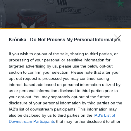
Krónika -
Do Not Process My Personal Information
2026. július 29., szerda
If you wish to opt-out of the sale, sharing to third parties, or
processing of your personal or sensitive information for
Irán váratlanul támadott, az
targeted advertising by us, please use the below opt-out
amerikaiak a szaúdiakkal közösen
section to confirm your selection. Please note that after your
vágtak vissza Irakban
opt-out request is processed you may continue seeing
interest-based ads based on personal information utilized by
us or personal information disclosed to third parties prior to
your opt-out. You may separately opt-out of the further
disclosure of your personal information by third parties on the
IAB’s list of downstream participants. This information may
also be disclosed by us to third parties on the
IAB’s List of
Downstream Participants
that may further disclose it to other
third parties.