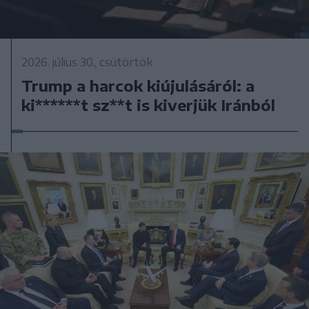
2026. július 30., csütörtök
Trump a harcok kiújulásáról: a
ki******t sz**t is kiverjük Iránból