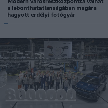
Modern városrészközponttá válhat
a lebonthatatlanságában magára
hagyott erdélyi fotógyár