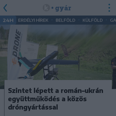
• gyár
•
•
•
24H
ERDÉLYI HÍREK
BELFÖLD
KÜLFÖLD
G
Szintet lépett a román–ukrán
együttműködés a közös
dróngyártással