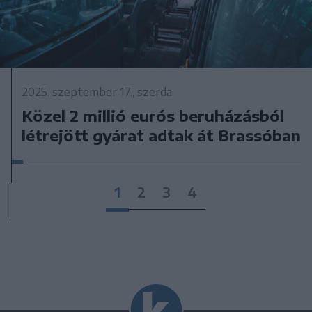
2025. szeptember 17., szerda
Közel 2 millió eurós beruházásból
létrejött gyárat adtak át Brassóban
1
2
3
4