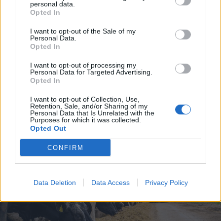
personal data.
Opted In
I want to opt-out of the Sale of my
Personal Data.
Opted In
I want to opt-out of processing my
2025. december 12., péntek
Personal Data for Targeted Advertising.
Opted In
Elárverezik egy svéd autóipari cég
romániai gyárát
I want to opt-out of Collection, Use,
Retention, Sale, and/or Sharing of my
Personal Data that Is Unrelated with the
Purposes for which it was collected.
Opted Out
CONFIRM
Data Deletion
Data Access
Privacy Policy