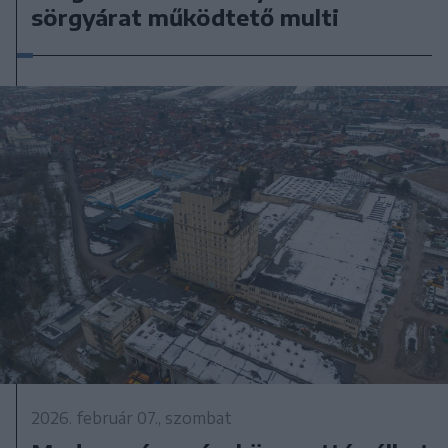
sörgyárat működtető multi
2026. február 07., szombat