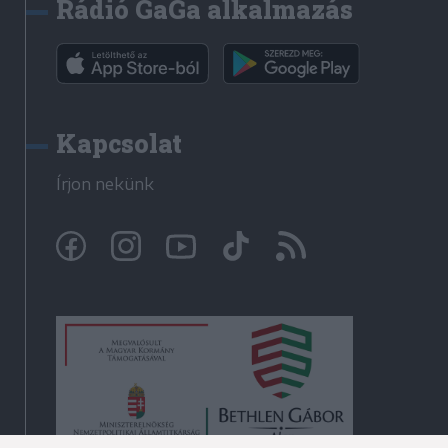
Rádió GaGa alkalmazás
Kapcsolat
Írjon nekünk