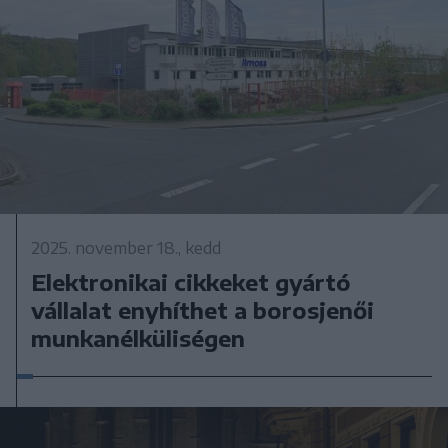
2025. november 18., kedd
Elektronikai cikkeket gyártó
vállalat enyhíthet a borosjenői
munkanélküliségen