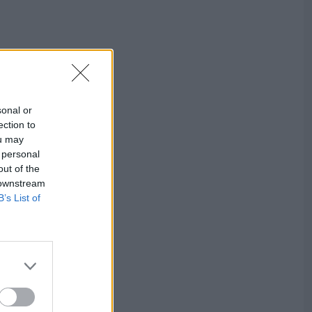
sonal or
ection to
ou may
 personal
out of the
 downstream
B’s List of