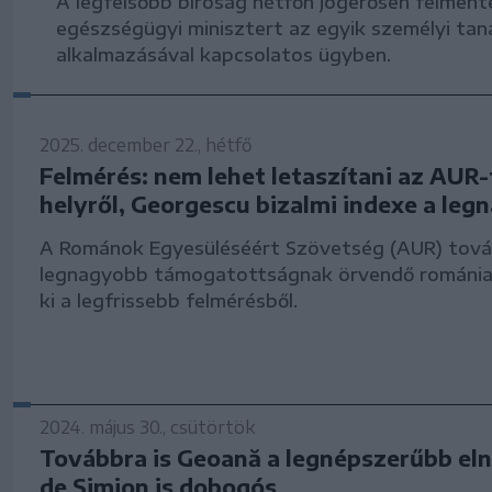
A legfelsőbb bíróság hétfőn jogerősen felmente
egészségügyi minisztert az egyik személyi taná
alkalmazásával kapcsolatos ügyben.
2025. december 22., hétfő
Felmérés: nem lehet letaszítani az AUR-
helyről, Georgescu bizalmi indexe a le
A Románok Egyesüléséért Szövetség (AUR) továb
legnagyobb támogatottságnak örvendő romániai 
ki a legfrissebb felmérésből.
2024. május 30., csütörtök
Továbbra is Geoană a legnépszerűbb elnö
de Simion is dobogós