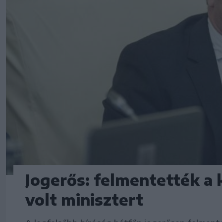
Jogerős: felmentették a 
volt minisztert