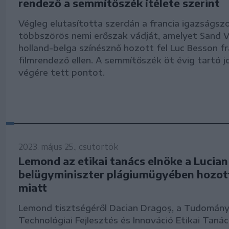
rendező a semmítőszék ítélete szerint
Végleg elutasította szerdán a francia igazságszo
többszörös nemi erőszak vádját, amelyet Sand 
holland-belga színésznő hozott fel Luc Besson fr
filmrendező ellen. A semmítőszék öt évig tartó j
végére tett pontot.
2023. május 25., csütörtök
Lemond az etikai tanács elnöke a Lucia
belügyminiszter plágiumügyében hozot
miatt
Lemond tisztségéről Dacian Dragoș, a Tudomány
Technológiai Fejlesztés és Innováció Etikai Taná