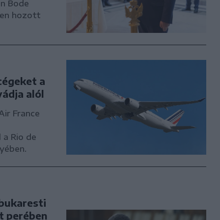
an Bode
ben hozott
cégeket a
ádja alól
Air France
 a Rio de
gyében.
bukaresti
et perében