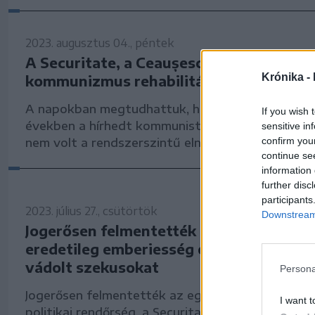
2023. augusztus 04., péntek
A Securitate, a Ceaușescu-rendszer és a
Krónika -
kommunizmus rehabilitálása
A napokban megtudhattuk, hogy Romániában a 
If you wish 
években a hírhedt kommunista titkosrendőrség, 
sensitive in
confirm you
nem volt a rendszerszintű elnyomás eszköze.
continue se
information 
further disc
participants
2023. július 27., csütörtök
Downstream 
Jogerősen felmentették a Gheorghe Ur
eredetileg emberiesség elleni bűncsele
vádolt szekusokat
Persona
Jogerősen felmentették az egykori román komm
I want t
politikai rendőrség, a Securitate két tartalékos t