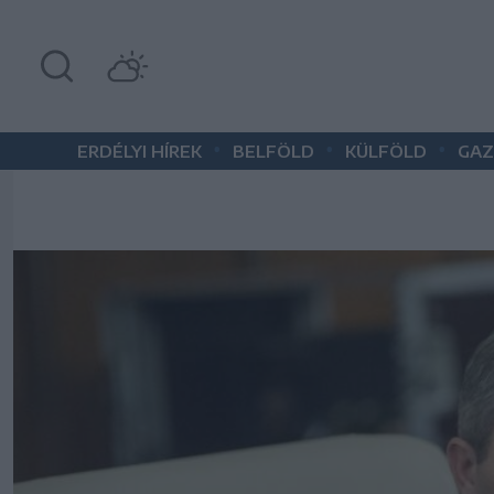
•
•
•
ERDÉLYI HÍREK
BELFÖLD
KÜLFÖLD
GAZ