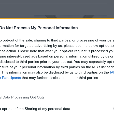
 fasiszta
Do Not Process My Personal Information
80-as
to opt-out of the sale, sharing to third parties, or processing of your per
a Securitate
formation for targeted advertising by us, please use the below opt-out s
r selection. Please note that after your opt-out request is processed y
eing interest-based ads based on personal information utilized by us or
disclosed to third parties prior to your opt-out. You may separately opt-
losure of your personal information by third parties on the IAB’s list of
. This information may also be disclosed by us to third parties on the
IA
Participants
that may further disclose it to other third parties.
su ügyében
kménnyel
l Data Processing Opt Outs
unista
o opt-out of the Sharing of my personal data.
isztjét,