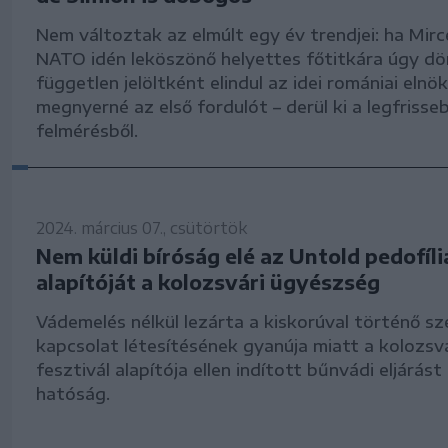
Nem változtak az elmúlt egy év trendjei: ha Mir
NATO idén leköszönő helyettes főtitkára úgy dö
független jelöltként elindul az idei romániai elnö
megnyerné az első fordulót – derül ki a legfrisse
felmérésből.
2024. március 07., csütörtök
Nem küldi bíróság elé az Untold pedofíli
alapítóját a kolozsvári ügyészség
Vádemelés nélkül lezárta a kiskorúval történő sz
kapcsolat létesítésének gyanúja miatt a kolozsv
fesztivál alapítója ellen indított bűnvádi eljárá
hatóság.