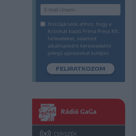
Hozzájárulok ahhoz, hogy a
Krónikát kiadó Príma Press Kft.
hírleveleket, valamint
alkalmanként kereskedelmi
jellegű ajánlatokat küldjön.
Rádió GaGa
CSÍKSZÉK