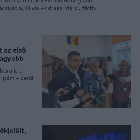
tte a vádak alól Florian Bodog volt
csadója, Olivia Andreea Marcu fiktív
t az első
gnagyobb
bra is a
párt – derül
kjelölt,