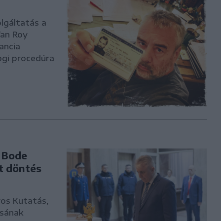
lgáltatás a
Van Roy
ancia
ogi procedúra
n Bode
t döntés
os Kutatás,
csának