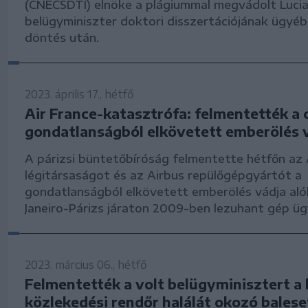
(CNECSDTI) elnöke a plágiummal megvádolt Luci
belügyminiszter doktori disszertációjának ügyé
döntés után.
2023. április 17., hétfő
Air France-katasztrófa: felmentették a 
gondatlanságból elkövetett emberölés v
A párizsi büntetőbíróság felmentette hétfőn az 
légitársaságot és az Airbus repülőgépgyártót a
gondatlanságból elkövetett emberölés vádja alól
Janeiro-Párizs járaton 2009-ben lezuhant gép ü
2023. március 06., hétfő
Felmentették a volt belügyminisztert a 
közlekedési rendőr halálát okozó bales