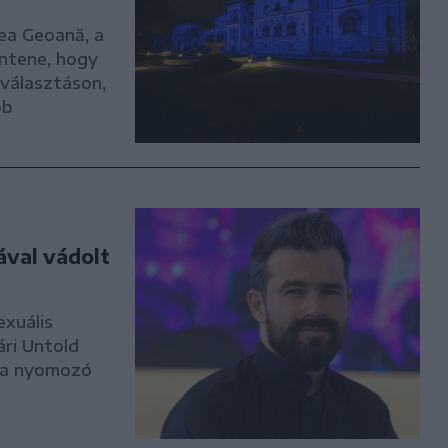
cea Geoană, a
ntene, hogy
kválasztáson,
bb
ával vádolt
exuális
ári Untold
st a nyomozó