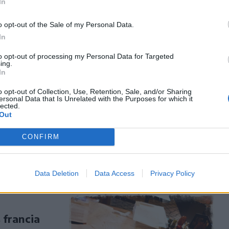
In
1985-ben
2016-ban a
o opt-out of the Sale of my Personal Data.
In
to opt-out of processing my Personal Data for Targeted
ing.
In
ak alól
o opt-out of Collection, Use, Retention, Sale, and/or Sharing
ersonal Data that Is Unrelated with the Purposes for which it
lected.
Out
ág szerdán a
 vezetője,
CONFIRM
s jogerős.
Data Deletion
Data Access
Privacy Policy
 francia