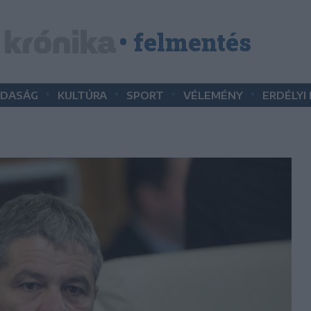
• felmentés
•
•
•
•
DASÁG
KULTÚRA
SPORT
VÉLEMÉNY
ERDÉLYI