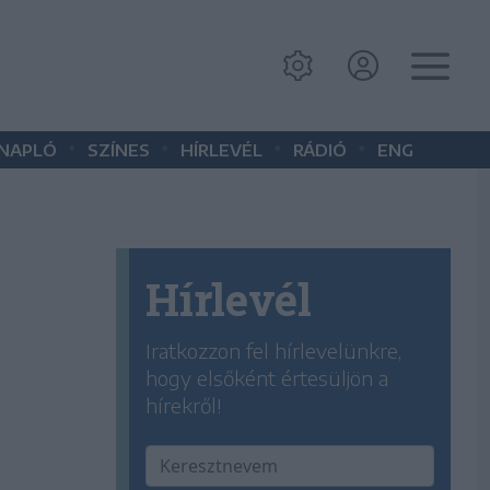
•
•
•
•
 NAPLÓ
SZÍNES
HÍRLEVÉL
RÁDIÓ
ENG
Hírlevél
Iratkozzon fel hírlevelünkre,
hogy elsőként értesüljön a
hírekről!