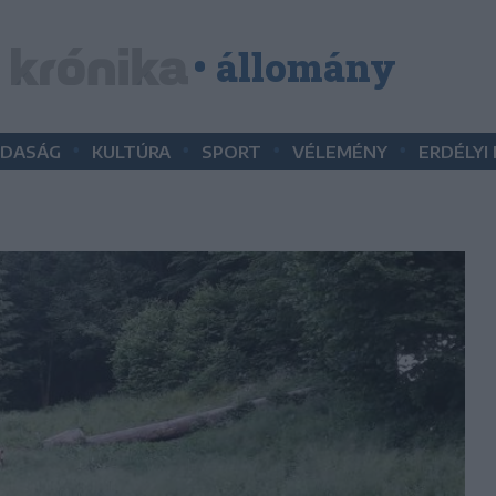
• állomány
•
•
•
•
DASÁG
KULTÚRA
SPORT
VÉLEMÉNY
ERDÉLYI