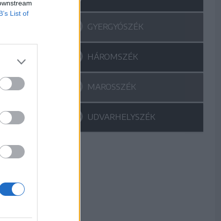
 downstream
B’s List of
GYERGYÓSZÉK
HÁROMSZÉK
MAROSSZÉK
UDVARHELYSZÉK