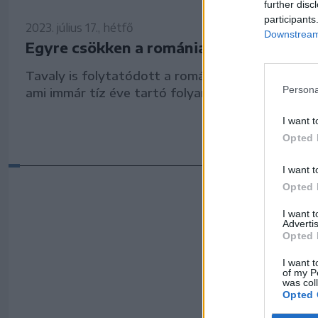
further disc
participants
2023. július 17., hétfő
Downstream 
Egyre csökken a romániai sertésállomá
Tavaly is folytatódott a romániai sertésállomán
Persona
ami immár tíz éve tartó folyamat – derül ki az a
I want t
Opted 
I want t
Opted 
I want 
Advertis
Opted 
I want t
Korábbi cikke
of my P
was col
Opted 