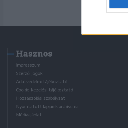
Hasznos
Impresszum
Szerzői jogok
Adatvédelmi tájékoztató
Cookie-kezelési tájékoztató
Hozzászólási szabályzat
Nyomtatott lapjaink archívuma
Médiaajánlat