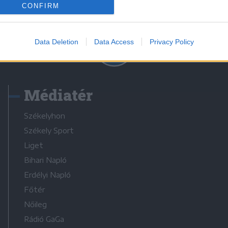
CONFIRM
Data Deletion
Data Access
Privacy Policy
Médiatér
Székelyhon
Székely Sport
Liget
Bihari Napló
Erdélyi Napló
Főtér
Nőileg
Rádió GaGa