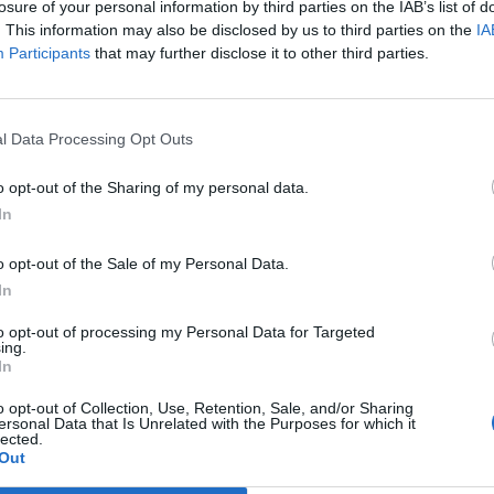
losure of your personal information by third parties on the IAB’s list of
. This information may also be disclosed by us to third parties on the
IA
Participants
that may further disclose it to other third parties.
ny
y csökkenése,
l Data Processing Opt Outs
datokból.
o opt-out of the Sharing of my personal data.
In
o opt-out of the Sale of my Personal Data.
In
to opt-out of processing my Personal Data for Targeted
ing.
In
o opt-out of Collection, Use, Retention, Sale, and/or Sharing
k betöltése
ersonal Data that Is Unrelated with the Purposes for which it
lected.
Out