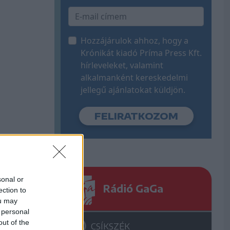
Hozzájárulok ahhoz, hogy a
Krónikát kiadó Príma Press Kft.
hírleveleket, valamint
alkalmanként kereskedelmi
jellegű ajánlatokat küldjön.
sonal or
Rádió GaGa
ection to
ou may
 personal
out of the
CSÍKSZÉK