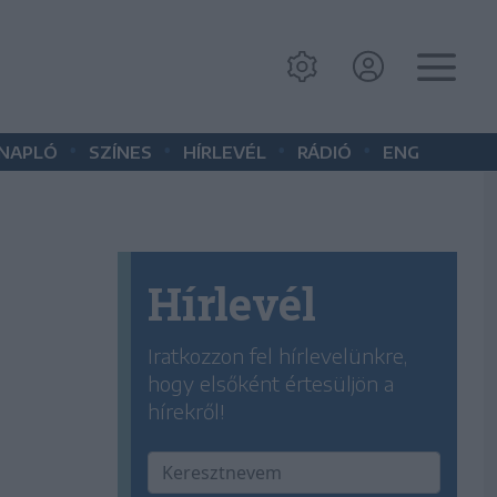
•
•
•
•
 NAPLÓ
SZÍNES
HÍRLEVÉL
RÁDIÓ
ENG
Hírlevél
Iratkozzon fel hírlevelünkre,
hogy elsőként értesüljön a
hírekről!