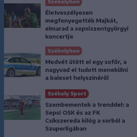
Székelyhon
Életveszélyesen
megfenyegették Majkát,
elmarad a sepsiszentgyörgyi
koncertje
Székelyhon
Medvét ütött el egy sofőr, a
nagyvad el tudott menekülni
a baleset helyszínéről
Székely Sport
Szembementek a trenddel: a
Sepsi OSK és az FK
Csíkszereda kilóg a sorból a
Szuperligában