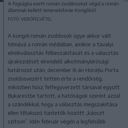
A fogságba esett román zsoldosokat végül a román
államnak kellett kimenekítenie Kongóból
FOTÓ: VIDEÓFELVÉTEL
A kongói román zsoldosok ügye akkor vált
témává a román médiában, amikor a tavalyi
elnökválasztás félbeszakítását és a választás
újrakezdését elrendelő alkotmánybírósági
határozat után, december 8-án Horațiu Porta
zsoldosvezért tetten érte a rendőrség,
miközben húsz felfegyverzett társával együtt
Bukarestbe tartott, a hatóságok szerint azzal
a szándékkal, hogy a választás megszakítása
ellen tiltakozó tüntetők között „káoszt
szítson”. Idén február végén a legfelsőbb