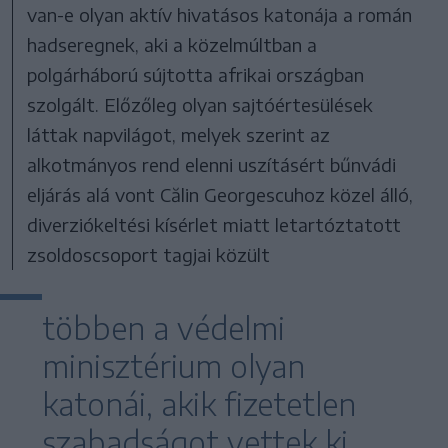
van-e olyan aktív hivatásos katonája a román
hadseregnek, aki a közelmúltban a
polgárháború sújtotta afrikai országban
szolgált. Előzőleg olyan sajtóértesülések
láttak napvilágot, melyek szerint az
alkotmányos rend elenni uszításért bűnvádi
eljárás alá vont Călin Georgescuhoz közel álló,
diverziókeltési kísérlet miatt letartóztatott
zsoldoscsoport tagjai közült
többen a védelmi
minisztérium olyan
katonái, akik fizetetlen
szabadságot vettek ki,