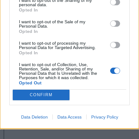
I want to opt-out of the Sharing of my
personal data.
tagjai, akiket egy közel-keleti és afrikai
Opted In
konfliktusövezeteket megjárt, medgyesi
I want to opt-out of the Sale of my
Personal Data.
származású egykori idegenlégiós, Horațiu
Opted In
Potra szerződtetett és irányít.
I want to opt-out of processing my
Personal Data for Targeted Advertising.
belügyminisztérium
Opted In
védelmi minisztérium
jogszabály
I want to opt-out of Collection, Use,
Retention, Sale, and/or Sharing of my
Personal Data that Is Unrelated with the
tervezet
hivatásos katonák
Purposes for which it was collected.
Opted Out
CONFIRM
Data Deletion
Data Access
Privacy Policy