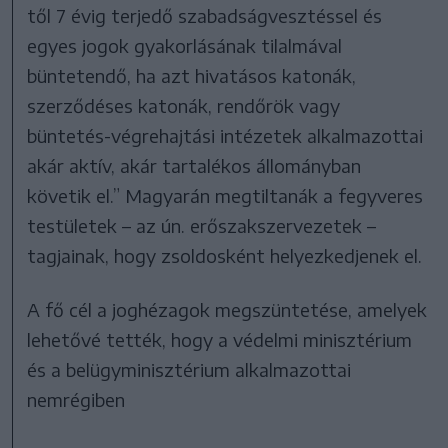
től 7 évig terjedő szabadságvesztéssel és
egyes jogok gyakorlásának tilalmával
büntetendő, ha azt hivatásos katonák,
szerződéses katonák, rendőrök vagy
büntetés-végrehajtási intézetek alkalmazottai
akár aktív, akár tartalékos állományban
követik el.” Magyarán megtiltanák a fegyveres
testületek – az ún. erőszakszervezetek –
tagjainak, hogy zsoldosként helyezkedjenek el.
A fő cél a joghézagok megszüntetése, amelyek
lehetővé tették, hogy a védelmi minisztérium
és a belügyminisztérium alkalmazottai
nemrégiben