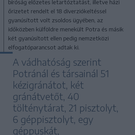
bíróság előzetes letartóztatást, illetve házi
őrizetet rendelt el 18 diverziókeltéssel
gyanúsított volt zsoldos ügyében, az
időközben külföldre menekült Potra és másik
két gyanúsított ellen pedig nemzetközi
elfogatóparancsot adtak ki.
A vádhatóság szerint
Potránál és társainál 51
kézigránátot, két
gránátvetőt, 40
tölténytárat, 21 pisztolyt,
6 géppisztolyt, egy
géppuskát,