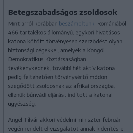
Betegszabadságos zsoldosok
Mint arról korábban
beszámoltunk
, Romániából
466 tartalékos állományú, egykori hivatásos
katona kötött törvényesen szerződést olyan
biztonsági cégekkel, amelyek a Kongói
Demokratikus Köztársaságban
tevékenykednek, további hét aktív katona
pedig feltehetően törvénysértő módon
szegődött zsoldosnak az afrikai országba,
ellenük bűnvádi eljárást indított a katonai
ügyészség.
Angel Tîlvăr akkori védelmi miniszter február
végén rendelt el vizsgálatot annak kiderítésre: