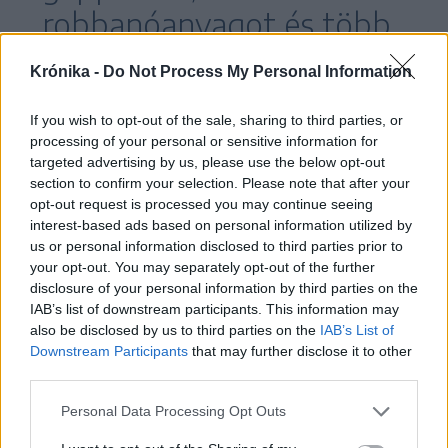
robbanóanyagot és több
száz töltényt találtak a
Krónika -
Do Not Process My Personal Information
házkutatások során.
If you wish to opt-out of the sale, sharing to third parties, or
processing of your personal or sensitive information for
targeted advertising by us, please use the below opt-out
Potráról tavaly februárban is írtak a román
section to confirm your selection. Please note that after your
opt-out request is processed you may continue seeing
lapok, amikor a bukaresti külügyminisztérium
interest-based ads based on personal information utilized by
megerősítette, hogy két román állampolgár
us or personal information disclosed to third parties prior to
meghalt, további négy pedig megsebesült a
your opt-out. You may separately opt-out of the further
disclosure of your personal information by third parties on the
Kongói Demokratikus Köztársaságban zajló
IAB’s list of downstream participants. This information may
harcok során. A Kanal D televízió hírműsorában
also be disclosed by us to third parties on the
IAB’s List of
Downstream Participants
that may further disclose it to other
akkor arról számoltak be, hogy a román
third parties.
áldozatok a Kongói DK kormányerőit kiképző –
Personal Data Processing Opt Outs
volt hivatásos katonákból, egykori
idegenlégiósokból álló – zsoldoskülönítmény