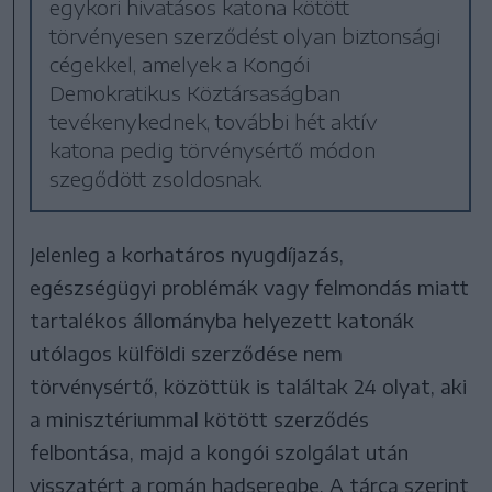
egykori hivatásos katona kötött
törvényesen szerződést olyan biztonsági
cégekkel, amelyek a Kongói
Demokratikus Köztársaságban
tevékenykednek, további hét aktív
katona pedig törvénysértő módon
szegődött zsoldosnak.
Jelenleg a korhatáros nyugdíjazás,
egészségügyi problémák vagy felmondás miatt
tartalékos állományba helyezett katonák
utólagos külföldi szerződése nem
törvénysértő, közöttük is találtak 24 olyat, aki
a minisztériummal kötött szerződés
felbontása, majd a kongói szolgálat után
visszatért a román hadseregbe. A tárca szerint