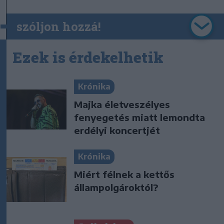
szóljon hozzá!
Ezek is érdekelhetik
Krónika
Majka életveszélyes
fenyegetés miatt lemondta
erdélyi koncertjét
Krónika
Miért félnek a kettős
állampolgároktól?