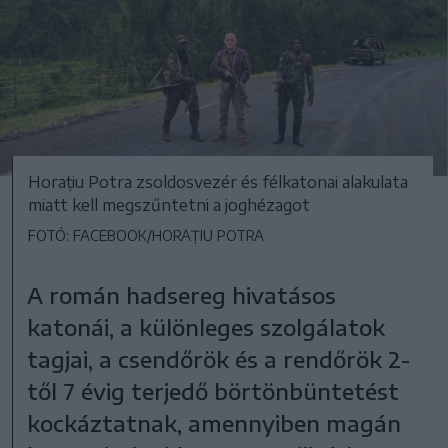
Horațiu Potra zsoldosvezér és félkatonai alakulata
miatt kell megszűntetni a joghézagot
FOTÓ: FACEBOOK/HORAȚIU POTRA
A román hadsereg hivatásos
katonái, a különleges szolgálatok
tagjai, a csendőrök és a rendőrök 2-
től 7 évig terjedő börtönbüntetést
kockáztatnak, amennyiben magán