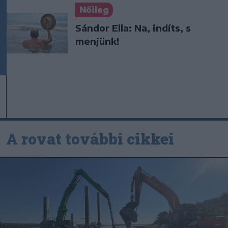
Nőileg
Sándor Ella: Na, indíts, s
menjünk!
A rovat további cikkei