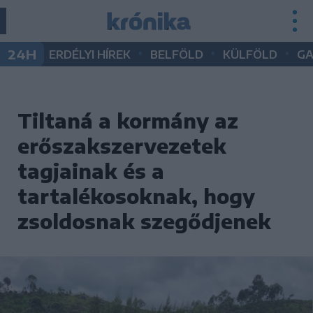
•
•
•
24H
ERDÉLYI HÍREK
BELFÖLD
KÜLFÖLD
G
Tiltaná a kormány az
erőszakszervezetek
tagjainak és a
tartalékosoknak, hogy
zsoldosnak szegődjenek