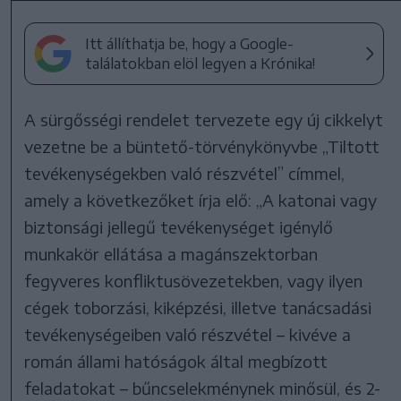
Itt állíthatja be, hogy a Google-
találatokban elöl legyen a Krónika!
A sürgősségi rendelet tervezete egy új cikkelyt
vezetne be a büntető-törvénykönyvbe „Tiltott
tevékenységekben való részvétel” címmel,
amely a következőket írja elő: „A katonai vagy
biztonsági jellegű tevékenységet igénylő
munkakör ellátása a magánszektorban
fegyveres konfliktusövezetekben, vagy ilyen
cégek toborzási, kiképzési, illetve tanácsadási
tevékenységeiben való részvétel – kivéve a
román állami hatóságok által megbízott
feladatokat – bűncselekménynek minősül, és 2-