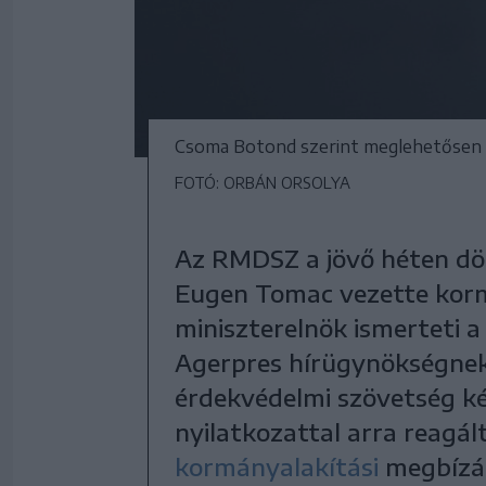
Csoma Botond szerint meglehetősen b
FOTÓ: ORBÁN ORSOLYA
Az RMDSZ a jövő héten dön
Eugen Tomac vezette kormá
miniszterelnök ismerteti a
Agerpres hírügynökségne
érdekvédelmi szövetség kép
nyilatkozattal arra reagál
kormányalakítási
megbízás