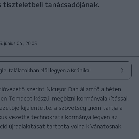
s tiszteletbeli tanácsadójának.
. június 04., 20:05
ogle-találatokban elöl legyen a Krónika!
ióvezető szerint Nicușor Dan államfő a héten
en Tomacot készül megbízni kormányalakítással.
ezetője kijelentette: a szövetség „nem tartja a
ikus vezette technokrata kormánya legyen az
ió újraalakítását tartotta volna kívánatosnak,