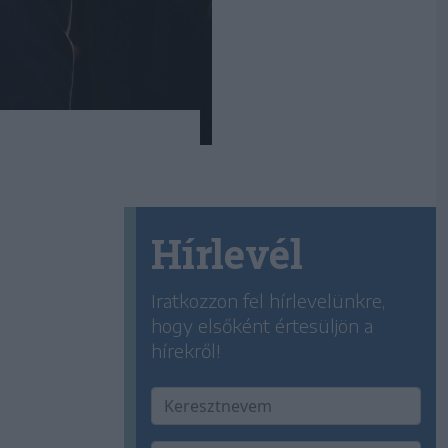
Hírlevél
Iratkozzon fel hírlevelünkre,
hogy elsőként értesüljön a
hírekről!