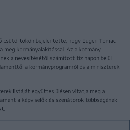
fő csütörtökön bejelentette, hogy Eugen Tomac
zta meg kormányalakítással. Az alkotmány
tnek a nevesítésétől számított tíz napon belül
arlamenttől a kormányprogramról és a miniszterek
rek listáját együttes ülésen vitatja meg a
rlament a képviselők és szenátorok többségének
yt.