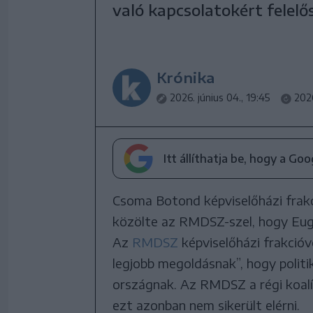
való kapcsolatokért felelő
Krónika
2026. június 04., 19:45
2026
Itt állíthatja be, hogy a Go
Csoma Botond képviselőházi frakc
közölte az RMDSZ-szel, hogy Eug
Az
RMDSZ
képviselőházi frakcióv
legjobb megoldásnak”, hogy polit
országnak. Az RMDSZ a régi koalíc
ezt azonban nem sikerült elérni.