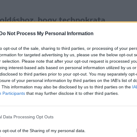
goldáshoz, hogy technokrata
et Eugen Tomac vezet, egy
Do Not Process My Personal Information
ártja nem jutott be a
sen bizarr” – fogalmazott
to opt-out of the sale, sharing to third parties, or processing of your per
formation for targeted advertising by us, please use the below opt-out s
r selection. Please note that after your opt-out request is processed y
eing interest-based ads based on personal information utilized by us or
y az RMDSZ országos vezető testülete, a
disclosed to third parties prior to your opt-out. You may separately opt-
losure of your personal information by third parties on the IAB’s list of
 pénteki ülésén megvitatják a témát, arról
. This information may also be disclosed by us to third parties on the
IA
parlamentben az új kabinetet vagy sem, csak jövő
Participants
that may further disclose it to other third parties.
Tomac-kal, hogy kiderüljön, milyen tervei vannak
l Data Processing Opt Outs
o opt-out of the Sharing of my personal data.