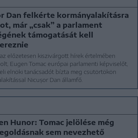
r Dan felkérte kormányalakításra
t, már „csak” a parlament
égének támogatását kell
ereznie
az előzetesen kiszivárgott hírek értelmében
olt, Eugen Tomac európai parlamenti képviselőt,
beli elnöki tanácsadót bízta meg csütörtökön
akítással Nicușor Dan államfő.
en Hunor: Tomac jelölése még
egoldásnak sem nevezhető