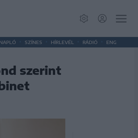
•
•
•
•
 NAPLÓ
SZÍNES
HÍRLEVÉL
RÁDIÓ
ENG
nd szerint
binet