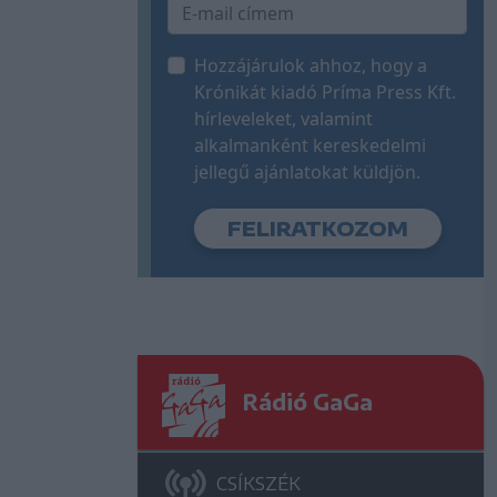
Hozzájárulok ahhoz, hogy a
Krónikát kiadó Príma Press Kft.
hírleveleket, valamint
alkalmanként kereskedelmi
jellegű ajánlatokat küldjön.
Rádió GaGa
CSÍKSZÉK