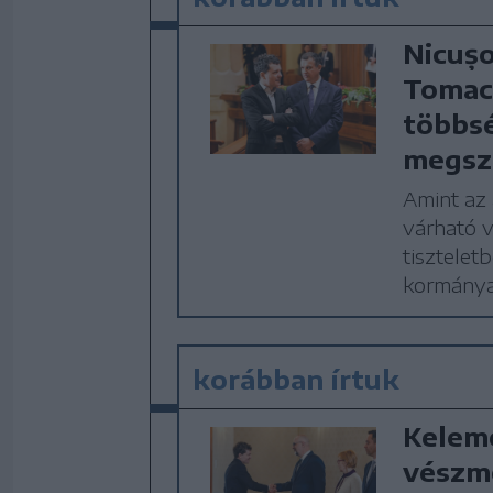
Nicușo
Tomaco
többs
megsz
Amint az 
várható v
tisztelet
kormányal
korábban írtuk
Kelem
vészm