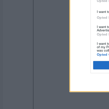
Opted 
I want t
Opted 
I want 
Advertis
Opted 
I want t
of my P
was col
Opted 