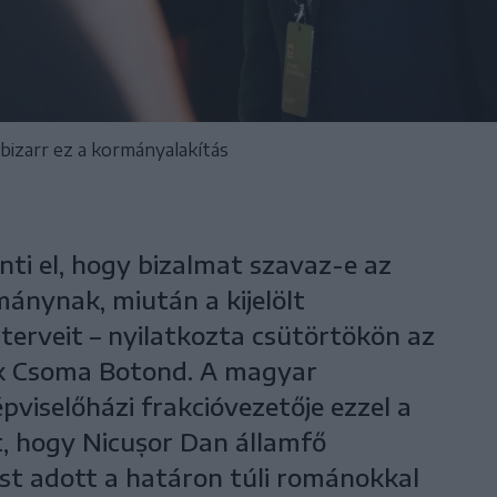
izarr ez a kormányalakítás
ti el, hogy bizalmat szavaz-e az
nynak, miután a kijelölt
 terveit – nyilatkozta csütörtökön az
k Csoma Botond. A magyar
viselőházi frakcióvezetője ezzel a
t, hogy Nicușor Dan államfő
t adott a határon túli románokkal