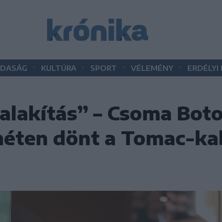
•
•
•
•
DASÁG
KULTÚRA
SPORT
VÉLEMÉNY
ERDÉLYI
alakítás” – Csoma Boto
héten dönt a Tomac-ka