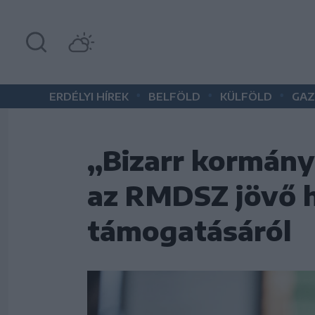
•
•
•
ERDÉLYI HÍREK
BELFÖLD
KÜLFÖLD
GAZ
„Bizarr kormány
az RMDSZ jövő 
támogatásáról