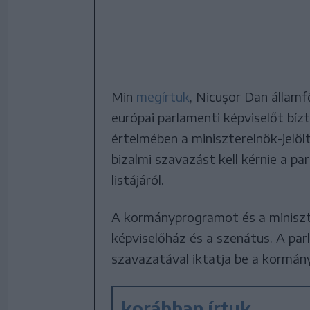
Min
megírtuk
, Nicușor Dan állam
európai parlamenti képviselőt bí
értelmében a miniszterelnök-jelöl
bizalmi szavazást kell kérnie a p
listájáról.
A kormányprogramot és a miniszte
képviselőház és a szenátus. A pa
szavazatával iktatja be a kormán
korábban írtuk