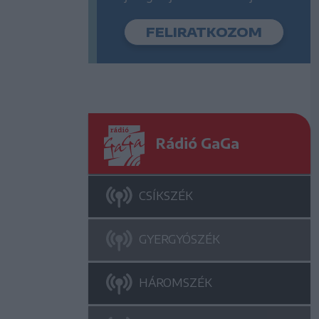
Rádió GaGa
CSÍKSZÉK
GYERGYÓSZÉK
HÁROMSZÉK