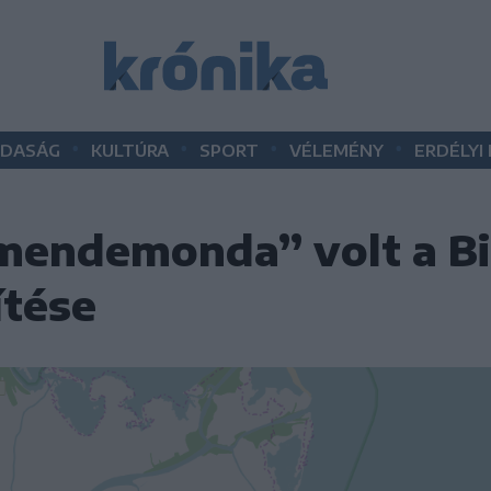
•
•
•
•
DASÁG
KULTÚRA
SPORT
VÉLEMÉNY
ERDÉLYI
„mendemonda” volt a Bi
ítése