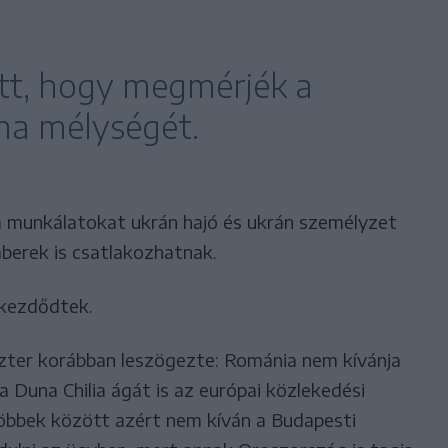
ett, hogy megmérjék a
rna mélységét.
a munkálatokat ukrán hajó és ukrán személyzet
erek is csatlakozhatnak.
 kezdődtek.
szter korábban leszögezte: Románia nem kívánja
a Duna Chilia ágát is az európai közlekedési
többek között azért nem kíván a Budapesti