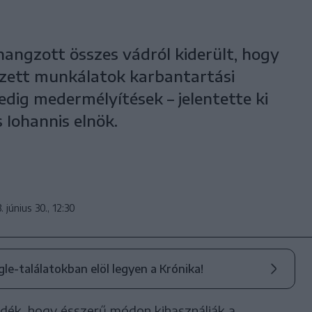
hangzott összes vádról kiderült, hogy
gzett munkálatok karbantartási
dig medermélyítések – jelentette ki
Iohannis elnök.
 június 30., 12:30
ogle-találatokban elöl legyen a Krónika!
ndék, hogy ésszerű módon kihasználják a