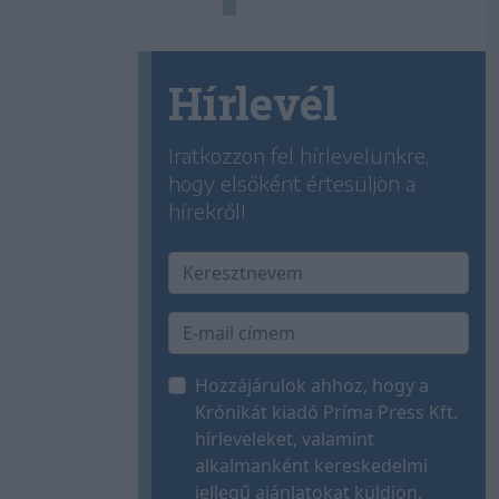
Hírlevél
Iratkozzon fel hírlevelünkre,
hogy elsőként értesüljön a
hírekről!
Hozzájárulok ahhoz, hogy a
Krónikát kiadó Príma Press Kft.
hírleveleket, valamint
alkalmanként kereskedelmi
jellegű ajánlatokat küldjön.