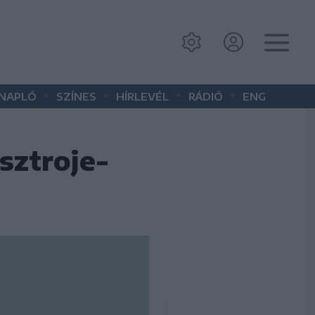
•
•
•
•
 NAPLÓ
SZÍNES
HÍRLEVÉL
RÁDIÓ
ENG
sztroje-