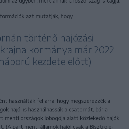
ulni az ügyben, mert annak Oroszország is tagja.
információk azt mutatják, hogy
ornán történő hajózási
krajna kormánya már 2022
háború kezdete előtt)
ként használták fel arra, hogy megszerezzék a
ok hajói is használhassák a csatornát, bár a
rt menti országok lobogója alatt közlekedő hajók
. (A part menti államok hajói csak a Bisztroje-