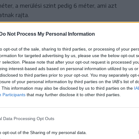
éter, a merülési szint pedig 6 méter, ami azt
atnak rajta.
Do Not Process My Personal Information
lja az elmúlt években
szap eltávolítása volt,
to opt-out of the sale, sharing to third parties, or processing of your per
formation for targeted advertising by us, please use the below opt-out s
r selection. Please note that after your opt-out request is processed y
eing interest-based ads based on personal information utilized by us or
disclosed to third parties prior to your opt-out. You may separately opt-
lyet közel húsz évvel ezelőtt, a Románia és
losure of your personal information by third parties on the IAB’s list of
. This information may also be disclosed by us to third parties on the
IA
ettek referenciaként.
Participants
that may further disclose it to other third parties.
n az év elején konlfiktus robbant ki Románia és
ndeanu román közlekedési miniszter még
l Data Processing Opt Outs
értesülései szerint Ukrajna a medermélyítés örve
o opt-out of the Sharing of my personal data.
g 7 méterre mélyítette a csatornát, ami ellentétes