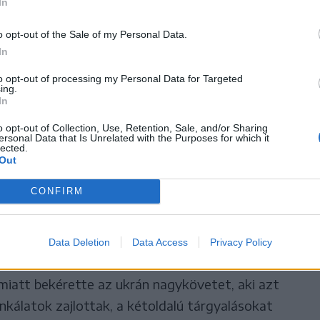
In
o opt-out of the Sale of my Personal Data.
védelmi szempontokkal magyarázza, hogy ellenzi
In
ugyanakkor a háttérben az is ott van, hogy
to opt-out of processing my Personal Data for Targeted
ing.
In
orna hajózási útvonallá
o opt-out of Collection, Use, Retention, Sale, and/or Sharing
ersonal Data that Is Unrelated with the Purposes for which it
lected.
entené a forgalmat a Duna
Out
ain, amivel az ország jelentős
CONFIRM
e el.
Data Deletion
Data Access
Privacy Policy
iatt bekérette az ukrán nagykövetet, aki azt
nkálatok zajlottak, a kétoldalú tárgyalásokat