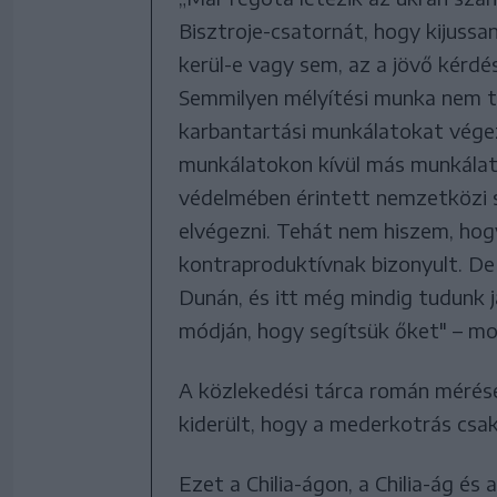
Bisztroje-csatornát, hogy kijuss
kerül-e vagy sem, az a jövő kérd
Semmilyen mélyítési munka nem t
karbantartási munkálatokat végez
munkálatokon kívül más munkálato
védelmében érintett nemzetközi s
elvégezni. Tehát nem hiszem, hogy i
kontraproduktívnak bizonyult. De
Dunán, és itt még mindig tudunk ja
módján, hogy segítsük őket" – mo
A közlekedési tárca román mérése
kiderült, hogy a mederkotrás csa
Ezet a Chilia-ágon, a Chilia-ág és