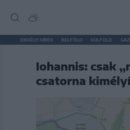
•
•
•
ERDÉLYI HÍREK
BELFÖLD
KÜLFÖLD
GAZ
Iohannis: csak 
csatorna kimély