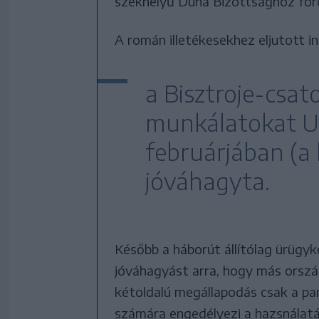
székhelyű Duna Bizottsághoz ford
A román illetékesekhez eljutott 
a Bisztroje-csat
munkálatokat U
februárjában (a 
jóváhagyta.
Később a háborút állítólag ürügy
jóváhagyást arra, hogy más ország
kétoldalú megállapodás csak a pa
számára engedélyezi a hazsnálatát