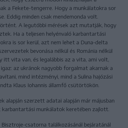
anak a Fekete-tengerre. Hogy a munkálatokra sor
ése. Eddig minden csak mendemonda volt.
örtént. A legutóbbi mérések azt mutatják, hogy
tek. Ha a teljesen helyénvaló karbantartási
kra is sor kerül, azt nem lehet a Duna-delta
zervezetek bevonása nélkül és Románia nélkül
tt vita van, és legalábbis az a vita, ami volt,
 igaz: az ukránok nagyobb forgalmat akarnak a
vítani, mind intézményi, mind a Sulina hajózási
ndta Klaus Iohannis államfő csütörtökön.
k alapján szerzett adatai alapján már májusban
k karbantartási munkálatok keretében zajlott.
 a Bisztroje-csatorna találkozásánál bejáratánál