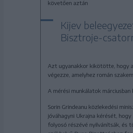
követően aztán
Kijev beleegyez
Bisztroje-csato
Azt ugyanakkor kikötötte, hogy 
végezze, amelyhez román szakemb
A mérési munkálatok márciusban
Sorin Grindeanu közlekedési mini
jóváhagyni Ukrajna kérését, hogy 
folyosó részévé nyilvánítsák, és 