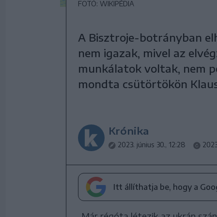
FOTÓ: WIKIPÉDIA
A Bisztroje-botrányban el
nem igazak, mivel az elvé
munkálatok voltak, nem pe
mondta csütörtökön Klaus 
Krónika
2023. június 30., 12:28
2023.
Itt állíthatja be, hogy a Go
„Már régóta létezik az ukrán szá