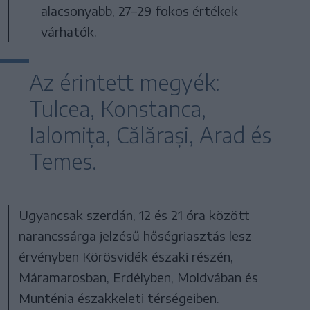
alacsonyabb, 27–29 fokos értékek
várhatók.
Az érintett megyék:
Tulcea, Konstanca,
Ialomița, Călărași, Arad és
Temes.
Ugyancsak szerdán, 12 és 21 óra között
narancssárga jelzésű hőségriasztás lesz
érvényben Körösvidék északi részén,
Máramarosban, Erdélyben, Moldvában és
Munténia északkeleti térségeiben.