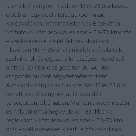
lesznek érvényben. Kedden 12 és 23 óra között
előbb a hegyvidéki térségekben, majd
Körösvidéken, Máramarosban és Erdélyben
várhatók villámlásokkal és erős – 50–70 km/órás
– széllökésekkel kísért felhőszakadások.
Elszórtan 80 km/óránál erősebb széllökések,
szélviharok és jégeső is lehetséges. Rövid idő
alatt 15–25 liter, elszigetelten 30–40 liter
csapadék hullhat négyzetméterenként.
A második sárga riasztás szerdán 12 és 23 óra
között lesz érvényben a Bánság déli
térségeiben, Olténiában, Munténia nagy részén
és helyenként a hegyvidéken. Ezekben a
régiókban villámlásokkal és erős – 50–70 km/
órás – széllökésekkel kísért felhőszakadások