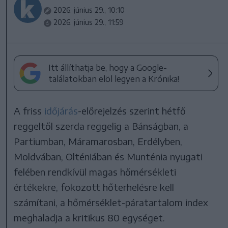
2026. június 29., 10:10
2026. június 29., 11:59
Itt állíthatja be, hogy a Google-
találatokban elöl legyen a Krónika!
A friss
időjárás
-előrejelzés szerint hétfő
reggeltől szerda reggelig a Bánságban, a
Partiumban, Máramarosban, Erdélyben,
Moldvában, Olténiában és Munténia nyugati
felében rendkívül magas hőmérsékleti
értékekre, fokozott hőterhelésre kell
számítani, a hőmérséklet-páratartalom index
meghaladja a kritikus 80 egységet.