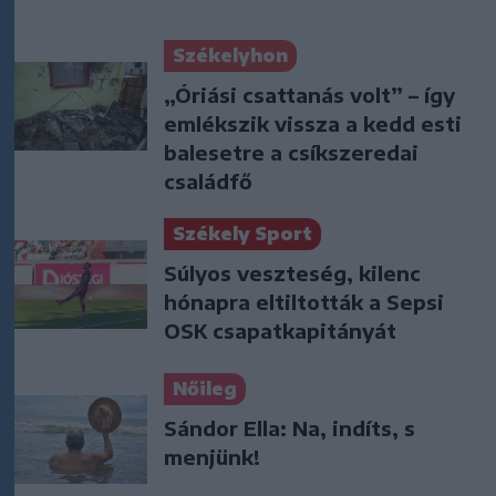
Székelyhon
„Óriási csattanás volt” – így
emlékszik vissza a kedd esti
balesetre a csíkszeredai
családfő
Székely Sport
Súlyos veszteség, kilenc
hónapra eltiltották a Sepsi
OSK csapatkapitányát
Nőileg
Sándor Ella: Na, indíts, s
menjünk!