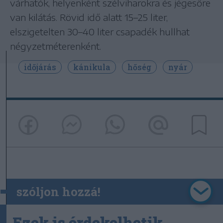
várhatók, helyenként szélviharokra és jégesőre
van kilátás. Rövid idő alatt 15–25 liter,
elszigetelten 30–40 liter csapadék hullhat
négyzetméterenként.
időjárás
kánikula
hőség
nyár
szóljon hozzá!
Ezek is érdekelhetik