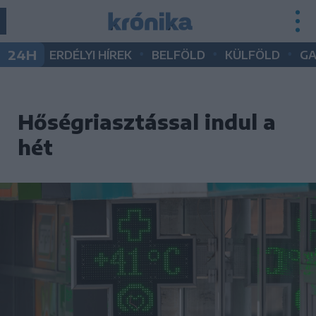
•
•
•
24H
ERDÉLYI HÍREK
BELFÖLD
KÜLFÖLD
G
Hőségriasztással indul a
hét