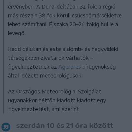
érvényben. A Duna-deltában 32 fok, a régió
más részein 38 fok körüli csúcshőmérsékletre
lehet számítani. Éjszaka 20–24 fokig hűl le a
levegő.
Kedd délután és este a domb- és hegyvidéki
térségekben zivatarok várhatók –
figyelmeztetnek az
Agerpres
hírügynökség
által idézett meteorológusok.
Az Országos Meteorológiai Szolgálat
ugyanakkor hétfőn kiadott kiadott egy
figyelmeztetést, ami szerint
szerdán 10 és 21 óra között