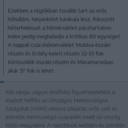
Ezekben a régiókban tovább tart az erős
hőhullám, helyenként kánikula lesz, fokozott
hőterheléssel, a hőmérséklet-páratartalom
index pedig meghaladja a kritikus 80 egységet.
A nappali csúcshőmérséklet Moldva északi
részén és Erdély keleti részén 32-33 fok,
Körösvidék északi részén és Máramarosban
akár 37 fok is lehet.
Két sárga, vagyis elsőfokú figyelmeztetést is
kiadott hétfőn az Országos Meteorológiai
Szolgálat (ANM) viharos időjárás, erős szél és
jelentős mennyiségű csapadék miatt az ország
több megyéjére. A riasztások kedden és szerdán