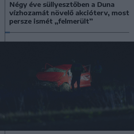
Négy éve süllyesztőben a Duna
vízhozamát növelő akcióterv, most
persze ismét „felmerült”