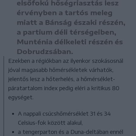
elsőfokú hőségriasztás lesz
érvényben a tartós meleg
miatt a Bánság északi részén,
a partium déli térségeiben,
Munténia délkeleti részén és
Dobrudzsában.
Ezekben a régiókban az ilyenkor szokásosnál
jóval magasabb hőmérsékletek várhatók,
jelentős lesz a hőterhelés, a hőmérséklet-
páratartalom index pedig eléri a kritikus 80
egységet.
A nappali csúcshőmérséklet 31 és 34
Celsius-fok között alakul,
a tengerparton és a Duna-deltában ennél