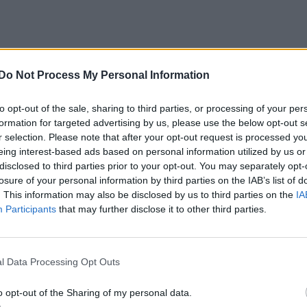
zeül a PSD Országos Politikai Bürója, és
Do Not Process My Personal Information
elnöknek a parlamenti frakciókkal és független
to opt-out of the sale, sharing to third parties, or processing of your per
éléseiről –
írta
az Agerpres.
formation for targeted advertising by us, please use the below opt-out s
r selection. Please note that after your opt-out request is processed y
eing interest-based ads based on personal information utilized by us or
an-e már független miniszterelnök-jelöltje,
disclosed to third parties prior to your opt-out. You may separately opt-
gy egyelőre semmi nincs, amit nyilvánosságra
losure of your personal information by third parties on the IAB’s list of
. This information may also be disclosed by us to third parties on the
IA
Participants
that may further disclose it to other third parties.
ntette,
l Data Processing Opt Outs
los egyeztetésekre hívja a
o opt-out of the Sharing of my personal data.