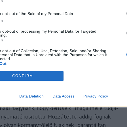
rmilyen kormányalakítási
In
állnak elő, általános kérdés
o opt-out of the Sale of my Personal Data.
In
y a javaslatuk alapján felálló
to opt-out of processing my Personal Data for Targeted
atná-e a parlament
ing.
In
o opt-out of Collection, Use, Retention, Sale, and/or Sharing
ersonal Data that Is Unrelated with the Purposes for which it
lected.
Out
apján „viszonylag kevés” olyan forgatókönyv jöhet
CONFIRM
lament többségének támogatását élvezi.
Data Deletion
Data Access
Privacy Policy
tezgetni. Nem lenne hasznos Románia számára, ha
 majd hagynánk, hogy derítse ki, maga mellé tudja-
 – nyomatékosította. Hozzátette, addig fognak
y olyan kormányfőjelölt, akinek „garantáltan”