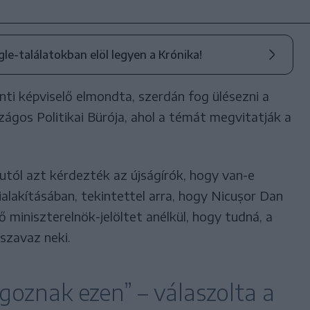
ogle-találatokban elöl legyen a Krónika!
ti képviselő elmondta, szerdán fog ülésezni a
ágos Politikai Bürója, ahol a témát megvitatják a
tól azt kérdezték az újságírók, hogy van-e
ialakításában, tekintettel arra, hogy Nicușor Dan
lő miniszterelnök-jelöltet anélkül, hogy tudná, a
szavaz neki.
goznak ezen” – válaszolta a