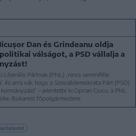
icușor Dan és Grindeanu oldja
olitikai válságot, a PSD vállalja a
nyzást!
 Liberális Pártnak (PNL) „nincs semmiféle
”, és arra vár, hogy a Szociáldemokrata Párt (PSD)
a kormányzást” – jelentette ki Ciprian Ciucu, a PNL
nöke, Bukarest főpolgármestere.
parlament