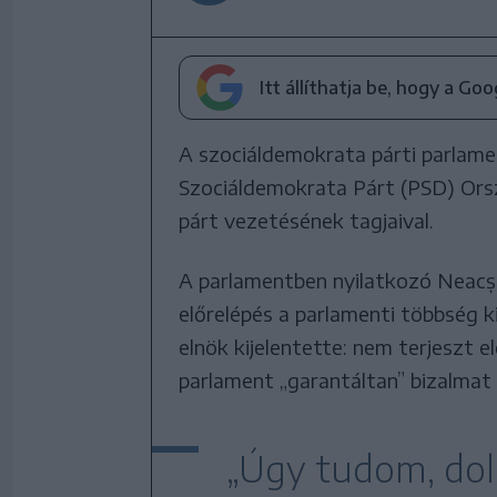
Itt állíthatja be, hogy a Go
A szociáldemokrata párti parlamen
Szociáldemokrata Párt (PSD) Orsz
párt vezetésének tagjaival.
A parlamentben nyilatkozó Neacșu
előrelépés a parlamenti többség k
elnök kijelentette: nem terjeszt e
parlament „garantáltan” bizalmat 
„Úgy tudom, dol