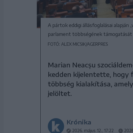
A pártok eddigi állásfoglalásai alapjá
parlament többségének támogatását 
FOTÓ: ALEX MICSIK/AGERPRES
Marian Neacșu szociáldemo
kedden kijelentette, hogy
többség kialakítása, amel
jelöltet.
Krónika
2026. május 12., 17:22
2026