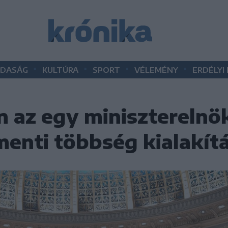
•
•
•
•
DASÁG
KULTÚRA
SPORT
VÉLEMÉNY
ERDÉLYI
 az egy miniszterelnök
enti többség kialakít