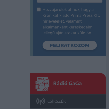
Hozzájárulok ahhoz, hogy a
Krónikát kiadó Príma Press Kft.
hírleveleket, valamint
alkalmanként kereskedelmi
jellegű ajánlatokat küldjön.
Rádió GaGa
CSÍKSZÉK