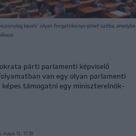
n „viszonylag kevés” olyan forgatókönyv jöhet szóba, amelyb
élvezi
krata párti parlamenti képviselő
 folyamatban van egy olyan parlamenti
y képes támogatni egy miniszterelnök-
. május 12., 17:39