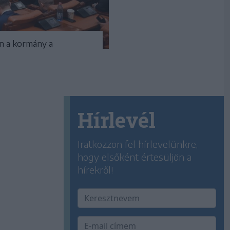
en a kormány a
Hírlevél
Iratkozzon fel hírlevelünkre,
hogy elsőként értesüljön a
hírekről!