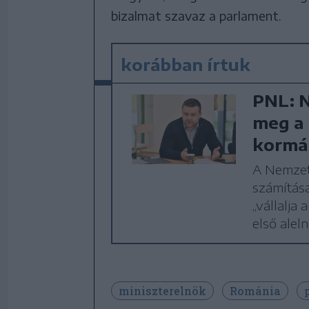
bizalmat szavaz a parlament.
korábban írtuk
PNL: N
meg a p
kormá
A Nemzeti
számítása
„vállalja 
első alel
miniszterelnök
Románia