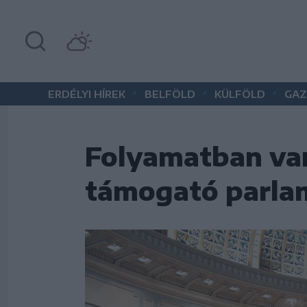
•
•
•
ERDÉLYI HÍREK
BELFÖLD
KÜLFÖLD
GAZ
Folyamatban van
támogató parlam