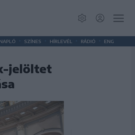
•
•
•
•
 NAPLÓ
SZÍNES
HÍRLEVÉL
RÁDIÓ
ENG
-jelöltet
ása