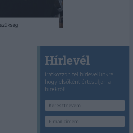
 szükség
Hírlevél
Iratkozzon fel hírlevelünkre,
hogy elsőként értesüljön a
hírekről!