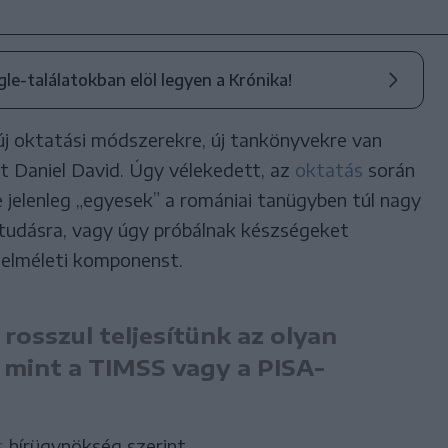
ogle-találatokban elöl legyen a Krónika!
 új oktatási módszerekre, új tankönyvekre van
t Daniel David. Úgy vélekedett, az
oktatás
során
 jelenleg „egyesek” a romániai tanügyben túl nagy
 tudásra, vagy úgy próbálnak készségeket
z elméleti komponenst.
rosszul teljesítünk az olyan
 mint a TIMSS vagy a PISA-
s
hírügynökség szerint.