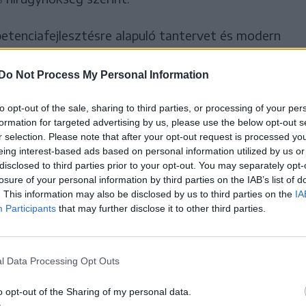
enciafejlesztésre alapuló tantervet és modern
y vélekedett,
Do Not Process My Personal Information
tásban fontos szerepet
to opt-out of the sale, sharing to third parties, or processing of your per
formation for targeted advertising by us, please use the below opt-out s
dern tankönyvek, amelyekhez
r selection. Please note that after your opt-out request is processed y
eing interest-based ads based on personal information utilized by us or
feladatok, játékok és kvízek
disclosed to third parties prior to your opt-out. You may separately opt-
losure of your personal information by third parties on the IAB’s list of
. This information may also be disclosed by us to third parties on the
IA
Participants
that may further disclose it to other third parties.
a, hogy országos szintű vizsgákon mérik fel a
l Data Processing Opt Outs
 és nyolcadikos gyerekek tudását, de a
o opt-out of the Sharing of my personal data.
nyolult felméréseket javasol, amelyek eredményei