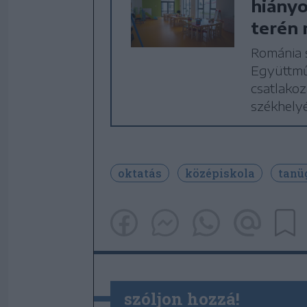
hiányo
terén
Románia 
Együttműk
csatlakoz
székhelyé
oktatás
középiskola
tanü
szóljon hozzá!