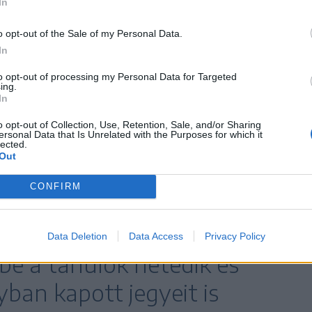
In
mekek személyre szabott neveléséhez.
o opt-out of the Sale of my Personal Data.
sok képességvizsgájával kapcsolatban az OECD a
In
összhangban megállapította, hogy ez a felmérés a
to opt-out of processing my Personal Data for Targeted
ing.
sztályos rendszerben kontraproduktív, mert csak
In
én tanuló diákok esetében három) tantárgyra
o opt-out of Collection, Use, Retention, Sale, and/or Sharing
san szűk keretek közé szorítja a gyerekek
ersonal Data that Is Unrelated with the Purposes for which it
lected.
tútját.
Out
CONFIRM
zi szervezet azt tanácsolja,
vizsgák eredményei mellett
Data Deletion
Data Access
Privacy Policy
be a tanulók hetedik és
yban kapott jegyeit is