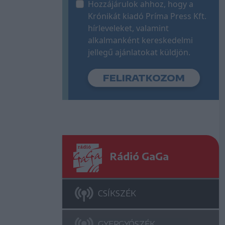
Hozzájárulok ahhoz, hogy a
Krónikát kiadó Príma Press Kft.
hírleveleket, valamint
alkalmanként kereskedelmi
jellegű ajánlatokat küldjön.
Rádió GaGa
CSÍKSZÉK
GYERGYÓSZÉK