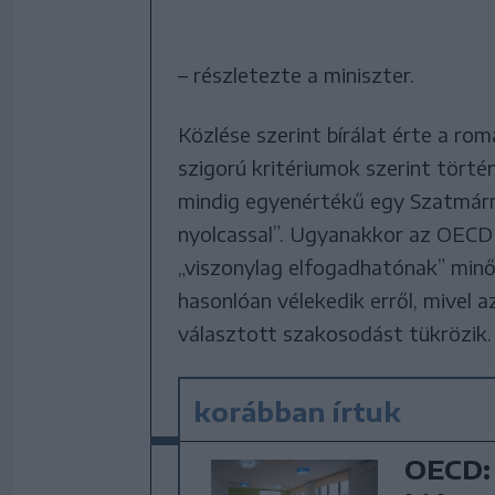
– részletezte a miniszter.
Közlése szerint bírálat érte a ro
szigorú kritériumok szerint törté
mindig egyenértékű egy Szatmárn
nyolcassal”. Ugyanakkor az OECD j
„viszonylag elfogadhatónak” minős
hasonlóan vélekedik erről, mivel 
választott szakosodást tükrözik.
korábban írtuk
OECD: 