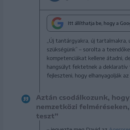
Itt állíthatja be, hogy a Go
„Új tantárgyakra, új tartalmakra,
szükségünk” – sorolta a teendőke
kompetenciákat kellene átadni, de
hangsúlyt fektetnek a deklaratív
fejleszteni, hogy elhanyagolják a
Aztán csodálkozunk, hogy 
nemzetközi felméréseken,
teszt”
– jegyezte meg David az
Agerpre