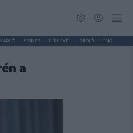
•
•
•
•
 NAPLÓ
SZÍNES
HÍRLEVÉL
RÁDIÓ
ENG
rén a