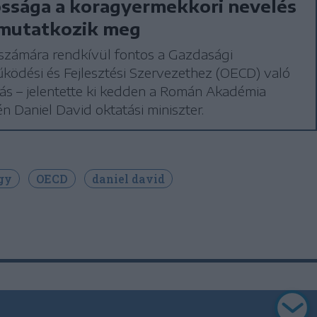
ssága a koragyermekkori nevelés
 mutatkozik meg
számára rendkívül fontos a Gazdasági
ödési és Fejlesztési Szervezethez (OECD) való
ás – jelentette ki kedden a Román Akadémia
n Daniel David oktatási miniszter.
gy
OECD
daniel david