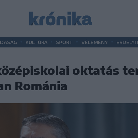
•
•
•
•
DASÁG
KULTÚRA
SPORT
VÉLEMÉNY
ERDÉLYI
középiskolai oktatás te
an Románia