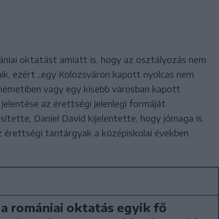
mániai oktatást amiatt is, hogy az osztályozás nem
nik, ezért „egy Kolozsváron kapott nyolcas nem
émetiben vagy egy kisebb városban kapott
elentése az érettségi jelenlegi formáját
ítette, Daniel David kijelentette, hogy jómaga is
az érettségi tantárgyak a középiskolai években
a romániai oktatás egyik fő