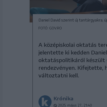
Daniel David szerint új tantárgyakra, 
FOTÓ: GOV.RO
A középiskolai oktatás te
jelentette ki kedden Danie
oktatáspolitikáról készül
rendezvényen. Kifejtette,
változtatni kell.
Krónika
2025. május 27., 21:40