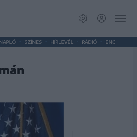
•
•
•
•
 NAPLÓ
SZÍNES
HÍRLEVÉL
RÁDIÓ
ENG
omán