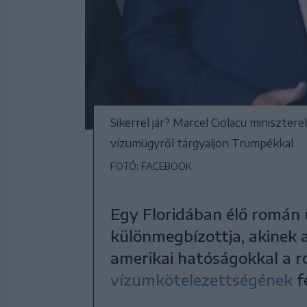
Sikerrel jár? Marcel Ciolacu miniszt
vízumügyről tárgyaljon Trumpékkal
FOTÓ: FACEBOOK
Egy Floridában élő román
különmegbízottja, akinek a
amerikai hatóságokkal a 
vízumkötelezettségének
f