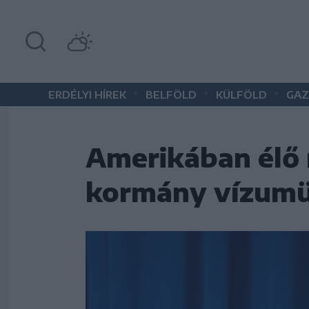
•
•
•
ERDÉLYI HÍREK
BELFÖLD
KÜLFÖLD
GAZ
Amerikában élő
kormány vízumü