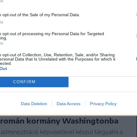
In
s azt kell tennünk, ami a legjobb” – mondta
nának.
o opt-out of the Sale of my Personal Data.
In
ogy csütörtök este fontos
to opt-out of processing my Personal Data for Targeted
ing.
In
lt a Mar-a-Lagóban, ahol
o opt-out of Collection, Use, Retention, Sale, and/or Sharing
jelen volt.
ersonal Data that Is Unrelated with the Purposes for which it
lected.
Out
CONFIRM
Data Deletion
Data Access
Privacy Policy
mentesség: különmegbízottakat
a román kormány Washingtonba
dminisztráció képviselőivel készül tárgyalni a