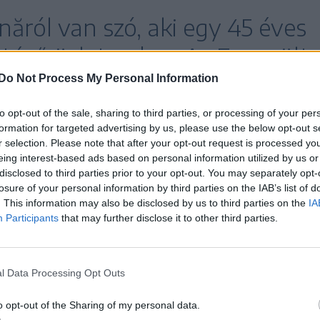
ăról van szó, aki egy 45 éves
etésű üzletember. Az Egyesült
szállítmányozási céget vezet,
Do Not Process My Personal Information
blikánus Párt Palm Beach-i
to opt-out of the sale, sharing to third parties, or processing of your per
formation for targeted advertising by us, please use the below opt-out s
ttságának, amely Trumpot
r selection. Please note that after your opt-out request is processed y
eing interest-based ads based on personal information utilized by us or
iklusa óta.
disclosed to third parties prior to your opt-out. You may separately opt-
losure of your personal information by third parties on the IAB’s list of
. This information may also be disclosed by us to third parties on the
IA
Participants
that may further disclose it to other third parties.
iniszterelnök személyesen keresett meg. Azt
 számára: a kétoldalú, gazdasági és stratégiai
l Data Processing Opt Outs
gyunk, még akkor is, ha egyesek külföldön, mások
 románok vagyunk, egy csapat vagyunk
o opt-out of the Sharing of my personal data.