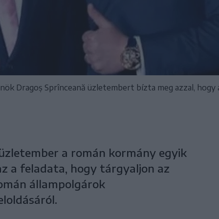
erelnök Dragoș Sprînceană üzletembert bízta meg azzal, hog
 üzletember a román kormány egyik
z a feladata, hogy tárgyaljon az
román állampolgárok
eloldásáról.