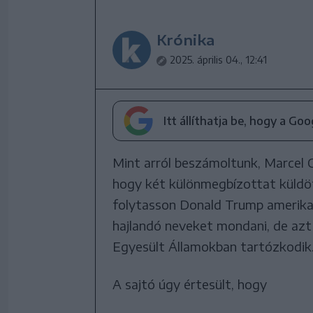
Krónika
2025. április 04., 12:41
Itt állíthatja be, hogy a Go
Mint arról beszámoltunk, Marcel C
hogy két különmegbízottat küldö
folytasson Donald Trump amerikai
hajlandó neveket mondani, de azt
Egyesült Államokban tartózkodik
A sajtó úgy értesült, hogy