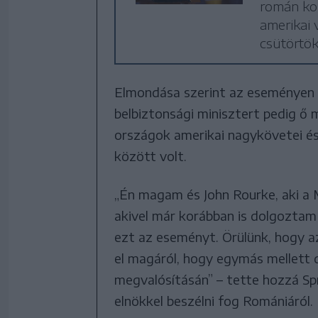
román ko
amerikai 
csütörtök
Elmondása szerint az eseményen 
belbiztonsági minisztert pedig ő 
országok amerikai nagykövetei és 
között volt.
„Én magam és John Rourke, aki a
akivel már korábban is dolgozta
ezt az eseményt. Örülünk, hogy 
el magáról, hogy egymás mellett
megvalósításán” – tette hozzá Spr
elnökkel beszélni fog Romániáról.