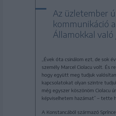
Az üzletember úg
kommunikáció a 
Államokkal való
„Évek óta csinálom ezt, de sok év
személy Marcel Ciolacu volt. És 
hogy együtt meg tudjuk valósítani
kapcsolatokat olyan szintre tudju
még egyszer köszönöm Ciolacu úrn
képviselhetem hazámat” – tette 
A Konstancából származó Sprîncea