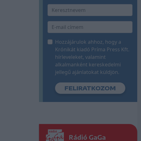
Hozzájárulok ahhoz, hogy a
Krónikát kiadó Príma Press Kft.
hírleveleket, valamint
alkalmanként kereskedelmi
jellegű ajánlatokat küldjön.
Rádió GaGa