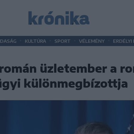
•
•
•
•
DASÁG
KULTÚRA
SPORT
VÉLEMÉNY
ERDÉLYI
 román üzletember a r
gyi különmegbízottja