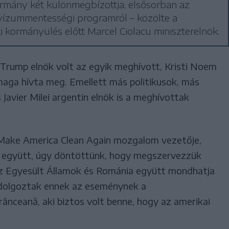
rmány két különmegbízottja, elsősorban az
vízummentességi programról – közölte a
i kormányülés előtt Marcel Ciolacu miniszterelnök.
Trump elnök volt az egyik meghívott, Kristi Noem
maga hívta meg. Emellett más politikusok, más
Javier Milei argentin elnök is a meghívottak
 Make America Clean Again mozgalom vezetője,
m együtt, úgy döntöttünk, hogy megszervezzük
az Egyesült Államok és Románia együtt mondhatja
 dolgoztak ennek az eseménynek a
ânceană, aki biztos volt benne, hogy az amerikai