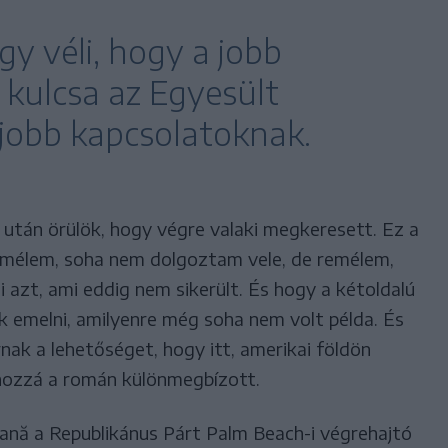
y véli, hogy a jobb
kulcsa az Egyesült
 jobb kapcsolatoknak.
 után örülök, hogy végre valaki megkeresett. Ez a
remélem, soha nem dolgoztam vele, de remélem,
 azt, ami eddig nem sikerült. És hogy a kétoldalú
k emelni, amilyenre még soha nem volt példa. És
ak a lehetőséget, hogy itt, amerikai földön
hozzá a román különmegbízott.
nă a Republikánus Párt Palm Beach-i végrehajtó