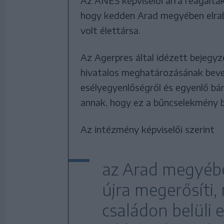
Az ANES képviselői arra reagálta
hogy kedden Arad megyében elrabo
volt élettársa.
Az Agerpres által idézett bejegy
hivatalos meghatározásának bevez
esélyegyenlőségről és egyenlő bá
annak, hogy ez a bűncselekmény 
Az intézmény képviselői szerint
az Arad megyébe
újra megerősíti,
családon belüli 