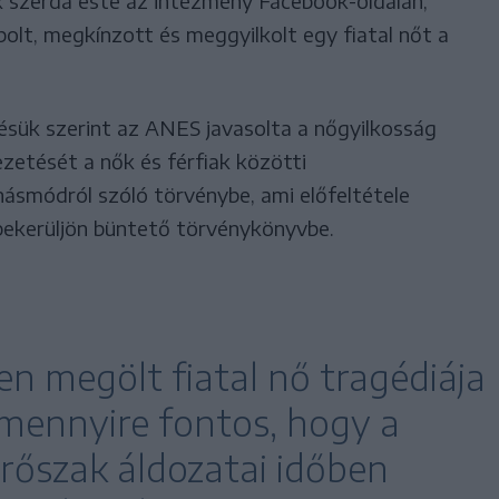
k szerda este az intézmény Facebook-oldalán,
lt, megkínzott és meggyilkolt egy fiatal nőt a
zésük szerint az ANES javasolta a nőgyilkosság
etését a nők és férfiak közötti
násmódról szóló törvénybe, ami előfeltétele
bekerüljön büntető törvénykönyvbe.
n megölt fiatal nő tragédiája
 mennyire fontos, hogy a
erőszak áldozatai időben