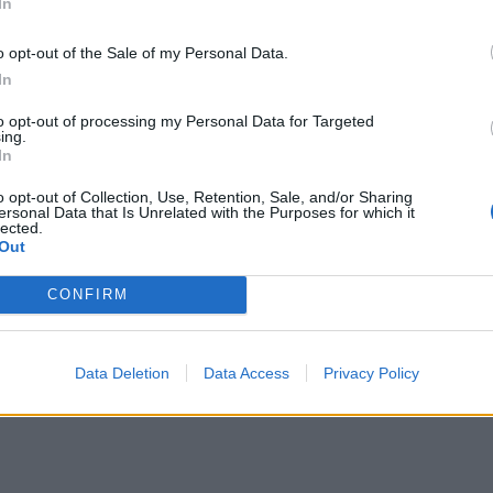
hívható 0800 500 333-as
In
nszámon.
o opt-out of the Sale of my Personal Data.
In
to opt-out of processing my Personal Data for Targeted
ing.
In
arra is, hogy az összes megyében rendelkezésre
azodó, gyakorlati támogatást nyújtó speciális
o opt-out of Collection, Use, Retention, Sale, and/or Sharing
ersonal Data that Is Unrelated with the Purposes for which it
lected.
zak, illetve sürgősségi, rehabilitációs és
Out
ben az áldozatok pszichológiai, szakmai és jogi
CONFIRM
Data Deletion
Data Access
Privacy Policy
kmény