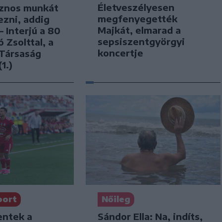
Életveszélyesen
znos munkát
megfenyegették
ezni, addig
Majkát, elmarad a
– Interjú a 80
sepsiszentgyörgyi
 Zsolttal, a
koncertje
 Társaság
1.)
port
Nőileg
ntek a
Sándor Ella: Na, indíts,