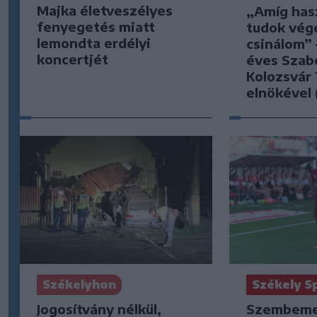
Majka életveszélyes
„Amíg has
fenyegetés miatt
tudok vég
lemondta erdélyi
csinálom” 
koncertjét
éves Szabó
Kolozsvár
elnökével (
Székelyhon
Székely S
Jogosítvány nélkül,
Szembeme