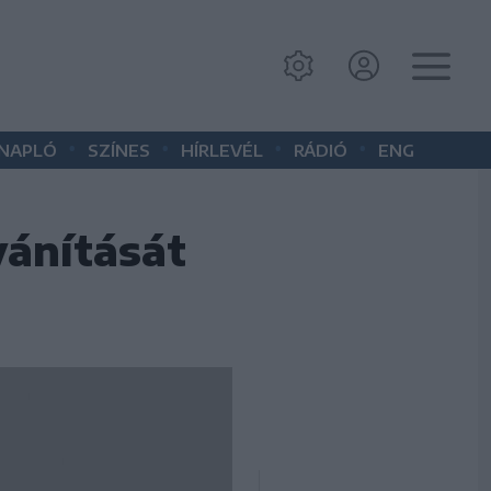
•
•
•
•
 NAPLÓ
SZÍNES
HÍRLEVÉL
RÁDIÓ
ENG
ánítását