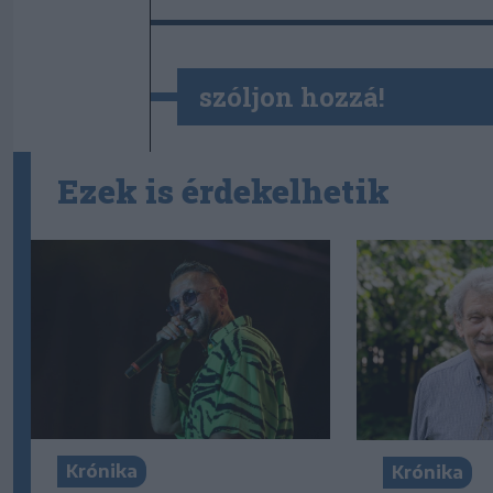
szóljon hozzá!
Ezek is érdekelhetik
Krónika
Krónika