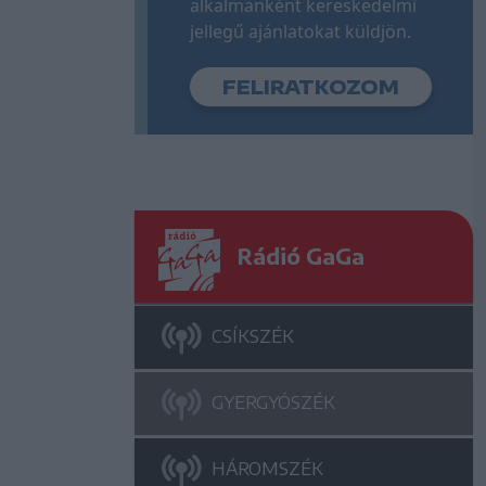
alkalmanként kereskedelmi
jellegű ajánlatokat küldjön.
Rádió GaGa
CSÍKSZÉK
GYERGYÓSZÉK
HÁROMSZÉK