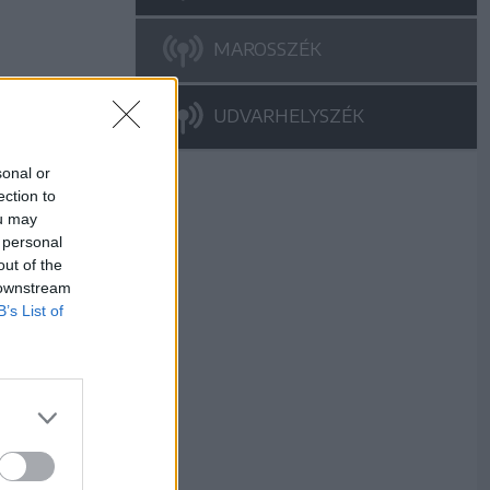
MAROSSZÉK
UDVARHELYSZÉK
sonal or
ection to
ou may
 personal
out of the
 downstream
B’s List of