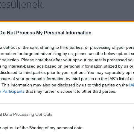
esüljenek.
távoltartási végzés, az agresszor elektronikus
Do Not Process My Personal Information
se életeket mentenek, elrettentik a zaklatókat,
to opt-out of the sale, sharing to third parties, or processing of your per
yors beavatkozását.
formation for targeted advertising by us, please use the below opt-out s
r selection. Please note that after your opt-out request is processed y
eing interest-based ads based on personal information utilized by us or
disclosed to third parties prior to your opt-out. You may separately opt-
losure of your personal information by third parties on the IAB’s list of
. This information may also be disclosed by us to third parties on the
IA
az embereket, hogy ha családon
Participants
that may further disclose it to other third parties.
 szenvednek el, vagy ismernek
segítségre van szüksége, vagy
l Data Processing Opt Outs
ilyen helyzetnek, jelezzék a
o opt-out of the Sharing of my personal data.