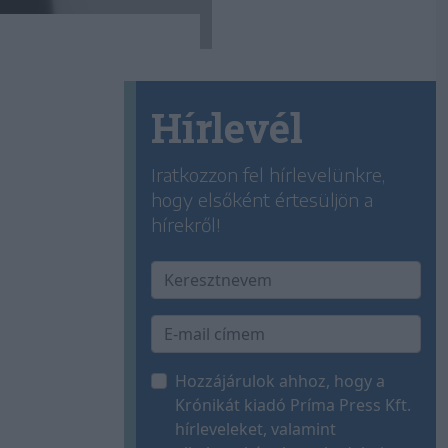
Hírlevél
Iratkozzon fel hírlevelünkre,
hogy elsőként értesüljön a
hírekről!
Hozzájárulok ahhoz, hogy a
Krónikát kiadó Príma Press Kft.
hírleveleket, valamint