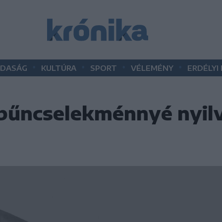
•
•
•
•
DASÁG
KULTÚRA
SPORT
VÉLEMÉNY
ERDÉLYI
bűncselekménnyé nyilv