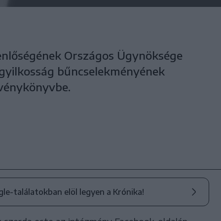
yenlőségének Országos Ügynöksége
gyilkosság bűncselekményének
rvénykönyvbe.
ogle-találatokban elöl legyen a Krónika!