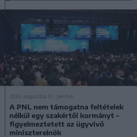
2026. augusztus 07., péntek
A PNL nem támogatna feltételek
nélkül egy szakértői kormányt –
figyelmeztetett az ügyvivő
miniszterelnök