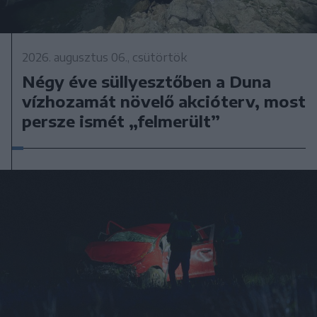
2026. augusztus 06., csütörtök
Négy éve süllyesztőben a Duna
vízhozamát növelő akcióterv, most
persze ismét „felmerült”