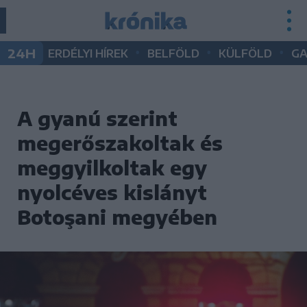
•
•
•
24H
ERDÉLYI HÍREK
BELFÖLD
KÜLFÖLD
G
A gyanú szerint
megerőszakoltak és
meggyilkoltak egy
nyolcéves kislányt
Botoşani megyében