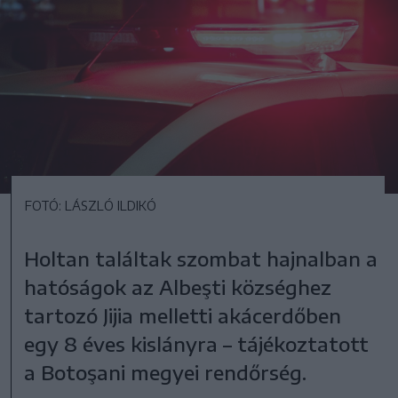
FOTÓ: LÁSZLÓ ILDIKÓ
Holtan találtak szombat hajnalban a
hatóságok az Albeşti községhez
tartozó Jijia melletti akácerdőben
egy 8 éves kislányra – tájékoztatott
a Botoşani megyei rendőrség.