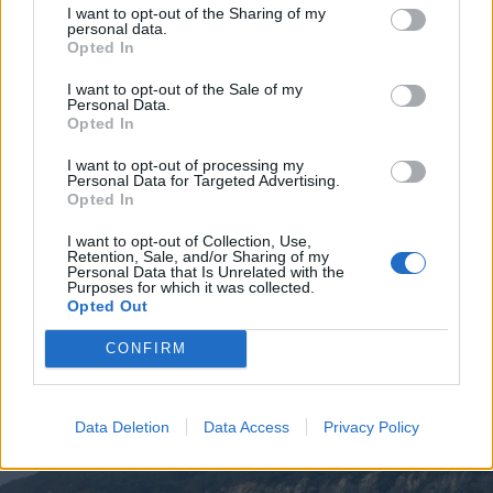
I want to opt-out of the Sharing of my
personal data.
Opted In
I want to opt-out of the Sale of my
Personal Data.
Opted In
I want to opt-out of processing my
2026. augusztus 07., péntek
Personal Data for Targeted Advertising.
Opted In
Lekapcsolhatják a hálózatról a
nagyfogyasztókat energiahiány
I want to opt-out of Collection, Use,
Retention, Sale, and/or Sharing of my
esetén
Personal Data that Is Unrelated with the
Purposes for which it was collected.
Opted Out
CONFIRM
Data Deletion
Data Access
Privacy Policy