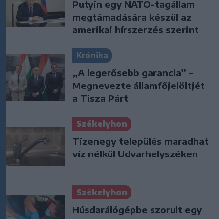
Putyin egy NATO-tagállam
megtámadására készül az
amerikai hírszerzés szerint
Krónika
„A legerősebb garancia” –
Megnevezte államfőjelöltjét
a Tisza Párt
Székelyhon
Tizenegy település maradhat
víz nélkül Udvarhelyszéken
Székelyhon
Húsdarálógépbe szorult egy