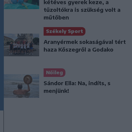
kétéves gyerek keze, a
tűzoltókra is szükség volt a
műtőben
Székely Sport
Aranyérmek sokaságával tért
haza Kőszegről a Godako
Nőileg
Sándor Ella: Na, indíts, s
menjünk!