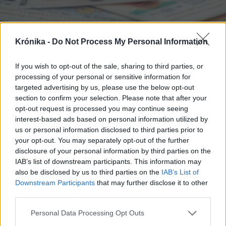
Krónika -
Do Not Process My Personal Information
If you wish to opt-out of the sale, sharing to third parties, or
2026. augusztus 07., péntek
processing of your personal or sensitive information for
Meddig használható még a régi
targeted advertising by us, please use the below opt-out
section to confirm your selection. Please note that after your
személyi?
opt-out request is processed you may continue seeing
interest-based ads based on personal information utilized by
us or personal information disclosed to third parties prior to
your opt-out. You may separately opt-out of the further
disclosure of your personal information by third parties on the
IAB’s list of downstream participants. This information may
also be disclosed by us to third parties on the
IAB’s List of
Downstream Participants
that may further disclose it to other
third parties.
Personal Data Processing Opt Outs