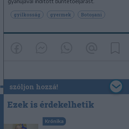
gyanújával indított büntetőeljárást.
gyilkosság
gyermek
Botoșani
szóljon hozzá!
Ezek is érdekelhetik
Krónika