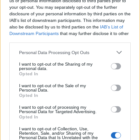
us or personal information disclosed to third parties prior to
your opt-out. You may separately opt-out of the further
disclosure of your personal information by third parties on the
IAB’s list of downstream participants. This information may
Székelyhon
also be disclosed by us to third parties on the
IAB’s List of
„Óriási csattanás volt” – így
Downstream Participants
that may further disclose it to other
emlékszik vissza a kedd esti
third parties.
balesetre a csíkszeredai
Personal Data Processing Opt Outs
családfő
I want to opt-out of the Sharing of my
personal data.
Székely Sport
Opted In
Súlyos veszteség, kilenc
I want to opt-out of the Sale of my
Personal Data.
hónapra eltiltották a Sepsi
Opted In
OSK csapatkapitányát
I want to opt-out of processing my
Personal Data for Targeted Advertising.
Nőileg
Opted In
Sándor Ella: Na, indíts, s
I want to opt-out of Collection, Use,
Retention, Sale, and/or Sharing of my
menjünk!
Personal Data that Is Unrelated with the