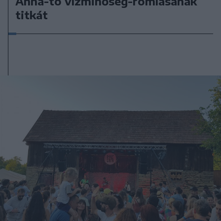
Anna-tó vízminőség-romlásának
titkát