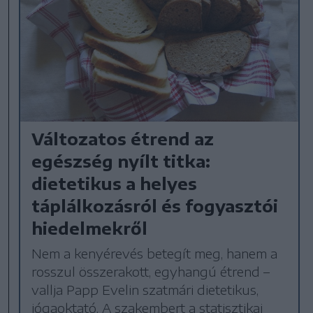
Változatos étrend az
egészség nyílt titka:
dietetikus a helyes
táplálkozásról és fogyasztói
hiedelmekről
Nem a kenyérevés betegít meg, hanem a
rosszul összerakott, egyhangú étrend –
vallja Papp Evelin szatmári dietetikus,
jógaoktató. A szakembert a statisztikai