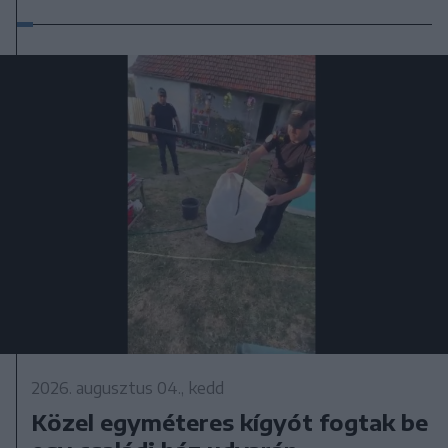
2026. augusztus 04., kedd
Közel egyméteres kígyót fogtak be