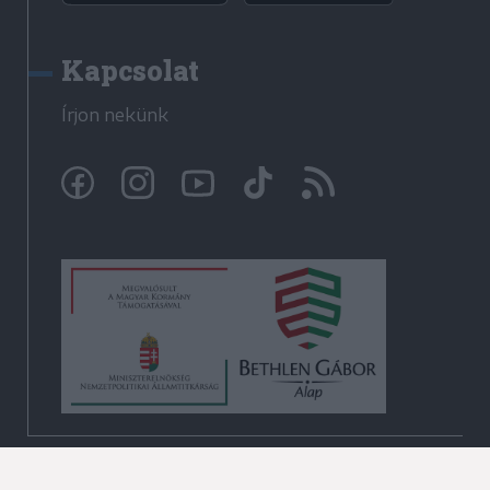
Kapcsolat
Írjon nekünk
© Krónika.ro 2009-2026