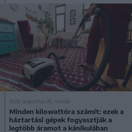
2026. augusztus 05., szerda
Minden kilowattóra számít: ezek a
háztartási gépek fogyasztják a
legtöbb áramot a kánikulában