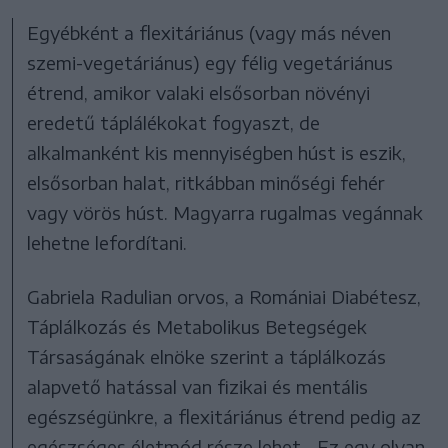
Egyébként a flexitáriánus (vagy más néven
szemi-vegetáriánus) egy félig vegetáriánus
étrend, amikor valaki elsősorban növényi
eredetű táplálékokat fogyaszt, de
alkalmanként kis mennyiségben húst is eszik,
elsősorban halat, ritkábban minőségi fehér
vagy vörös húst. Magyarra rugalmas vegánnak
lehetne lefordítani.
Gabriela Radulian orvos, a Romániai Diabétesz,
Táplálkozás és Metabolikus Betegségek
Társaságának elnöke szerint a táplálkozás
alapvető hatással van fizikai és mentális
egészségünkre, a flexitáriánus étrend pedig az
egészséges életmód része lehet. „Ez egy olyan