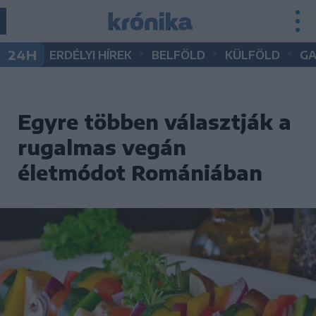
•
•
•
24H
ERDÉLYI HÍREK
BELFÖLD
KÜLFÖLD
G
Egyre többen választják a
rugalmas vegán
életmódot Romániában