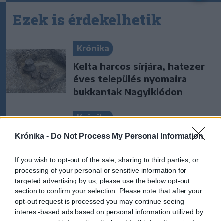
Ezek is érdekelhetik
Krónika
Kelta harcos sírjára, hatezer
éves település nyomaira
bukkantak Nagyiklódon
Krónika
Meddig használható még a
Krónika -
Do Not Process My Personal Information
régi személyi?
If you wish to opt-out of the sale, sharing to third parties, or
processing of your personal or sensitive information for
targeted advertising by us, please use the below opt-out
Székelyhon
section to confirm your selection. Please note that after your
opt-out request is processed you may continue seeing
Hetek óta először csökkent
interest-based ads based on personal information utilized by
az üzemanyagok ára