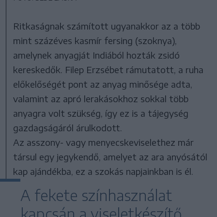
Ritkaságnak számított ugyanakkor az a több
mint százéves kasmír fersing (szoknya),
amelynek anyagját Indiából hozták zsidó
kereskedők. Filep Erzsébet rámutatott, a ruha
előkelőségét pont az anyag minősége adta,
valamint az apró lerakásokhoz sokkal több
anyagra volt szükség, így ez is a tájegység
gazdagságáról árulkodott.
Az asszony- vagy menyecskeviselethez már
társul egy jegykendő, amelyet az ara anyósától
kap ajándékba, ez a szokás napjainkban is él.
A fekete színhasználat
kapcsán a viseletkészítő