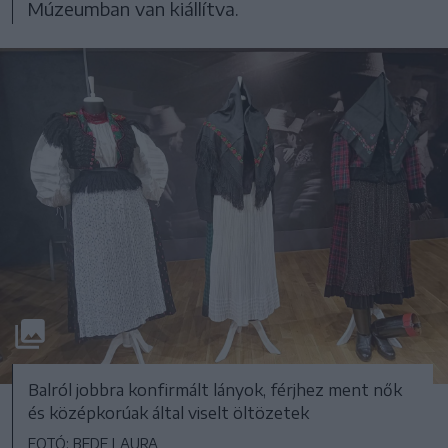
Múzeumban van kiállítva.
Balról jobbra konfirmált lányok, férjhez ment nők
és középkorúak által viselt öltözetek
FOTÓ: BEDE LAURA