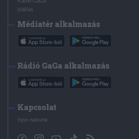
Rádió GaGa
Jóállás
Médiatér alkalmazás
Rádió GaGa alkalmazás
Kapcsolat
Írjon nekünk