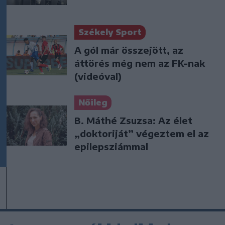
Székely Sport
A gól már összejött, az
áttörés még nem az FK-nak
(videóval)
Nőileg
B. Máthé Zsuzsa: Az élet
„doktoriját” végeztem el az
epilepsziámmal