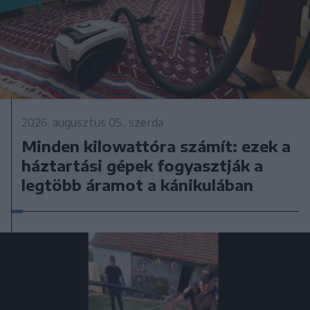
2026. augusztus 05., szerda
Minden kilowattóra számít: ezek a
háztartási gépek fogyasztják a
legtöbb áramot a kánikulában