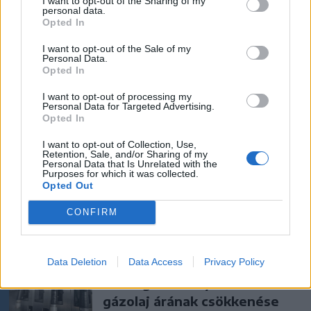
I want to opt-out of the Sharing of my
personal data.
amerikai hírszerzés szerint
Opted In
Krónika
I want to opt-out of the Sale of my
Personal Data.
Opted In
„A legerősebb garancia” –
Megnevezte államfőjelöltjét
I want to opt-out of processing my
Personal Data for Targeted Advertising.
a Tisza Párt
Opted In
I want to opt-out of Collection, Use,
Székelyhon
Retention, Sale, and/or Sharing of my
Personal Data that Is Unrelated with the
Vaddisznó szaladt le a
Purposes for which it was collected.
Opted Out
budapesti metróba, felszállt
az egyik kocsira, majd
CONFIRM
kilőtték – videóval
Székelyhon
Data Deletion
Data Access
Privacy Policy
Hétvégén is folytatódik a
gázolaj árának csökkenése