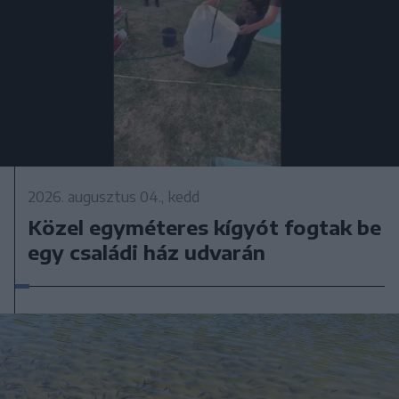
2026. augusztus 04., kedd
Közel egyméteres kígyót fogtak be
egy családi ház udvarán