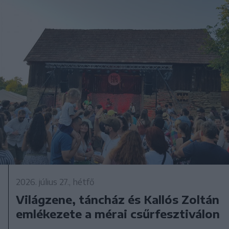
2026. július 27., hétfő
Világzene, táncház és Kallós Zoltán
emlékezete a mérai csűrfesztiválon