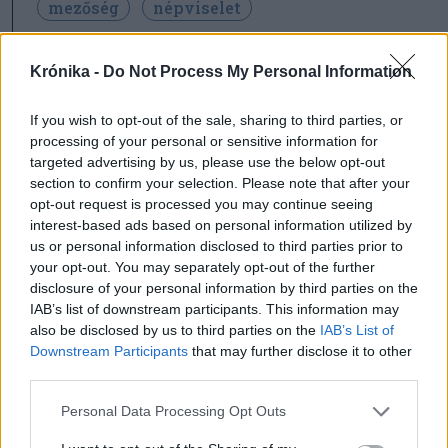
mezőség
népviselet
Krónika -
Do Not Process My Personal Information
If you wish to opt-out of the sale, sharing to third parties, or
processing of your personal or sensitive information for
targeted advertising by us, please use the below opt-out
section to confirm your selection. Please note that after your
opt-out request is processed you may continue seeing
interest-based ads based on personal information utilized by
us or personal information disclosed to third parties prior to
szóljon hozzá!
your opt-out. You may separately opt-out of the further
disclosure of your personal information by third parties on the
IAB’s list of downstream participants. This information may
Ezek is érdekelhetik
also be disclosed by us to third parties on the
IAB’s List of
Downstream Participants
that may further disclose it to other
third parties.
Krónika
Putyin egy NATO-tagállam
Personal Data Processing Opt Outs
megtámadására készül az