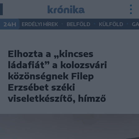
•
•
•
24H
ERDÉLYI HÍREK
BELFÖLD
KÜLFÖLD
G
Elhozta a „kincses
ládafiát” a kolozsvári
közönségnek Filep
Erzsébet széki
viseletkészítő, hímző