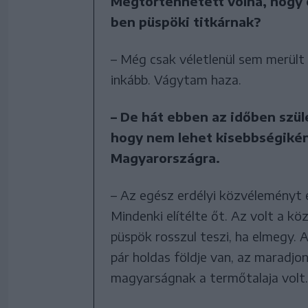
Megtörténhetett volna, hogy ot
ben püspöki titkárnak?
– Még csak véletlenül sem merült 
inkább. Vágytam haza.
– De hát ebben az időben szül
hogy nem lehet kisebbségiként
Magyarországra.
– Az egész erdélyi közvéleményt 
Mindenki elítélte őt. Az volt a kö
püspök rosszul teszi, ha elmegy. 
pár holdas földje van, az maradjon,
magyarságnak a termőtalaja volt.