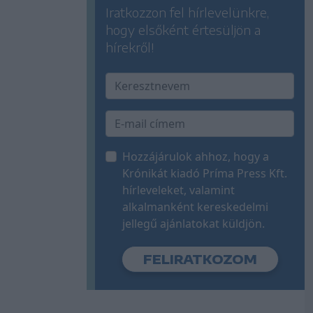
Iratkozzon fel hírlevelünkre,
hogy elsőként értesüljön a
hírekről!
Hozzájárulok ahhoz, hogy a
Krónikát kiadó Príma Press Kft.
hírleveleket, valamint
alkalmanként kereskedelmi
jellegű ajánlatokat küldjön.