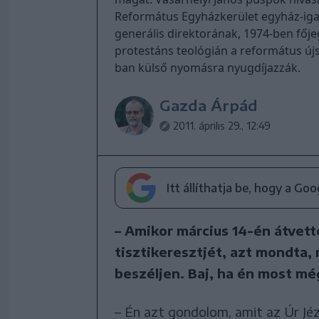
Református Egyházkerület egyház-igaz
generális direktorának, 1974-ben fője
protestáns teológián a református újs
ban külső nyomásra nyugdíjazzák.
Gazda Árpád
2011. április 29., 12:49
Itt állíthatja be, hogy a Go
– Amikor március 14-én átvet
tisztikeresztjét, azt mondta,
beszéljen. Baj, ha én most m
– Én azt gondolom, amit az Úr Jé