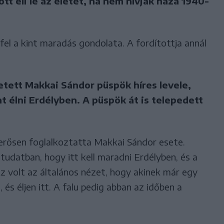
t éli le az életét, ha nem hívják haza 1940-
fel a kint maradás gondolata. A fordítottja annál
etett Makkai Sándor püspök híres levele,
 élni Erdélyben. A püspök át is telepedett
erősen foglalkoztatta Makkai Sándor esete.
ztudatban, hogy itt kell maradni Erdélyben, és a
Az volt az általános nézet, hogy akinek már egy
 és éljen itt. A falu pedig abban az időben a