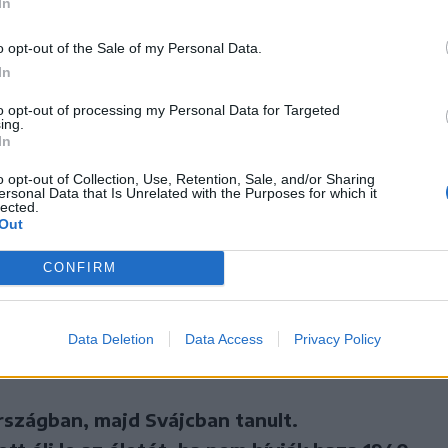
In
 tanul?
o opt-out of the Sale of my Personal Data.
rám az, ahogy édesapám a lelkipásztorságot
In
a, de ő 40 éven át Málnáson szolgált. Azt
to opt-out of processing my Personal Data for Targeted
t maradt. Olyan közösségi élet alakult akkor ki a
ing.
In
ég Kolozsváron sem látom. Az emberek gyakran
o opt-out of Collection, Use, Retention, Sale, and/or Sharing
n élünk. Az egyháznak pedig rendkívül fontos
ersonal Data that Is Unrelated with the Purposes for which it
lected.
ásában. A magyarság és az egyház élete valahogy
Out
y mondta nekem: „nézz ide, fiam, én minden
CONFIRM
, de nehogy azt hidd, hogy olyan fene hívő
 református egyház nélkül Erdélyben nincs
, hogy nekünk a népet kell szolgálnunk, és a
Data Deletion
Data Access
Privacy Policy
jobban szolgálni.
szágban, majd Svájcban tanult.