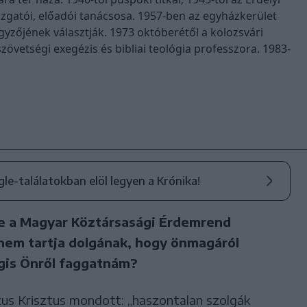
gatói, előadói tanácsosa. 1957-ben az egyházkerület
gyzőjének választják. 1973 októberétől a kolozsvári
zövetségi exegézis és bibliai teológia professzora. 1983-
ogle-találatokban elöl legyen a Krónika!
te a Magyar Köztársasági Érdemrend
 nem tartja dolgának, hogy önmagáról
égis Önről faggatnám?
zus Krisztus mondott: „haszontalan szolgák