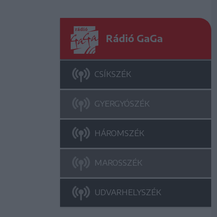
Rádió GaGa
CSÍKSZÉK
GYERGYÓSZÉK
HÁROMSZÉK
MAROSSZÉK
UDVARHELYSZÉK