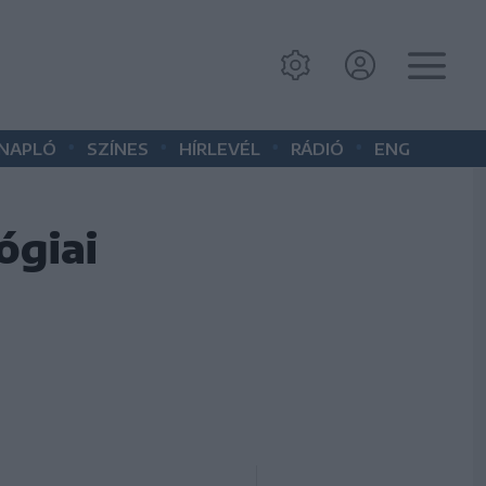
•
•
•
•
 NAPLÓ
SZÍNES
HÍRLEVÉL
RÁDIÓ
ENG
ógiai