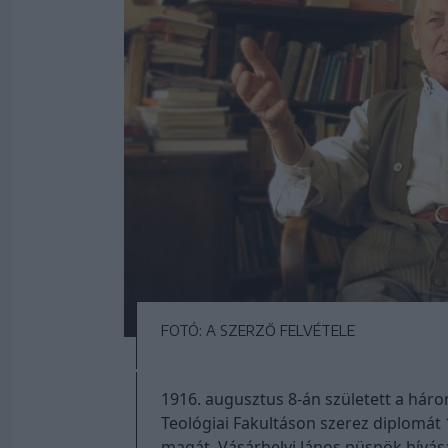
FOTÓ: A SZERZŐ FELVÉTELE
1916. augusztus 8-án született a hár
Teológiai Fakultáson szerez diplomá
magát. Vásárhelyi János püspök hívásár