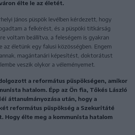
áron élte le az életét.
helyi János püspök levélben kérdezett, hogy
fogadtam a felkérést, és a püspöki titkárság
etre voltam beállítva, a feleségem is gyakran
e az életünk egy falusi közösségben. Engem
nnak, magántanári képesítést, doktorátust
yelembe veszik olykor a véleményemet.
dolgozott a református püspökségen, amikor
munista hatalom. Épp az Ön fia, Tőkés László
iéi áttanulmányozása után, hogy a
két református püspökség a Szekuritáté
. Hogy élte meg a kommunista hatalom