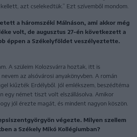
kellett, azt cselekedtük.” Ezt szívemből mondom.
letett a háromszéki Málnáson, ami akkor még
éke volt, de augusztus 27-én következett a
bb éppen a Székelyföldet veszélyeztette.
m. A szüleim Kolozsvárra hoztak, itt is
a nevem az alsóvárosi anyakönyvben. A román
gel kiűzték Erdélyből. Jól emlékszem, beszédtéma
n egy német tiszt volt elszállásolva. Amikor
 hogy jól érezte magát, és mindent nagyon köszön.
Sepsiszentgyörgyön végezte. Milyen szellem
ekben a Székely Mikó Kollégiumban?