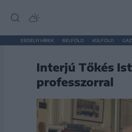
•
•
•
ERDÉLYI HÍREK
BELFÖLD
KÜLFÖLD
GAZ
Interjú Tőkés Is
professzorral