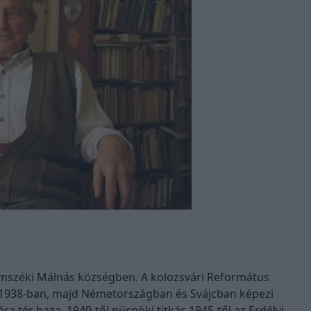
omszéki Málnás községben. A kolozsvári Református
t 1938-ban, majd Németországban és Svájcban képezi
a tér haza. 1940-től püspöki titkár, 1945-től az Erdélyi