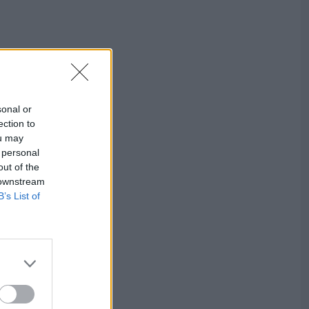
sonal or
ection to
ou may
 personal
out of the
 downstream
B’s List of