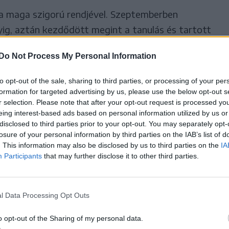
a maga szigorú rendjével. Szeptemberben
yig, aztán kezdődött megint a tanulás és tartott
em is találkoztunk. Olyan közösségi tudat alakult
Do Not Process My Personal Information
b sem az egyetemi évek alatt, sem a külföldi
tam. A háromszékiségnek is volt valami különös
to opt-out of the sale, sharing to third parties, or processing of your per
árainkat tiszteltük, szerettük.
formation for targeted advertising by us, please use the below opt-out s
r selection. Please note that after your opt-out request is processed y
eing interest-based ads based on personal information utilized by us or
n adminisztráció korában történt.
disclosed to third parties prior to your opt-out. You may separately opt-
losure of your personal information by third parties on the IAB’s list of
eformátus Székely Mikó Kollégium nyilvánossági jog
. This information may also be disclosed by us to third parties on the
IA
Participants
that may further disclose it to other third parties.
hatott diplomát, az érettségire Brassóba kellett
nárok előtt románul kellett vizsgáznunk. Nem
azt sem tudtuk, hogy mit kérdeznek. De sikerült.
l Data Processing Opt Outs
 Természetes volt, hogy folytatja a
o opt-out of the Sharing of my personal data.