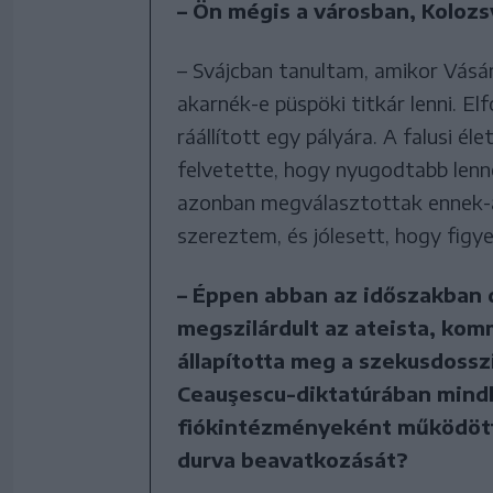
– Ön mégis a városban, Kolozsv
– Svájcban tanultam, amikor Vásár
akarnék-e püspöki titkár lenni. El
ráállított egy pályára. A falusi él
felvetette, hogy nyugodtabb lenn
azonban megválasztottak ennek-a
szereztem, és jólesett, hogy fig
– Éppen abban az időszakban 
megszilárdult az ateista, kom
állapította meg a szekusdossz
Ceauşescu-diktatúrában mind
fiókintézményeként működött
durva beavatkozását?