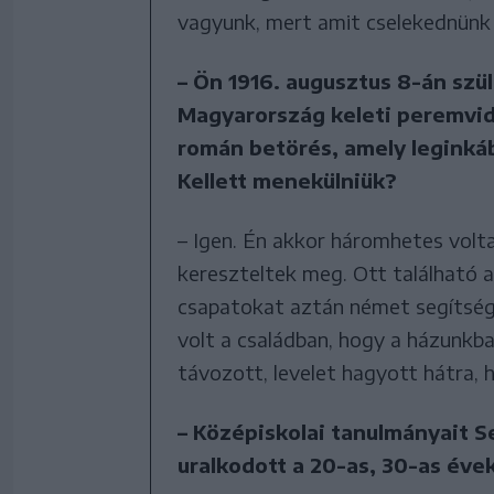
vagyunk, mert amit cselekednünk 
– Ön 1916. augusztus 8-án szü
Magyarország keleti peremvid
román betörés, amely leginká
Kellett menekülniük?
– Igen. Én akkor háromhetes volta
kereszteltek meg. Ott található 
csapatokat aztán német segítség
volt a családban, hogy a házunkba
távozott, levelet hagyott hátra,
– Középiskolai tanulmányait 
uralkodott a 20-as, 30-as év