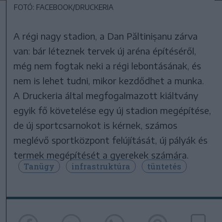
FOTÓ: FACEBOOK/DRUCKERIA
A régi nagy stadion, a Dan Păltinișanu zárva
van: bár léteznek tervek új aréna építéséről,
még nem fogtak neki a régi lebontásának, és
nem is lehet tudni, mikor kezdődhet a munka.
A Druckeria által megfogalmazott kiáltvány
egyik fő követelése egy új stadion megépítése,
de új sportcsarnokot is kérnek, számos
meglévő sportközpont felújítását, új pályák és
termek megépítését a gyerekek számára.
Tanügy
infrastruktúra
tüntetés