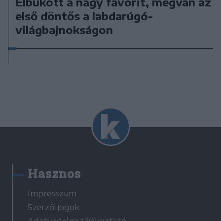
Elbukott a nagy favorit, megvan az
első döntős a labdarúgó-
világbajnokságon
Hasznos
Impresszum
Szerzői jogok
Adatvédelmi tájékoztató