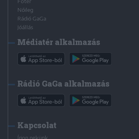
Főtér
Nőileg
Rádió GaGa
Jóállás
Médiatér alkalmazás
Rádió GaGa alkalmazás
Kapcsolat
Írjon nekünk