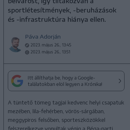
belvárost, így tiltakozván a
sportlétesítmények, -beruházások
és -infrastruktúra hiánya ellen.
Páva Adorján
2023. május 26., 13:45
2023. május 26., 13:51
Itt állíthatja be, hogy a Google-
találatokban elöl legyen a Krónika!
A tüntető tömeg tagjai kedvenc helyi csapatuk
mezében, lila-fehérben, vörös-sárgában,
meggypiros felsőben, sporteszközökkel
felszerelkezve vonultak végig a Béga-parti