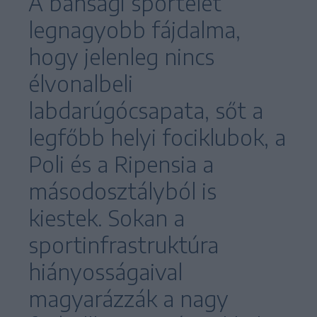
A bánsági sportélet
legnagyobb fájdalma,
hogy jelenleg nincs
élvonalbeli
labdarúgócsapata, sőt a
legfőbb helyi fociklubok, a
Poli és a Ripensia a
másodosztályból is
kiestek. Sokan a
sportinfrastruktúra
hiányosságaival
magyarázzák a nagy