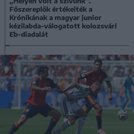
„Helyén volt a szívünk”.
Főszereplők értékelték a
Krónikának a magyar junior
kézilabda-válogatott kolozsvári
Eb-diadalát