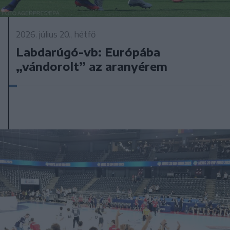
2026. július 20., hétfő
Labdarúgó-vb: Európába
„vándorolt” az aranyérem