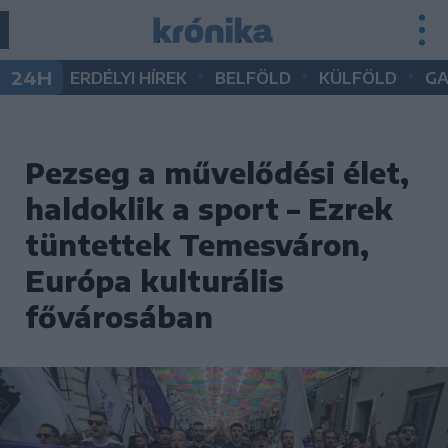
•
•
•
24H
ERDÉLYI HÍREK
BELFÖLD
KÜLFÖLD
G
Pezseg a művelődési élet,
haldoklik a sport – Ezrek
tüntettek Temesváron,
Európa kulturális
fővárosában