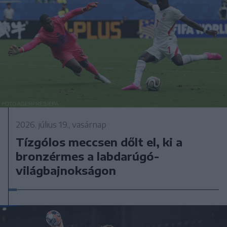
2026. július 19., vasárnap
Tízgólos meccsen dőlt el, ki a
bronzérmes a labdarúgó-
világbajnokságon