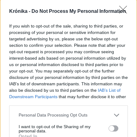
végezni, addig csinálom” –
Krónika -
Do Not Process My Personal Information
Interjú a 80 éves Szabó
Zsolttal, a Kolozsvár Társaság
If you wish to opt-out of the sale, sharing to third parties, or
elnökével (1.)
processing of your personal or sensitive information for
targeted advertising by us, please use the below opt-out
Székelyhon
section to confirm your selection. Please note that after your
opt-out request is processed you may continue seeing
Életveszélyesen
interest-based ads based on personal information utilized by
megfenyegették Majkát,
us or personal information disclosed to third parties prior to
your opt-out. You may separately opt-out of the further
elmarad a sepsiszentgyörgyi
disclosure of your personal information by third parties on the
koncertje
IAB’s list of downstream participants. This information may
also be disclosed by us to third parties on the
IAB’s List of
Székelyhon
Downstream Participants
that may further disclose it to other
third parties.
Jogosítvány nélkül, ittasan
hajtott háznak egy
Personal Data Processing Opt Outs
csíkszeredai férfi
I want to opt-out of the Sharing of my
personal data.
Opted In