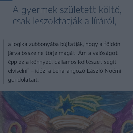
A gyermek született költő,
csak leszoktatják a líráról,
a logika zubbonyába bújtatják, hogy a földön
járva össze ne törje magát. Ám a valóságot
épp ez a könnyed, dallamos költészet segít
elviselni” – idézi a beharangozó László Noémi
gondolatait.