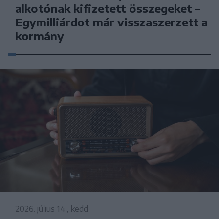
alkotónak kifizetett összegeket –
Egymilliárdot már visszaszerzett a
kormány
2026. július 14., kedd