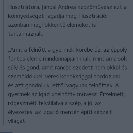
Illusztrátora, Jánosi Andrea képzőművész ezt a
könnyedséget ragadja meg, illusztrációi
azonban meghökkentő elemeket is
tartalmaznak.
„Amit a felnőtt a gyermek körébe űz, az éppoly
fontos eleme mindennapjainknak, mint ama sok
súly és gond, amit ráncba szedett homlokkal és
szemöldökkel, véres konoksággal hordozunk,
és azt gondoljuk, ettől vagyunk felnőttek. A
gyermek az igazi »felnőtt« művész. Érzelmeit,
rögeszméit felvállalva a szép, a jó, az
élvezetes, az izgató mentén építi képzelt
világát.