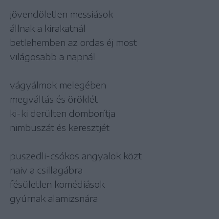
jövendöletlen messiások
állnak a kirakatnál
betlehemben az ordas éj most
világosabb a napnál
vágyálmok melegében
megváltás és öröklét
ki-ki derülten domborítja
nimbuszát és keresztjét
puszedli-csókos angyalok közt
naiv a csillagábra
fésületlen komédiások
gyúrnak alamizsnára