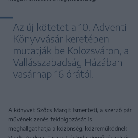
Az új kötetet a 10. Adventi
Könyvvásár keretében
mutatják be Kolozsváron, a
Vallásszabadság Házában
vasárnap 16 órától.
A könyvet Szőcs Margit ismerteti, a szerző pár
művének zenés feldolgozását is
meghallgathatja a közönség, közreműködnek
Vindis Andrea, Farkas Lóránd színművészek és