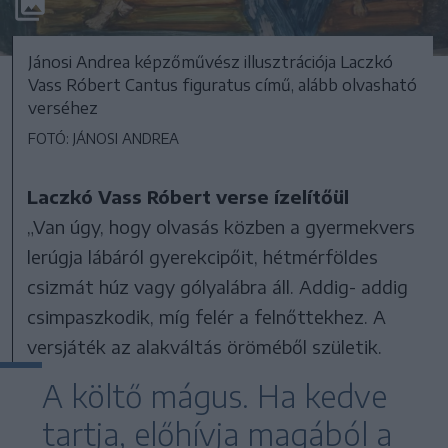
Jánosi Andrea képzőművész illusztrációja Laczkó
Vass Róbert Cantus figuratus című, alább olvasható
verséhez
FOTÓ: JÁNOSI ANDREA
Laczkó Vass Róbert verse ízelítőül
„Van úgy, hogy olvasás közben a gyermekvers
lerúgja lábáról gyerekcipőit, hétmérföldes
csizmát húz vagy gólyalábra áll. Addig- addig
csimpaszkodik, míg felér a felnőttekhez. A
versjáték az alakváltás öröméből születik.
A költő mágus. Ha kedve
tartja, előhívja magából a