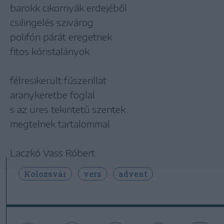
barokk cikornyák erdejéből
csilingelés szivárog
polifón párát eregetnek
fitos kóristalányok
félresikerült fűszerillat
aranykeretbe foglal
s az üres tekintetű szentek
megtelnek tartalommal
Laczkó Vass Róbert
Kolozsvár
vers
advent