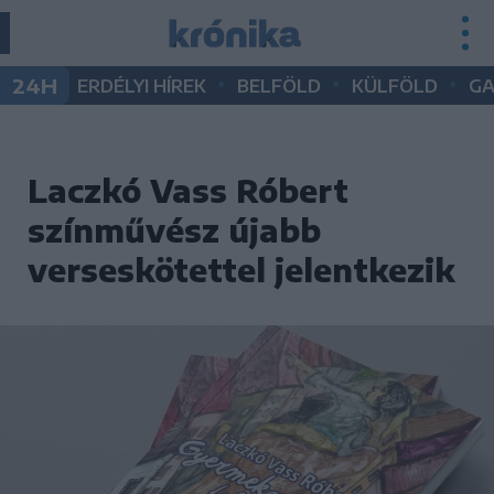
•
•
•
24H
ERDÉLYI HÍREK
BELFÖLD
KÜLFÖLD
G
Laczkó Vass Róbert
színművész újabb
verseskötettel jelentkezik