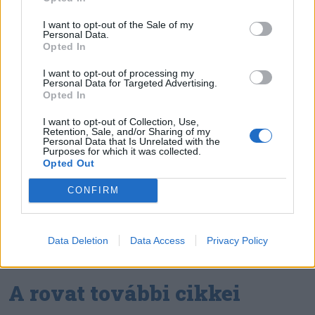
Székely Sport
Szembementek a trenddel: a
I want to opt-out of the Sale of my
Personal Data.
Sepsi OSK és az FK
Opted In
Csíkszereda kilóg a sorból a
I want to opt-out of processing my
Szuperligában
Personal Data for Targeted Advertising.
Opted In
Nőileg
I want to opt-out of Collection, Use,
Retention, Sale, and/or Sharing of my
Sándor Ella: Na, indíts, s
Personal Data that Is Unrelated with the
Purposes for which it was collected.
menjünk!
Opted Out
CONFIRM
Data Deletion
Data Access
Privacy Policy
A rovat további cikkei