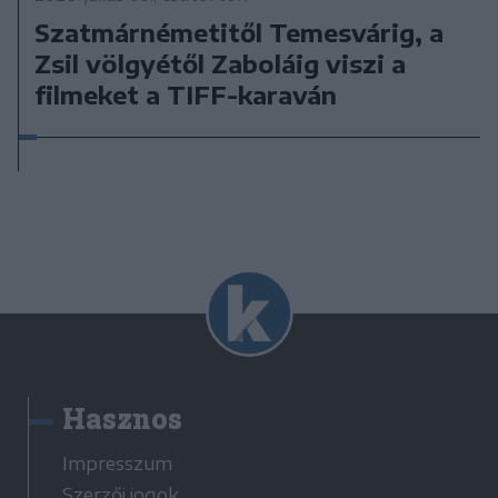
Szatmárnémetitől Temesvárig, a
Zsil völgyétől Zaboláig viszi a
filmeket a TIFF-karaván
Hasznos
Impresszum
Szerzői jogok