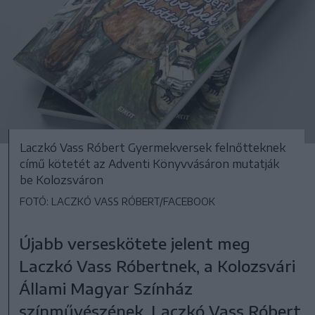
Laczkó Vass Róbert Gyermekversek felnőtteknek
című kötetét az Adventi Könyvvásáron mutatják
be Kolozsváron
FOTÓ: LACZKÓ VASS RÓBERT/FACEBOOK
Újabb verseskötete jelent meg
Laczkó Vass Róbertnek, a Kolozsvári
Állami Magyar Színház
színművészének. Laczkó Vass Róbert