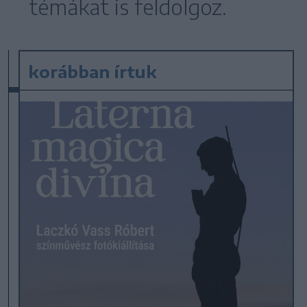
témákat is feldolgoz.
korábban írtuk