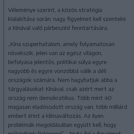
Véleménye szerint, a közös stratégia
kialakítása során, nagy figyelmet kell szentelni
a Kínával való párbeszéd fenntartására.
„Kína szuperhatalom, amely folyamatosan
növekszik, jelen van az egész világon,
befolyása jelentős, politikai súlya egyre
nagyobb és egyre vonzóbbá válik a déli
országok számára. Nem hagyhatjuk abba a
tárgyalásokat Kínával, csak azért mert az
ország nem demokratikus. Több mint 40
magasan eladósodott ország van, több milliárd
embert érint a klímaváltozás. Az ilyen
problémák megoldásában együtt kell, hogy
működjünk Pekinggel” – hívta fel a figyelmet.