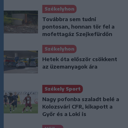
Székelyhon
Továbbra sem tudni
pontosan, honnan tör fel a
mofettagáz Szejkefürdőn
Székelyhon
Hetek óta először csökkent
az üzemanyagok ára
Székely Sport
Nagy pofonba szaladt belé a
Kolozsvári CFR, kikapott a
Győr és a Loki is