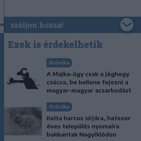
szóljon hozzá!
Ezek is érdekelhetik
Krónika
A Majka-ügy csak a jéghegy
csúcsa, be kellene fejezni a
magyar–magyar acsarkodást
Krónika
Kelta harcos sírjára, hatezer
éves település nyomaira
bukkantak Nagyiklódon