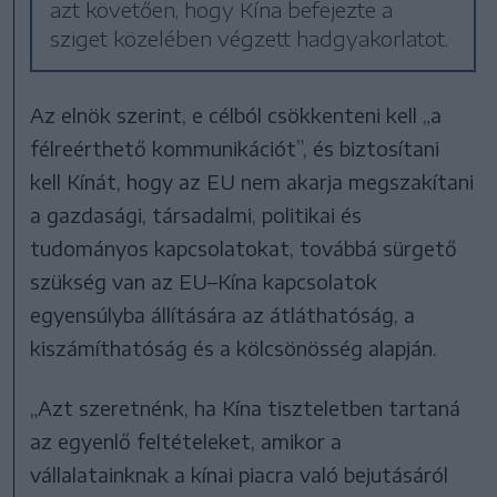
azt követően, hogy Kína befejezte a
sziget közelében végzett hadgyakorlatot.
Az elnök szerint, e célból csökkenteni kell „a
félreérthető kommunikációt”, és biztosítani
kell Kínát, hogy az EU nem akarja megszakítani
a gazdasági, társadalmi, politikai és
tudományos kapcsolatokat, továbbá sürgető
szükség van az EU–Kína kapcsolatok
egyensúlyba állítására az átláthatóság, a
kiszámíthatóság és a kölcsönösség alapján.
„Azt szeretnénk, ha Kína tiszteletben tartaná
az egyenlő feltételeket, amikor a
vállalatainknak a kínai piacra való bejutásáról