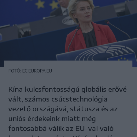
FOTÓ: EC.EUROPA.EU
Kína kulcsfontosságú globális erővé
vált, számos csúcstechnológia
vezető országává, státusza és az
uniós érdekeink miatt még
fontosabbá válik az EU-val való