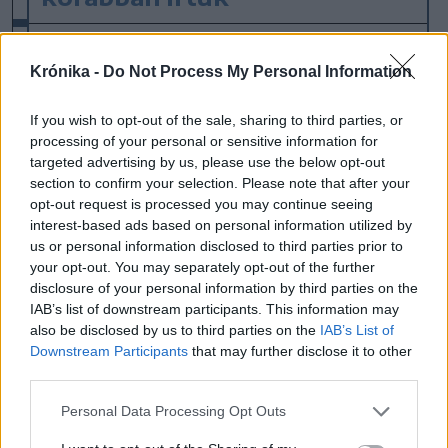
Krónika -
Do Not Process My Personal Information
If you wish to opt-out of the sale, sharing to third parties, or
processing of your personal or sensitive information for
targeted advertising by us, please use the below opt-out
section to confirm your selection. Please note that after your
opt-out request is processed you may continue seeing
interest-based ads based on personal information utilized by
us or personal information disclosed to third parties prior to
your opt-out. You may separately opt-out of the further
„Rendkívül bizalomteljes,
disclosure of your personal information by third parties on the
IAB’s list of downstream participants. This information may
stratégiai viszony” – a kínai
also be disclosed by us to third parties on the
IAB’s List of
védelmi minisztert fogadta
Downstream Participants
that may further disclose it to other
third parties.
Putyin
Personal Data Processing Opt Outs
Munkamegbeszélésen fogadta Vlagyimir
Putyin orosz elnök a Kremlben Li Sang-