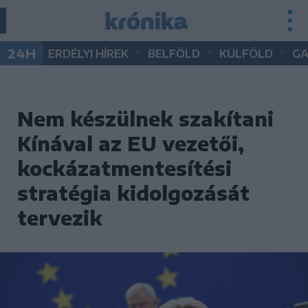
•
•
•
24H
ERDÉLYI HÍREK
BELFÖLD
KÜLFÖLD
G
Nem készülnek szakítani
Kínával az EU vezetői,
kockázatmentesítési
stratégia kidolgozását
tervezik