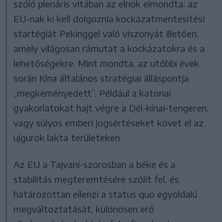
szóló plenáris vitában az elnök elmondta: az
EU-nak ki kell dolgoznia kockázatmentesítési
startégiát Pekinggel való viszonyát illetően,
amely világosan rámutat a kockázatokra és a
lehetőségekre. Mint mondta, az utóbbi évek
során Kína általános stratégiai álláspontja
„megkeményedett”. Például a katonai
gyakorlatokat hajt végre a Dél-kínai-tengeren,
vagy súlyos emberi jogsértéseket követ el az
ujgurok lakta területeken.
Az EU a Tajvani-szorosban a béke és a
stabilitás megteremtésére szólít fel, és
határozottan ellenzi a status quo egyoldalú
megváltoztatását, különösen erő