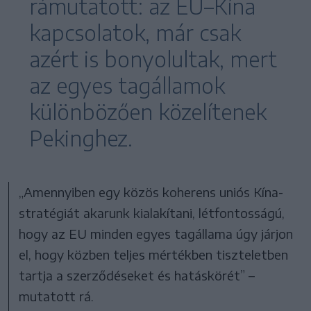
rámutatott: az EU–Kína
kapcsolatok, már csak
azért is bonyolultak, mert
az egyes tagállamok
különbözően közelítenek
Pekinghez.
„Amennyiben egy közös koherens uniós Kína-
stratégiát akarunk kialakítani, létfontosságú,
hogy az EU minden egyes tagállama úgy járjon
el, hogy közben teljes mértékben tiszteletben
tartja a szerződéseket és hatáskörét” –
mutatott rá.