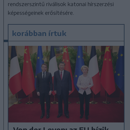
rendszerszintű riválisok katonai hírszerzési
képességeinek erősítésére.
korábban írtuk
Von der Leyen: az EU bízik