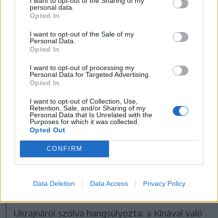
I want to opt-out of the Sharing of my
personal data.
fut, a kínai államtanács tagját, védelmi
Opted In
minisztert – közölte vasárnap Dmitrij
I want to opt-out of the Sale of my
Peszkov, a Kreml szóvivője.
Personal Data.
Opted In
I want to opt-out of processing my
Véleménye szerint, el kell utasítani minden,
Personal Data for Targeted Advertising.
Opted In
Tajvan ügyeibe való külső beavatkozást, mert
ez gazdaságilag súlyos következményekkel
I want to opt-out of Collection, Use,
Retention, Sale, and/or Sharing of my
járhat az EU számára, mivel Tajvan szerepe a
Personal Data that Is Unrelated with the
Purposes for which it was collected.
legfejlettebb félvezetők gyártásában
Opted Out
kulcsfontosságú. A főképviselő „a provokációk
CONFIRM
megakadályozására szólított fel, bárhonnan is
érkezzenek” és „a status quóhoz való
Data Deletion
Data Access
Privacy Policy
visszatérés” mellett érvelt.
Ukrajnáról szólva hangsúlyozta: a Kínával való