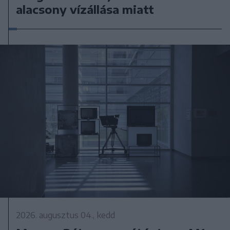
alacsony vízállása miatt
2026. augusztus 04., kedd