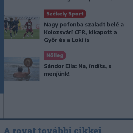
Székely Sport
Nagy pofonba szaladt belé a
Kolozsvári CFR, kikapott a
Győr és a Loki is
Nőileg
Sándor Ella: Na, indíts, s
menjünk!
A rovat további cikkei