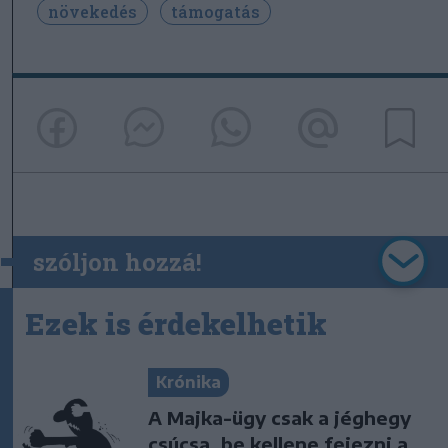
növekedés
támogatás
szóljon hozzá!
Ezek is érdekelhetik
Krónika
A Majka-ügy csak a jéghegy
csúcsa, be kellene fejezni a