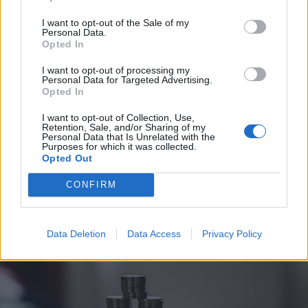
I want to opt-out of the Sale of my
Personal Data.
Opted In
2026. augusztus 07., péntek
I want to opt-out of processing my
Personal Data for Targeted Advertising.
Transelectrica: sikerült az előre
Opted In
becsültnél és az előző évekhez
I want to opt-out of Collection, Use,
képest kevesebb áramot
Retention, Sale, and/or Sharing of my
Personal Data that Is Unrelated with the
fogyasztani a hónap eleje óta
Purposes for which it was collected.
Opted Out
CONFIRM
Data Deletion
Data Access
Privacy Policy