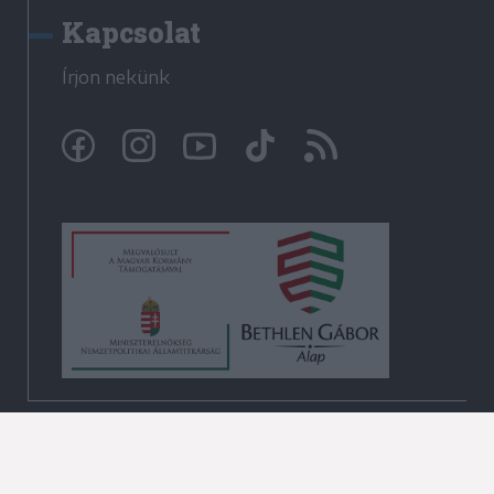
Kapcsolat
Írjon nekünk
© Krónika.ro 2009-2026
Minden jog fenntartva!