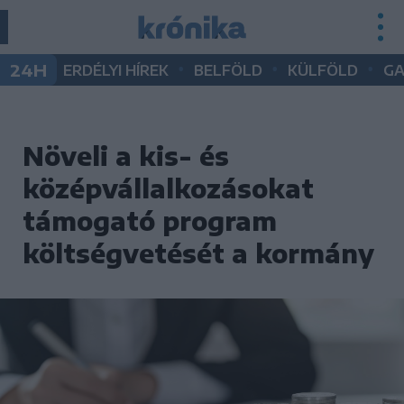
•
•
•
24H
ERDÉLYI HÍREK
BELFÖLD
KÜLFÖLD
G
Növeli a kis- és
középvállalkozásokat
támogató program
költségvetését a kormány