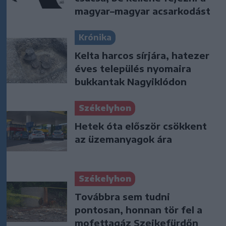
magyar–magyar acsarkodást
Krónika
Kelta harcos sírjára, hatezer
éves település nyomaira
bukkantak Nagyiklódon
Székelyhon
Hetek óta először csökkent
az üzemanyagok ára
Székelyhon
Továbbra sem tudni
pontosan, honnan tör fel a
mofettagáz Szejkefürdőn