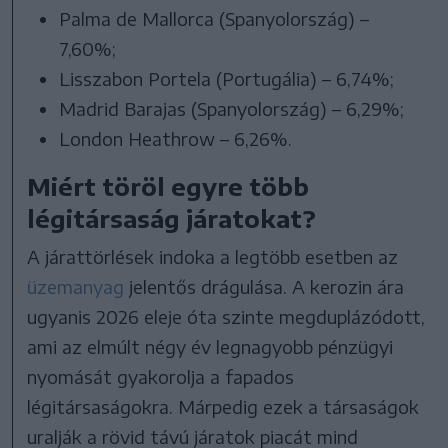
Palma de Mallorca (Spanyolország) –
7,60%;
Lisszabon Portela (Portugália) – 6,74%;
Madrid Barajas (Spanyolország) – 6,29%;
London Heathrow – 6,26%.
Miért töröl egyre több
légitársaság járatokat?
A járattörlések indoka a legtöbb esetben az
üzemanyag
jelentős drágulása. A kerozin ára
ugyanis 2026 eleje óta szinte megduplázódott,
ami az elmúlt négy év legnagyobb pénzügyi
nyomását gyakorolja a fapados
légitársaságokra. Márpedig ezek a társaságok
uralják a rövid távú járatok piacát mind