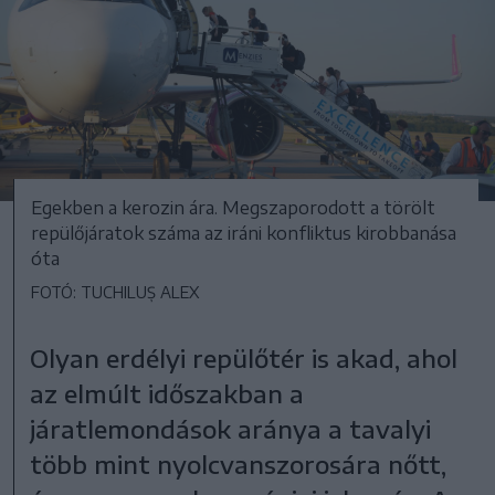
Egekben a kerozin ára. Megszaporodott a törölt
repülőjáratok száma az iráni konfliktus kirobbanása
óta
FOTÓ: TUCHILUȘ ALEX
Olyan erdélyi repülőtér is akad, ahol
az elmúlt időszakban a
járatlemondások aránya a tavalyi
több mint nyolcvanszorosára nőtt,