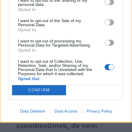
szempontból kellemetlen, még nem teszi azt
I want to opt-out of the Sharing of my
personal data.
rendkívüli körülménnyé. Az európai
Opted In
jogszabályok pontosan megkülönböztetik ezt,
I want to opt-out of the Sale of my
Personal Data.
és éppen ilyen helyzetekre vonatkoznak. A
Opted In
járat törlése által érintett utasoknak joguk van
I want to opt-out of processing my
kártérítéshez. Az üzemanyagárak alakulása
Personal Data for Targeted Advertising.
Opted In
nem változtat ezen” – nyilatkozta Anton
I want to opt-out of Collection, Use,
Radchenko, az AirAdvisor alapítója és
Retention, Sale, and/or Sharing of my
Personal Data that Is Unrelated with the
vezérigazgatója. Hozzátette, hogy
Purposes for which it was collected.
Opted Out
a légitársaságoknak joguk
CONFIRM
van kereskedelmi
döntéseket hozni, amikor
Data Deletion
Data Access
Privacy Policy
költségnyomással
szembesülnek, de nem