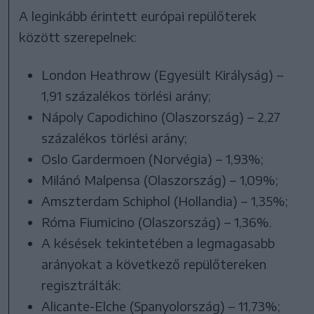
A leginkább érintett európai repülőterek
között szerepelnek:
London Heathrow (Egyesült Királyság) –
1,91 százalékos törlési arány;
Nápoly Capodichino (Olaszország) – 2,27
százalékos törlési arány;
Oslo Gardermoen (Norvégia) – 1,93%;
Milánó Malpensa (Olaszország) – 1,09%;
Amszterdam Schiphol (Hollandia) – 1,35%;
Róma Fiumicino (Olaszország) – 1,36%.
A késések tekintetében a legmagasabb
arányokat a következő repülőtereken
regisztrálták:
Alicante-Elche (Spanyolország) – 11,73%;