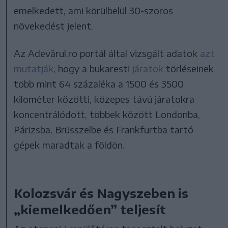
emelkedett, ami körülbelül 30-szoros
növekedést jelent.
Az Adevărul.ro portál által vizsgált adatok
azt
mutatják
, hogy a bukaresti
járatok
törléseinek
több mint 64 százaléka a 1500 és 3500
kilométer közötti, közepes távú járatokra
koncentrálódott, többek között Londonba,
Párizsba, Brüsszelbe és Frankfurtba tartó
gépek maradtak a földön.
Kolozsvár és Nagyszeben is
„kiemelkedően” teljesít