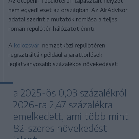
Az otopeni-i repülőtéren tapasztalt helyzet
nem egyedi eset az országban. Az AirAdvisor
adatai szerint a mutatók romlása a teljes
román repülőtér-hálózatot érinti.
A
kolozsvári
nemzetközi repülőtéren
regisztrálták például a járattörlések
leglátványosabb százalékos növekedését:
a 2025-ös 0,03 százalékról
2026-ra 2,47 százalékra
emelkedett, ami több mint
82-szeres növekedést