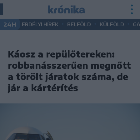
•
•
•
24H
ERDÉLYI HÍREK
BELFÖLD
KÜLFÖLD
G
Káosz a repülőtereken:
robbanásszerűen megnőtt
a törölt járatok száma, de
jár a kártérítés