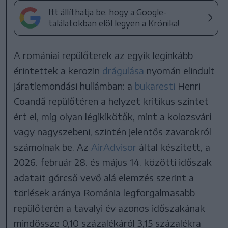
Itt állíthatja be, hogy a Google-
találatokban elöl legyen a Krónika!
A romániai repülőterek az egyik leginkább
érintettek a kerozin
drágulása
nyomán elindult
járatlemondási hullámban: a
bukaresti
Henri
Coandă repülőtéren a helyzet kritikus szintet
ért el, míg olyan légikikötők, mint a kolozsvári
vagy nagyszebeni, szintén jelentős zavarokról
számolnak be. Az
AirAdvisor
által készített, a
2026. február 28. és május 14. közötti időszak
adatait górcső vevő alá elemzés szerint a
törlések aránya Románia legforgalmasabb
repülőterén a tavalyi év azonos időszakának
mindössze 0,10 százalékáról 3,15 százalékra