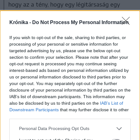
hogy az a tény, hogy egy légitársaság egy
járatot töröl, mert az már nem nyereséges,
sem jelent jogi indokot a kártérítés
Krónika -
Do Not Process My Personal Information
megfizetésének elkerülésére.
If you wish to opt-out of the sale, sharing to third parties, or
processing of your personal or sensitive information for
Fontos előírás továbbá,
targeted advertising by us, please use the below opt-out
hogy a légitársaságok nem
section to confirm your selection. Please note that after your
opt-out request is processed you may continue seeing
vezethetnek be
interest-based ads based on personal information utilized by
us or personal information disclosed to third parties prior to
visszamenőleges hatállyal
your opt-out. You may separately opt-out of the further
disclosure of your personal information by third parties on the
üzemanyag-pótdíjat a már
IAB’s list of downstream participants. This information may
also be disclosed by us to third parties on the
IAB’s List of
eladott jegyekre.
Downstream Participants
that may further disclose it to other
third parties.
Personal Data Processing Opt Outs
„Az a tény, hogy egy helyzet kereskedelmi