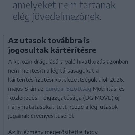
amelyeket nem tartanak
elég jövedelmezőnek.
Az utasok továbbra is
jogosultak kártérítésre
A kerozin drágulására való hivatkozás azonban
nem mentesíti a légitársaságokat a
kártérítésfizetési kötelezettségük alól. 2026.
május 8-án az
Európai Bizottság
Mobilitási és
Közlekedési Főigazgatósága (DG MOVE) új
iránymutatásokat tett közzé a légi utasok
jogainak érvényesítéséről.
Az intézmény megerősítette, hogy