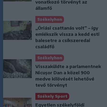
vonatkozó törvényt az
államfő
Székelyhon
„Óriási csattanás volt” – így
emlékszik vissza a kedd esti
balesetre a csíkszeredai
családfő
Székelyhon
Visszaküldte a parlamentnek
Nicușor Dan a közel 900
medve kilövését lehetővé
tevő törvényt
Székely Sport
Egyetlen székelyföldi