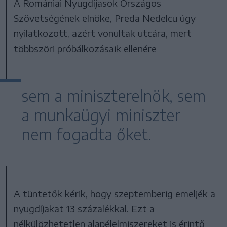
A Romániai Nyugdíjasok Országos
Szövetségének elnöke, Preda Nedelcu úgy
nyilatkozott, azért vonultak utcára, mert
többszöri próbálkozásaik ellenére
sem a miniszterelnök, sem
a munkaügyi miniszter
nem fogadta őket.
A tüntetők kérik, hogy szeptemberig emeljék a
nyugdíjakat 13 százalékkal. Ezt a
nélkülözhetetlen alapélelmiszereket is érintő