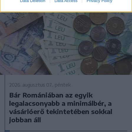
Data Deletion
Data Access
Privacy Policy
2026. augusztus 07., péntek
Bár Romániában az egyik
legalacsonyabb a minimálbér, a
vásárlóerő tekintetében sokkal
jobban áll