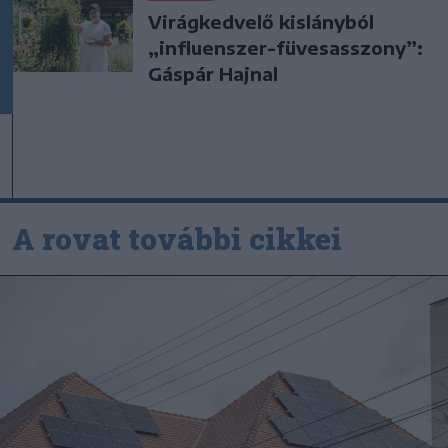
Virágkedvelő kislányból
„influenszer-füvesasszony”:
Gáspár Hajnal
A rovat további cikkei