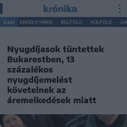
•
•
•
24H
ERDÉLYI HÍREK
BELFÖLD
KÜLFÖLD
G
Nyugdíjasok tüntettek
Bukarestben, 13
százalékos
nyugdíjemelést
követelnek az
áremelkedések miatt