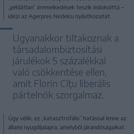
„példátlan” áremelkedések teszik indokolttá –
idézi az Agerpres Nedelcu nyilatkozatát.
Ugyanakkor tiltakoznak a
társadalombiztosítási
járulékok 5 százalékkal
való csökkentése ellen,
amit Florin Cîţu liberális
pártelnök szorgalmaz.
Úgy vélik, ez „katasztrofális” hatással lenne az
állami nyugdíjalapra, amelyből járandóságaikat