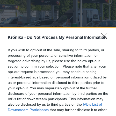
Krónika -
Do Not Process My Personal Information
If you wish to opt-out of the sale, sharing to third parties, or
processing of your personal or sensitive information for
targeted advertising by us, please use the below opt-out
section to confirm your selection. Please note that after your
2026. augusztus 08., szombat
opt-out request is processed you may continue seeing
Kedvezőbb üzemanyagárak
interest-based ads based on personal information utilized by
fogadják a hétvégén tankolókat
us or personal information disclosed to third parties prior to
your opt-out. You may separately opt-out of the further
disclosure of your personal information by third parties on the
IAB’s list of downstream participants. This information may
also be disclosed by us to third parties on the
IAB’s List of
Downstream Participants
that may further disclose it to other
third parties.