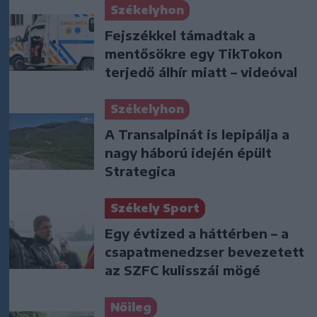
Székelyhon
Fejszékkel támadtak a
mentősökre egy TikTokon
terjedő álhír miatt – videóval
Székelyhon
A Transalpinát is lepipálja a
nagy háború idején épült
Strategica
Székely Sport
Egy évtized a háttérben – a
csapatmenedzser bevezetett
az SZFC kulisszái mögé
Nőileg