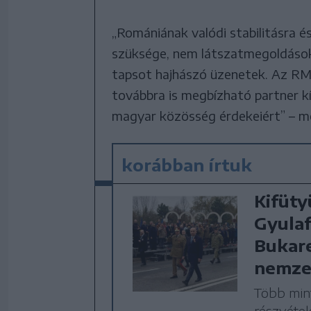
„Romániának valódi stabilitásra 
szüksége, nem látszatmegoldásokra
tapsot hajhászó üzenetek. Az R
továbbra is megbízható partner kí
magyar közösség érdekeiért” – 
korábban írtuk
Kifüty
Gyulaf
Bukar
nemze
Több min
részvéte