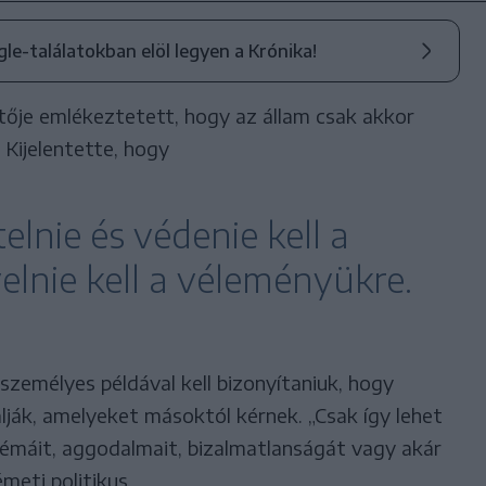
ogle-találatokban elöl legyen a Krónika!
ője emlékeztetett, hogy az állam csak akkor
 Kijelentette, hogy
elnie és védenie kell a
yelnie kell a véleményükre.
személyes példával kell bizonyítaniuk, hogy
ják, amelyeket másoktól kérnek. „Csak így lehet
émáit, aggodalmait, bizalmatlanságát vagy akár
meti politikus.