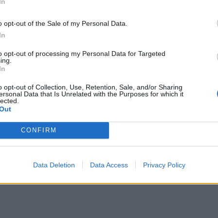
In
 fejlődésétől, az előrejutáshoz pedig valódi
o opt-out of the Sale of my Personal Data.
g és a kisebbségek, állam és a polgárok között.
In
ös tiszteleten, az egyenlő jogokon és a Románia
to opt-out of processing my Personal Data for Targeted
ing.
tásán kell alapulnia” – magyarázta a politikus.
In
lyozta: a hazafiság ma már nem fejezhető ki
o opt-out of Collection, Use, Retention, Sale, and/or Sharing
ersonal Data that Is Unrelated with the Purposes for which it
zzal, hogy „ünnepnapokon kokárdát viselünk”.
lected.
Out
i hazafiság a mindennapi
CONFIRM
kozik meg: a törvények
Data Deletion
Data Access
Privacy Policy
 egymással való