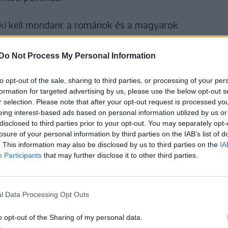
ki kell mondani: a románok és a magyarok
zad történelméhez, mert a nagy egyesülés a
ál megvalósulása volt, a magyarok számára pedig
Do Not Process My Personal Information
to opt-out of the sale, sharing to third parties, or processing of your per
formation for targeted advertising by us, please use the below opt-out s
r selection. Please note that after your opt-out request is processed y
elmúlt században
eing interest-based ads based on personal information utilized by us or
aitól, és bár a helyzet 1989
disclosed to third parties prior to your opt-out. You may separately opt-
losure of your personal information by third parties on the IAB’s list of
essze vagyunk a nemzetiségek
. This information may also be disclosed by us to third parties on the
IA
t a gyulafehérvári
Participants
that may further disclose it to other third parties.
szélt arról is, hogy csak bátrabb, innovatívabb
l Data Processing Opt Outs
het jó irányba fordítani a gazdaságot és
o opt-out of the Sharing of my personal data.
t az államban. Szerinte Románia nem engedheti