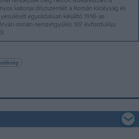
yos katonai díszszemlét a Román Királyság és
yesülését egyoldalúan kikiáltó 1918-as
rvári román nemzetgyűlés 107. évfordulója
l.
sebbség