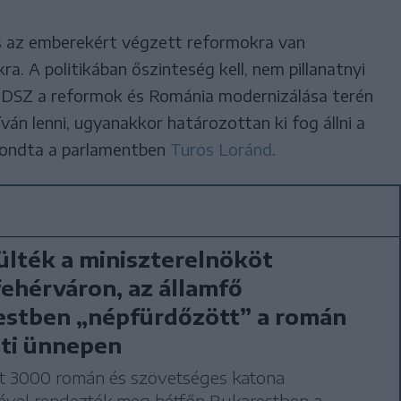
és az emberekért végzett reformokra van
. A politikában őszinteség kell, nem pillanatnyi
MDSZ a reformok és Románia modernizálása terén
ván lenni, ugyanakkor határozottan ki fog állni a
mondta a parlamentben
Turos Loránd
.
ülték a miniszterelnököt
ehérváron, az államfő
estben „népfürdőzött” a román
ti ünnepen
t 3000 román és szövetséges katona
lével rendezték meg hétfőn Bukarestben a