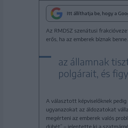
Itt állíthatja be, hogy a Go
Az RMDSZ szenátusi frakcióvezet
erős, ha az emberek bíznak benne.
az államnak tiszt
polgárait, és fig
A választott képviselőknek pedig 
ugyanazokat az áldozatokat vállal
megérteni az emberek valós probl
dühét” – jelentette ki a szatmárné