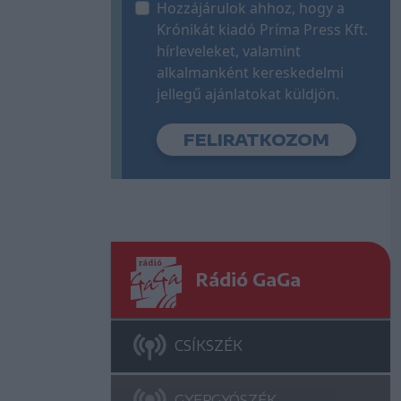
Hozzájárulok ahhoz, hogy a
Krónikát kiadó Príma Press Kft.
hírleveleket, valamint
alkalmanként kereskedelmi
jellegű ajánlatokat küldjön.
Rádió GaGa
CSÍKSZÉK
GYERGYÓSZÉK