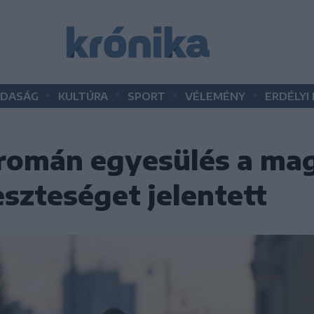
•
•
•
•
DASÁG
KULTÚRA
SPORT
VÉLEMÉNY
ERDÉLYI
 román egyesülés a ma
szteséget jelentett