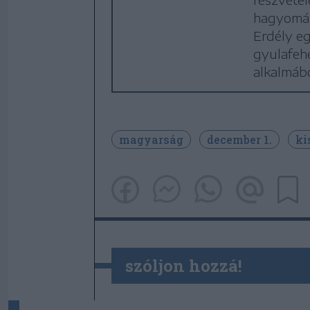
hagyomán
Erdély eg
gyulafehé
alkalmábó
magyarság
december 1.
ki
szóljon hozzá!