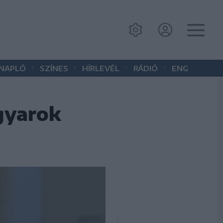
•
•
•
•
 NAPLÓ
SZÍNES
HÍRLEVÉL
RÁDIÓ
ENG
gyarok