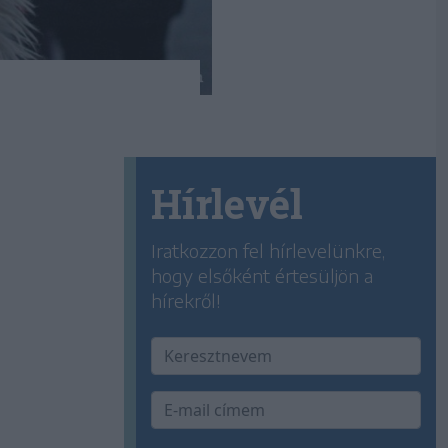
Hírlevél
Iratkozzon fel hírlevelünkre,
hogy elsőként értesüljön a
hírekről!