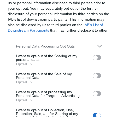
Corbu góljától hangos a
us or personal information disclosed to third parties prior to
your opt-out. You may separately opt-out of the further
román és a magyar sajtó,
disclosure of your personal information by third parties on the
válogatott meghívót
IAB’s list of downstream participants. This information may
sürgetnek
also be disclosed by us to third parties on the
IAB’s List of
Downstream Participants
that may further disclose it to other
Nőileg
third parties.
Sándor Ella: Na, indíts, s
Personal Data Processing Opt Outs
menjünk!
I want to opt-out of the Sharing of my
personal data.
Opted In
I want to opt-out of the Sale of my
Personal Data.
Opted In
I want to opt-out of processing my
Personal Data for Targeted Advertising.
A rovat további cikkei
Opted In
I want to opt-out of Collection, Use,
Retention, Sale, and/or Sharing of my