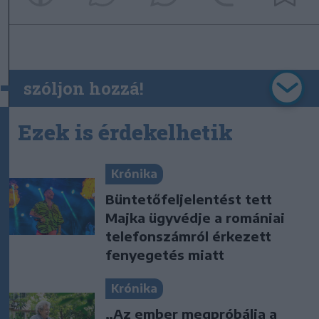
szóljon hozzá!
Ezek is érdekelhetik
Krónika
Büntetőfeljelentést tett
Majka ügyvédje a romániai
telefonszámról érkezett
fenyegetés miatt
Krónika
„Az ember megpróbálja a