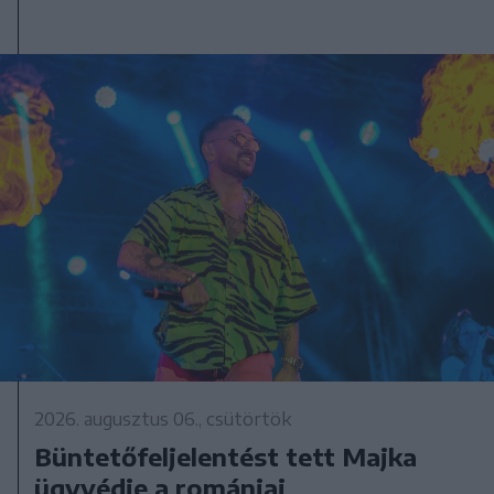
2026. augusztus 06., csütörtök
Büntetőfeljelentést tett Majka
ügyvédje a romániai