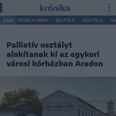
•
•
•
24H
ERDÉLYI HÍREK
BELFÖLD
KÜLFÖLD
G
Palliatív osztályt
alakítanak ki az egykori
városi kórházban Aradon