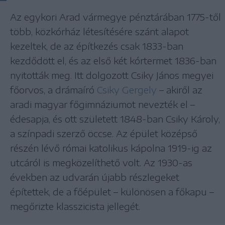
Az egykori Arad vármegye pénztárában 1775-től
több, közkórház létesítésére szánt alapot
kezeltek, de az építkezés csak 1833-ban
kezdődött el, és az első két kórtermet 1836-ban
nyitották meg. Itt dolgozott Csiky János megyei
főorvos, a drámaíró
Csiky Gergely
– akiről az
aradi magyar főgimnáziumot nevezték el –
édesapja, és ott született 1848-ban Csiky Károly,
a színpadi szerző öccse. Az épület középső
részén lévő római katolikus kápolna 1919-ig az
utcáról is megközelíthető volt. Az 1930-as
években az udvarán újabb részlegeket
építettek, de a főépület – különösen a főkapu –
megőrizte klasszicista jellegét.