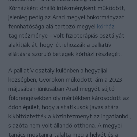
Kórházként önálló intézményként működött,
jelenleg pedig az Arad megyei önkormányzat
fennhatósága alá tartozó megyei
kórház
tagintézménye – volt fizioterápiás osztályát
alakítják át, hogy létrehozzák a palliatív
ellátásra szoruló betegek kórházi részlegét.
A palliatív osztály különben a hegyaljai
községben, Gyorokon működött, ám a 2023
májusában-júniusában Arad megyét sújtó
földrengésekben oly mértékben károsodott az
ódon épület, hogy a statikusok javaslatára
kiköltöztették a közintézményt az ingatlanból,
s azóta nem volt állandó otthona. A megyei
tanács mostanra találta meg a helyét és a