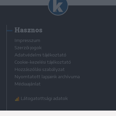
Hasznos
Impresszum
Szerzői jogok
Adatvédelmi tájékoztató
Cookie-kezelési tájékoztató
Hozzászólási szabályzat
Nyomtatott lapjaink archívuma
Médiaajánlat
Látogatottsági adatok
Sütibeállítások