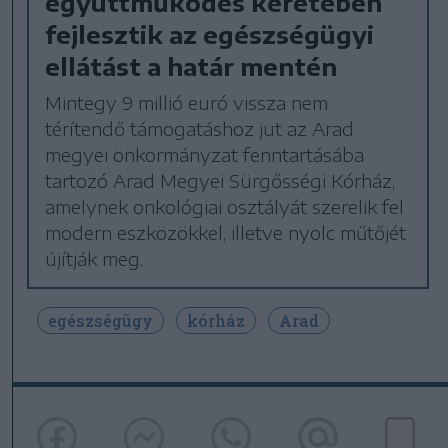
együttműködés keretében
fejlesztik az egészségügyi
ellátást a határ mentén
Mintegy 9 millió euró vissza nem
térítendő támogatáshoz jut az Arad
megyei önkormányzat fenntartásába
tartozó Arad Megyei Sürgősségi Kórház,
amelynek onkológiai osztályát szerelik fel
modern eszközökkel, illetve nyolc műtőjét
újítják meg.
egészségügy
kórház
Arad