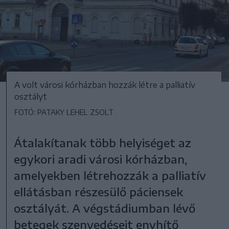
A volt városi kórházban hozzák létre a palliatív
osztályt
FOTÓ: PATAKY LEHEL ZSOLT
Átalakítanak több helyiséget az
egykori aradi városi kórházban,
amelyekben létrehozzák a palliatív
ellátásban részesülő páciensek
osztályát. A végstádiumban lévő
betegek szenvedéseit enyhítő