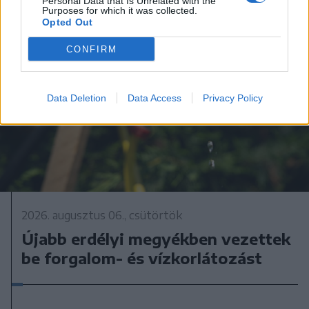
Personal Data that Is Unrelated with the
Purposes for which it was collected.
Opted Out
CONFIRM
Data Deletion
Data Access
Privacy Policy
2026. augusztus 06., csütörtök
Újabb erdélyi megyékben vezettek
be forgalom- és vízkorlátozást