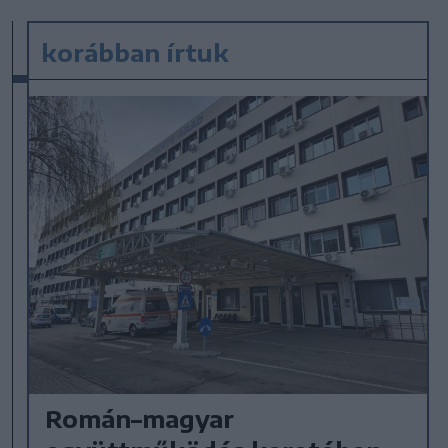
korábban írtuk
Román–magyar