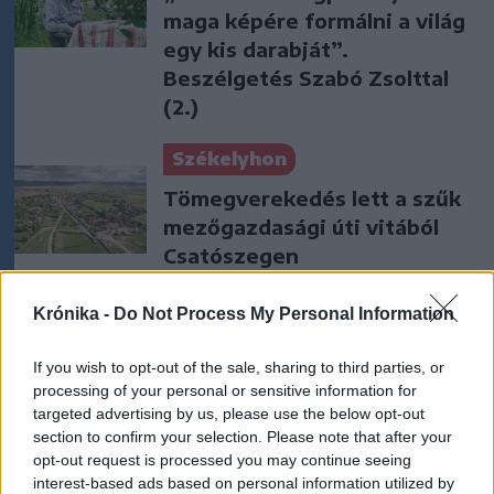
maga képére formálni a világ
egy kis darabját”.
Beszélgetés Szabó Zsolttal
(2.)
Székelyhon
Tömegverekedés lett a szűk
mezőgazdasági úti vitából
Csatószegen
Székelyhon
Krónika -
Do Not Process My Personal Information
Életét vesztette két halász,
If you wish to opt-out of the sale, sharing to third parties, or
akiket villámcsapás ért a
processing of your personal or sensitive information for
Maros partján – frissítve
targeted advertising by us, please use the below opt-out
section to confirm your selection. Please note that after your
opt-out request is processed you may continue seeing
Székely Sport
interest-based ads based on personal information utilized by