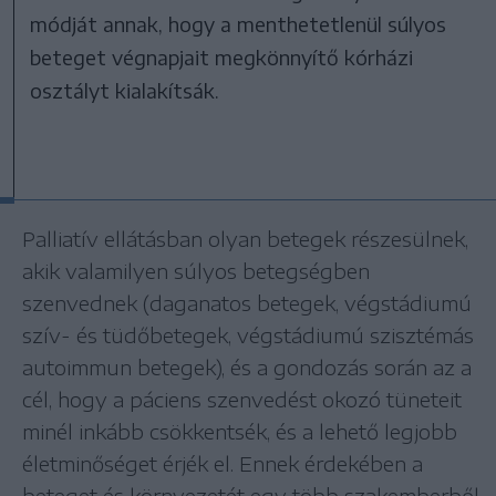
módját annak, hogy a menthetetlenül súlyos
beteget végnapjait megkönnyítő kórházi
osztályt kialakítsák.
Palliatív ellátásban olyan betegek részesülnek,
akik valamilyen súlyos betegségben
szenvednek (daganatos betegek, végstádiumú
szív- és tüdőbetegek, végstádiumú szisztémás
autoimmun betegek), és a gondozás során az a
cél, hogy a páciens szenvedést okozó tüneteit
minél inkább csökkentsék, és a lehető legjobb
életminőséget érjék el. Ennek érdekében a
beteget és környezetét egy több szakemberből