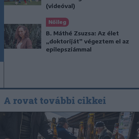
(videóval)
Nőileg
B. Máthé Zsuzsa: Az élet
„doktoriját” végeztem el az
epilepsziámmal
A rovat további cikkei