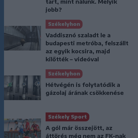
tart, mint nálunk. Melyik
jobb?
Székelyhon
Vaddisznó szaladt le a
budapesti metróba, felszállt
az egyik kocsira, majd
kilőtték – videóval
Székelyhon
Hétvégén is folytatódik a
gázolaj árának csökkenése
Székely Sport
A gól már összejött, az
áttörés még nem az FK-nak