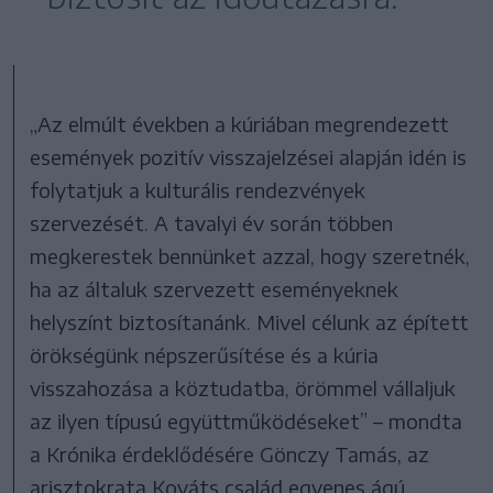
„Az elmúlt években a kúriában megrendezett
események pozitív visszajelzései alapján idén is
folytatjuk a kulturális rendezvények
szervezését. A tavalyi év során többen
megkerestek bennünket azzal, hogy szeretnék,
ha az általuk szervezett eseményeknek
helyszínt biztosítanánk. Mivel célunk az épített
örökségünk népszerűsítése és a kúria
visszahozása a köztudatba, örömmel vállaljuk
az ilyen típusú együttműködéseket” – mondta
a Krónika érdeklődésére Gönczy Tamás, az
arisztokrata Kováts család egyenes ágú