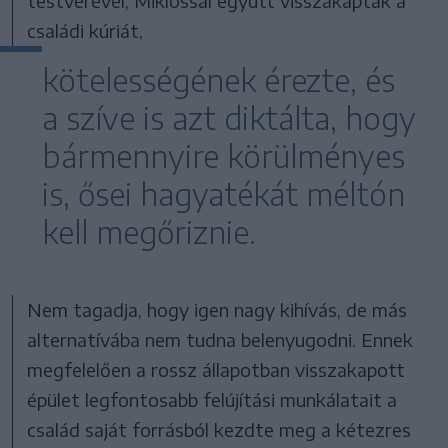
testvérével, Miklóssal együtt visszakapták a
családi kúriát,
kötelességének érezte, és
a szíve is azt diktálta, hogy
bármennyire körülményes
is, ősei hagyatékát méltón
kell megőriznie.
Nem tagadja, hogy igen nagy kihívás, de más
alternatívába nem tudna belenyugodni. Ennek
megfelelően a rossz állapotban visszakapott
épület legfontosabb felújítási munkálatait a
család saját forrásból kezdte meg a kétezres