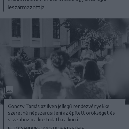
leszármazottja.
Gönczy Tamás az ilyen jellegű rendezvényekkel
szeretné népszerűsíteni az épített örökséget és
visszahozni a köztudatba a kúriát
FOTÓ: SÁNDORHOMOKI KOVÁTS KÚRIA