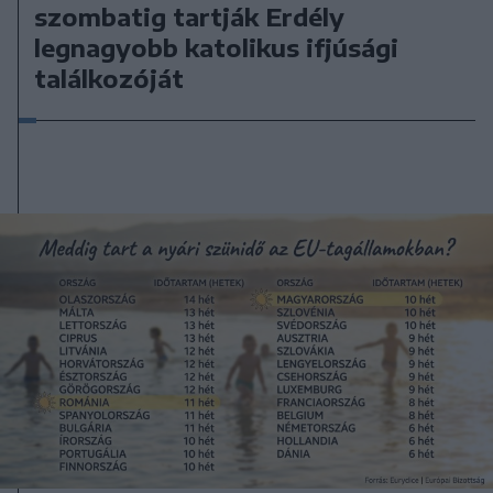
szombatig tartják Erdély
legnagyobb katolikus ifjúsági
találkozóját