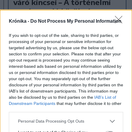
váró kincsei – A történelmi
Kováts család öröksége
turisztikai célponttá teheti a
Krónika -
Do Not Process My Personal Information
Szatmár megyei falut
If you wish to opt-out of the sale, sharing to third parties, or
A többségében magyarok lakta Szatmár
processing of your personal or sensitive information for
targeted advertising by us, please use the below opt-out
megyei Sándorhomok két dologról
section to confirm your selection. Please note that after your
nevezetes: remek ízű krumplijáról és a 19.
opt-out request is processed you may continue seeing
században híressé vált arisztokrata
interest-based ads based on personal information utilized by
Kováts család épített örökségéről.
us or personal information disclosed to third parties prior to
your opt-out. You may separately opt-out of the further
disclosure of your personal information by third parties on the
Szatmár megye
kúria
kúria
IAB’s list of downstream participants. This information may
also be disclosed by us to third parties on the
IAB’s List of
Downstream Participants
that may further disclose it to other
third parties.
Personal Data Processing Opt Outs