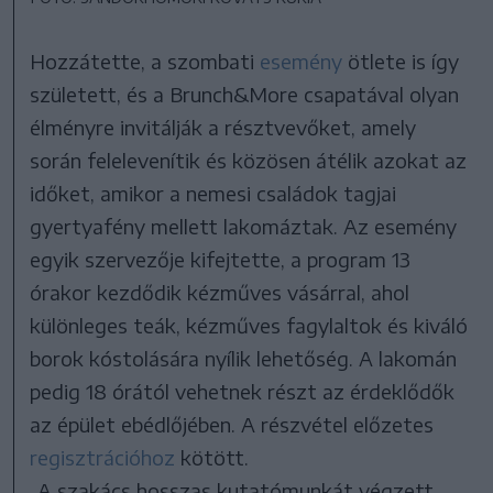
Hozzátette, a szombati
esemény
ötlete is így
született, és a Brunch&More csapatával olyan
élményre invitálják a résztvevőket, amely
során felelevenítik és közösen átélik azokat az
időket, amikor a nemesi családok tagjai
gyertyafény mellett lakomáztak. Az esemény
egyik szervezője kifejtette, a program 13
órakor kezdődik kézműves vásárral, ahol
különleges teák, kézműves fagylaltok és kiváló
borok kóstolására nyílik lehetőség. A lakomán
pedig 18 órától vehetnek részt az érdeklődők
az épület ebédlőjében. A részvétel előzetes
regisztrációhoz
kötött.
„A szakács hosszas kutatómunkát végzett,