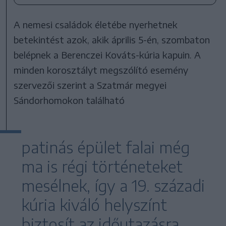
A nemesi családok életébe nyerhetnek
betekintést azok, akik április 5-én, szombaton
belépnek a Berenczei Kováts-kúria kapuin. A
minden korosztályt megszólító esemény
szervezői szerint a Szatmár megyei
Sándorhomokon található
patinás épület falai még
ma is régi történeteket
mesélnek, így a 19. századi
kúria kiváló helyszínt
biztosít az időutazásra.