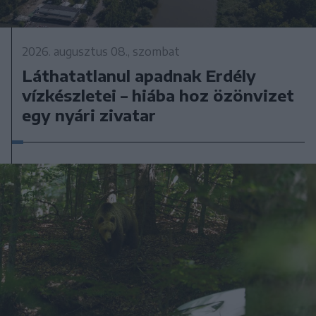
2026. augusztus 08., szombat
Láthatatlanul apadnak Erdély
vízkészletei – hiába hoz özönvizet
egy nyári zivatar