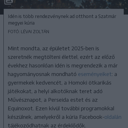
Idén is több rendezvénynek ad otthont a Szatmár
megyei kúria
FOTÓ: LÉVAI ZOLTÁN
Mint mondta, az épületet 2025-ben is
szeretnék megtölteni élettel, ezért az előző
évekhez hasonlóan idén is megrendezik a már
hagyományosnak mondható
eseményeiket
: a
gyermekek kedvencét, a Homoki ötkarikás
játékokat, a helyi alkotóknak teret adó
Művésznapot, a Perseida estet és az
Equinoxot. Ezen kívül további programokkal
készülnek, amelyekről a kúria Facebook-
oldalán
tájékozódhatnak az érdeklődők.