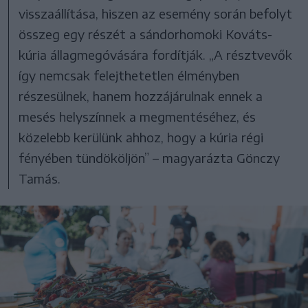
visszaállítása, hiszen az esemény során befolyt
összeg egy részét a sándorhomoki Kováts-
kúria állagmegóvására fordítják. „A résztvevők
így nemcsak felejthetetlen élményben
részesülnek, hanem hozzájárulnak ennek a
mesés helyszínnek a megmentéséhez, és
közelebb kerülünk ahhoz, hogy a kúria régi
fényében tündököljön” – magyarázta Gönczy
Tamás.