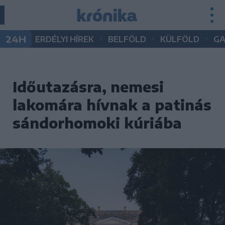
•
•
•
24H
ERDÉLYI HÍREK
BELFÖLD
KÜLFÖLD
G
Időutazásra, nemesi
lakomára hívnak a patinás
sándorhomoki kúriába