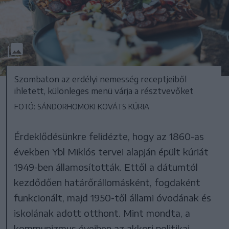
Szombaton az erdélyi nemesség receptjeiből
ihletett, különleges menü várja a résztvevőket
FOTÓ: SÁNDORHOMOKI KOVÁTS KÚRIA
Érdeklődésünkre felidézte, hogy az 1860-as
években Ybl Miklós tervei alapján épült kúriát
1949-ben államosították. Ettől a dátumtól
kezdődően határőrállomásként, fogdaként
funkcionált, majd 1950-től állami óvodának és
iskolának adott otthont. Mint mondta, a
kommunizmus éveiben az akkori politikai