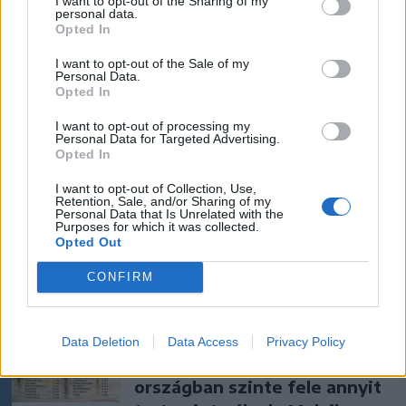
I want to opt-out of the Sharing of my
personal data.
Opted In
I want to opt-out of the Sale of my
Personal Data.
szóljon hozzá!
Opted In
I want to opt-out of processing my
Personal Data for Targeted Advertising.
Ezek is érdekelhetik
Opted In
I want to opt-out of Collection, Use,
Retention, Sale, and/or Sharing of my
Krónika
Personal Data that Is Unrelated with the
Purposes for which it was collected.
„A legerősebb garancia” –
Opted Out
Megnevezte államfőjelöltjét
CONFIRM
a Tisza Párt
Krónika
Data Deletion
Data Access
Privacy Policy
Nyári szünidő: több
országban szinte fele annyit