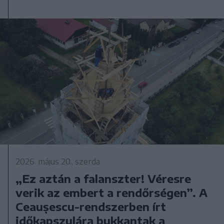
2026. május 20., szerda
„Ez aztán a falanszter! Véresre
verik az embert a rendőrségen”. A
Ceaușescu-rendszerben írt
időkapszulára bukkantak a