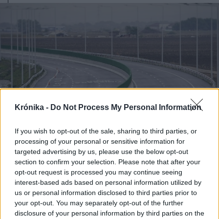
Krónika -
Do Not Process My Personal Information
If you wish to opt-out of the sale, sharing to third parties, or
processing of your personal or sensitive information for
targeted advertising by us, please use the below opt-out
section to confirm your selection. Please note that after your
opt-out request is processed you may continue seeing
2026. február 11., szerda
interest-based ads based on personal information utilized by
A pénzhiány miatt késhet egy
us or personal information disclosed to third parties prior to
partiumi gyorsforgalmi út
your opt-out. You may separately opt-out of the further
disclosure of your personal information by third parties on the
megépítése