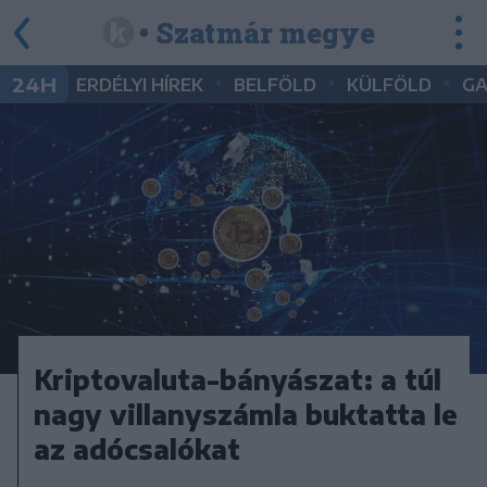
• Szatmár megye
•
•
•
24H
ERDÉLYI HÍREK
BELFÖLD
KÜLFÖLD
G
Kriptovaluta-bányászat: a túl
nagy villanyszámla buktatta le
az adócsalókat