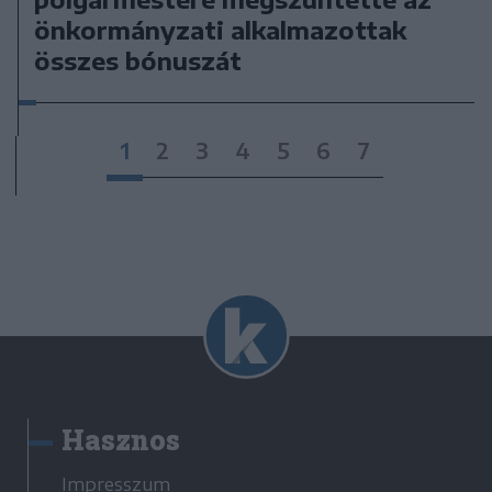
önkormányzati alkalmazottak
összes bónuszát
1
2
3
4
5
6
7
Hasznos
Impresszum