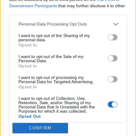
Downstream Participants
that may further disclose it to other
third parties.
Personal Data Processing Opt Outs
2026. augusztus 09., vasárnap
Asztal alá isszuk a világot – Miért
I want to opt-out of the Sharing of my
personal data.
vagyunk világelsők az
Opted In
alkoholfogyasztásban?
I want to opt-out of the Sale of my
Personal Data.
Opted In
I want to opt-out of processing my
Personal Data for Targeted Advertising.
Opted In
I want to opt-out of Collection, Use,
Retention, Sale, and/or Sharing of my
Personal Data that Is Unrelated with the
Purposes for which it was collected.
Opted Out
CONFIRM