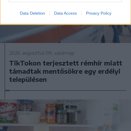
Data Deletion
Data Access
Privacy Policy
2026. augusztus 09., vasárnap
TikTokon terjesztett rémhír miatt
támadtak mentősökre egy erdélyi
településen