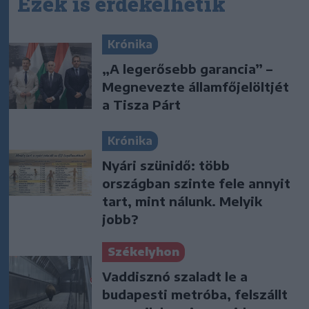
Ezek is érdekelhetik
Krónika
„A legerősebb garancia” –
Megnevezte államfőjelöltjét
a Tisza Párt
Krónika
Nyári szünidő: több
országban szinte fele annyit
tart, mint nálunk. Melyik
jobb?
Székelyhon
Vaddisznó szaladt le a
budapesti metróba, felszállt