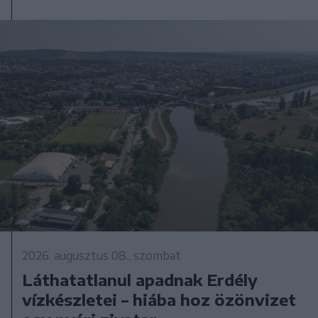
2026. augusztus 08., szombat
Láthatatlanul apadnak Erdély
vízkészletei – hiába hoz özönvizet