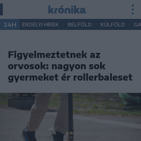
•
•
•
24H
ERDÉLYI HÍREK
BELFÖLD
KÜLFÖLD
G
Figyelmeztetnek az
orvosok: nagyon sok
gyermeket ér rollerbaleset