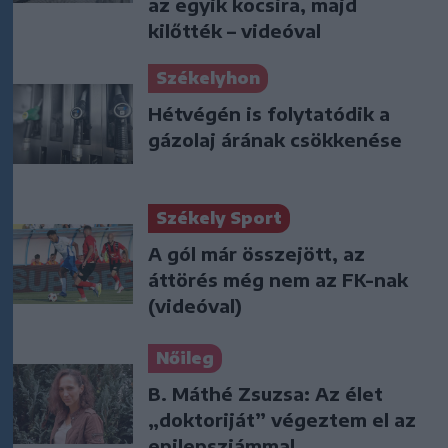
az egyik kocsira, majd
kilőtték – videóval
Székelyhon
Hétvégén is folytatódik a
gázolaj árának csökkenése
Székely Sport
A gól már összejött, az
áttörés még nem az FK-nak
(videóval)
Nőileg
B. Máthé Zsuzsa: Az élet
„doktoriját” végeztem el az
epilepsziámmal