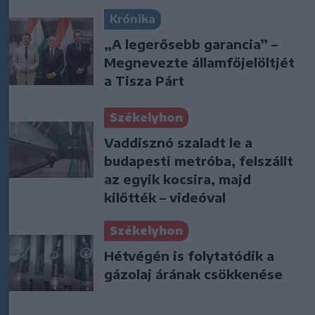
Krónika
„A legerősebb garancia” –
Megnevezte államfőjelöltjét
a Tisza Párt
Székelyhon
Vaddisznó szaladt le a
budapesti metróba, felszállt
az egyik kocsira, majd
kilőtték – videóval
Székelyhon
Hétvégén is folytatódik a
gázolaj árának csökkenése