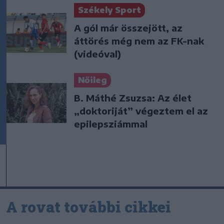
Székely Sport
A gól már összejött, az
áttörés még nem az FK-nak
(videóval)
Nőileg
B. Máthé Zsuzsa: Az élet
„doktoriját” végeztem el az
epilepsziámmal
A rovat további cikkei