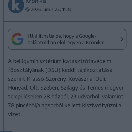
Krónika
2026. június 23., 11:39
Itt állíthatja be, hogy a Google-
találatokban elöl legyen a Krónika!
A belügyminisztérium katasztrófavédelmi
főosztályának (DSU) keddi tájékoztatása
szerint Krassó-Szörény, Kovászna, Dolj,
Hunyad, Olt, Szeben, Szilágy és Temes megyei
településeken 28 házból, 23 udvarból, valamint
78 pincéből/alagsorból kellett kiszivattyúzni a
vizet.