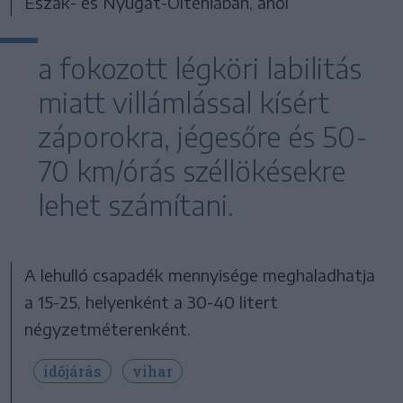
Észak- és Nyugat-Olténiában, ahol
a fokozott légköri labilitás
miatt villámlással kísért
záporokra, jégesőre és 50-
70 km/órás széllökésekre
lehet számítani.
A lehulló csapadék mennyisége meghaladhatja
a 15-25, helyenként a 30-40 litert
négyzetméterenként.
időjárás
vihar