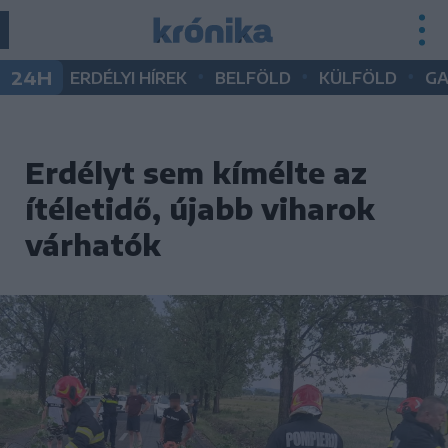
•
•
•
24H
ERDÉLYI HÍREK
BELFÖLD
KÜLFÖLD
G
Erdélyt sem kímélte az
ítéletidő, újabb viharok
várhatók