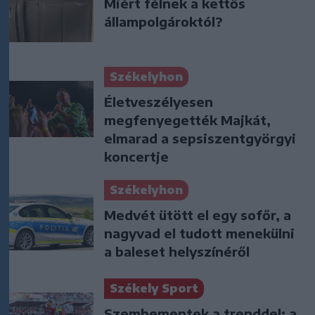
Miért félnek a kettős
állampolgároktól?
Székelyhon
Életveszélyesen
megfenyegették Majkát,
elmarad a sepsiszentgyörgyi
koncertje
Székelyhon
Medvét ütött el egy sofőr, a
nagyvad el tudott menekülni
a baleset helyszínéről
Székely Sport
Szembementek a trenddel: a