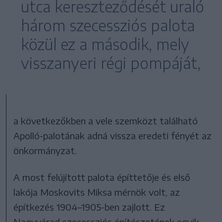
utca kereszteződését uraló
három szecessziós palota
közül ez a második, mely
visszanyeri régi pompáját,
a következőkben a vele szemközt található
Apolló-palotának adná vissza eredeti fényét az
önkormányzat.
A most felújított palota építtetője és első
lakója Moskovits Miksa mérnök volt, az
építkezés 1904–1905-ben zajlott. Ez
Nagyvárad szecessziós építészetének egyik