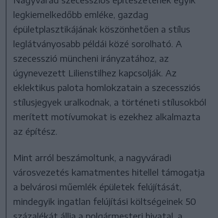
legkiemelkedőbb emléke, gazdag
épületplasztikájának köszönhetően a stílus
leglátványosabb példái közé sorolható. A
szecesszió müncheni irányzatához, az
úgynevezett Lilienstilhez kapcsolják. Az
eklektikus palota homlokzatain a szecessziós
stílusjegyek uralkodnak, a történeti stílusokból
merített motívumokat is ezekhez alkalmazta
az építész.
Mint arról beszámoltunk, a nagyváradi
városvezetés kamatmentes hitellel támogatja
a belvárosi műemlék épületek felújítását,
mindegyik ingatlan felújítási költségeinek 50
százalékát állja a polgármesteri hivatal, a