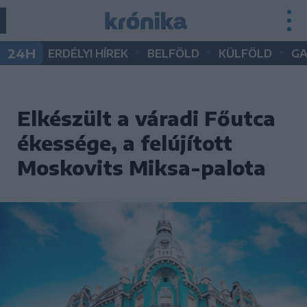
•
•
•
24H
ERDÉLYI HÍREK
BELFÖLD
KÜLFÖLD
G
Elkészült a váradi Főutca
ékessége, a felújított
Moskovits Miksa-palota