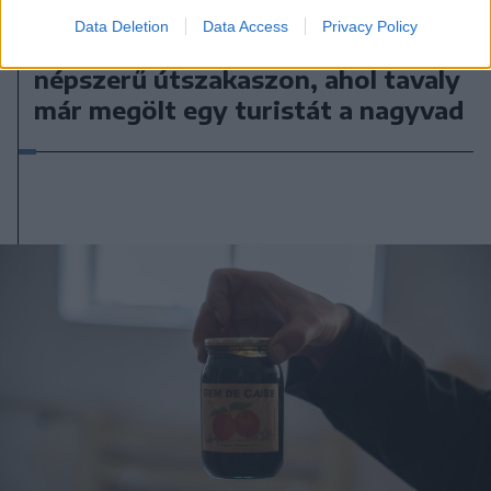
2026. augusztus 05., szerda
Data Deletion
Data Access
Privacy Policy
Autót tört fel egy medve a
népszerű útszakaszon, ahol tavaly
már megölt egy turistát a nagyvad