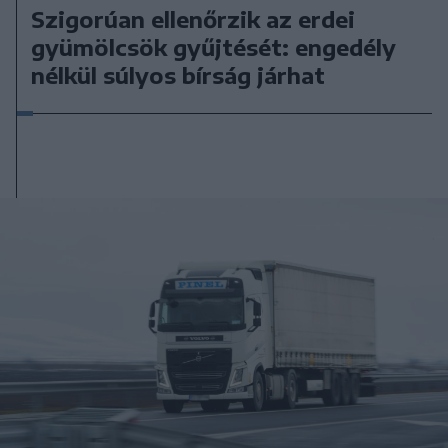
Szigorúan ellenőrzik az erdei
gyümölcsök gyűjtését: engedély
nélkül súlyos bírság járhat