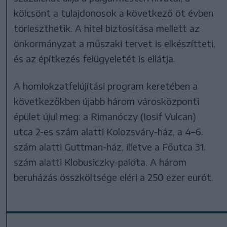
kölcsönt a tulajdonosok a következő öt évben
törleszthetik. A hitel biztosítása mellett az
önkormányzat a műszaki tervet is elkészítteti,
és az építkezés felügyeletét is ellátja.
A homlokzatfelújítási program keretében a
következőkben újabb három városközponti
épület újul meg: a Rimanóczy (Iosif Vulcan)
utca 2-es szám alatti Kolozsváry-ház, a 4–6.
szám alatti Guttman-ház, illetve a Főutca 31.
szám alatti Klobusiczky-palota. A három
beruházás összköltsége eléri a 250 ezer eurót.