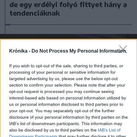
de egy erdélyi folyó fittyet hány a
tendenciáknak
Krónika -
Do Not Process My Personal Information
If you wish to opt-out of the sale, sharing to third parties, or
processing of your personal or sensitive information for
targeted advertising by us, please use the below opt-out
section to confirm your selection. Please note that after your
opt-out request is processed you may continue seeing
interest-based ads based on personal information utilized by
us or personal information disclosed to third parties prior to
your opt-out. You may separately opt-out of the further
disclosure of your personal information by third parties on the
IAB’s list of downstream participants. This information may
also be disclosed by us to third parties on the
IAB’s List of
2026. augusztus 05., szerda
Downstream Participants
that may further disclose it to other