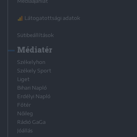
Médiaajánlat
Látogatottsági adatok
Sütibeállítások
Médiatér
Székelyhon
Székely Sport
Liget
Bihari Napló
Erdélyi Napló
Főtér
Nőileg
Rádió GaGa
Jóállás