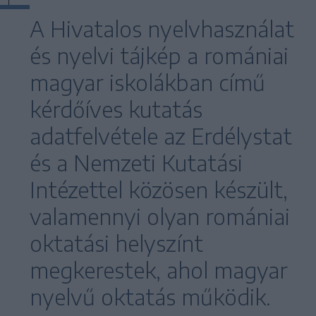
A Hivatalos nyelvhasználat
és nyelvi tájkép a romániai
magyar iskolákban című
kérdőíves kutatás
adatfelvétele az Erdélystat
és a Nemzeti Kutatási
Intézettel közösen készült,
valamennyi olyan romániai
oktatási helyszínt
megkerestek, ahol magyar
nyelvű oktatás működik.