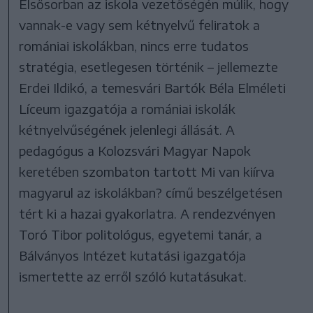
Elsősorban az iskola vezetőségén múlik, hogy
vannak-e vagy sem kétnyelvű feliratok a
romániai iskolákban, nincs erre tudatos
stratégia, esetlegesen történik – jellemezte
Erdei Ildikó, a temesvári Bartók Béla Elméleti
Líceum igazgatója a romániai iskolák
kétnyelvűségének jelenlegi állását. A
pedagógus a Kolozsvári Magyar Napok
keretében szombaton tartott Mi van kiírva
magyarul az iskolákban? című beszélgetésen
tért ki a hazai gyakorlatra. A rendezvényen
Toró Tibor politológus, egyetemi tanár, a
Bálványos Intézet kutatási igazgatója
ismertette az erről szóló kutatásukat.