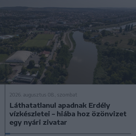
2026. augusztus 08., szombat
Láthatatlanul apadnak Erdély
vízkészletei – hiába hoz özönvizet
egy nyári zivatar