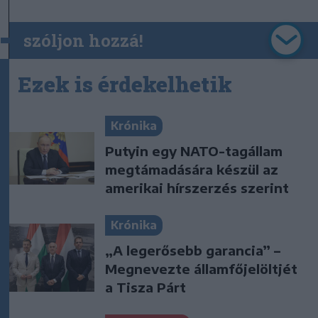
szóljon hozzá!
Ezek is érdekelhetik
Krónika
Putyin egy NATO-tagállam
megtámadására készül az
amerikai hírszerzés szerint
Krónika
„A legerősebb garancia” –
Megnevezte államfőjelöltjét
a Tisza Párt