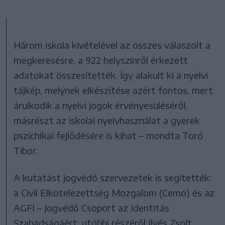
Három iskola kivételével az összes válaszolt a
megkeresésre, a 922 helyszínről érkezett
adatokat összesítették. Így alakult ki a nyelvi
tájkép, melynek elkészítése azért fontos, mert
árulkodik a nyelvi jogok érvényesüléséről,
másrészt az iskolai nyelvhasználat a gyerek
pszichikai fejlődésére is kihat – mondta Toró
Tibor.
A kutatást jogvédő szervezetek is segítették:
a Civil Elkötelezettség Mozgalom (Cemo) és az
AGFI – Jogvédő Csoport az Identitás
Szabadságáért; utóbbi részéről Ilyés Zsolt