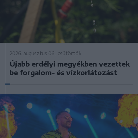
2026. augusztus 06., csütörtök
Újabb erdélyi megyékben vezettek
be forgalom- és vízkorlátozást