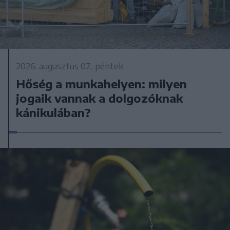
2026. augusztus 07., péntek
Hőség a munkahelyen: milyen
jogaik vannak a dolgozóknak
kánikulában?