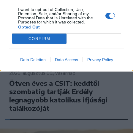
I want to opt-out of Collection, Use,
Retention, Sale, and/or Sharing of my
Personal Data that Is Unrelated with the
Purposes for which it was collected.
Opted Out
CONFIRM
Data Deletion
Data Access
Privacy Policy
2026. augusztus 09., vasárnap
Ötven éves a CSIT: keddtől
szombatig tartják Erdély
legnagyobb katolikus ifjúsági
találkozóját