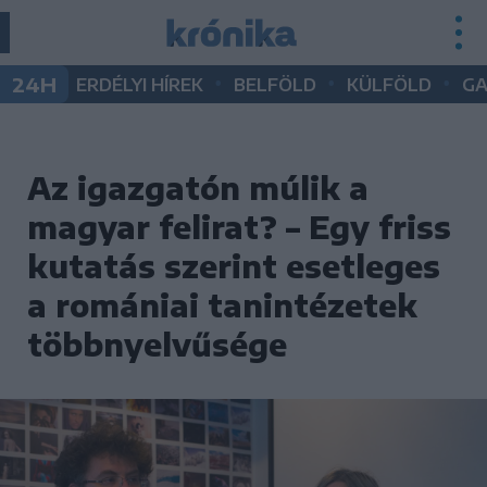
•
•
•
24H
ERDÉLYI HÍREK
BELFÖLD
KÜLFÖLD
G
Az igazgatón múlik a
magyar felirat? – Egy friss
kutatás szerint esetleges
a romániai tanintézetek
többnyelvűsége