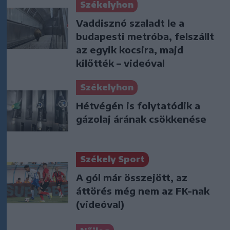
Székelyhon
Vaddisznó szaladt le a
budapesti metróba, felszállt
az egyik kocsira, majd
kilőtték – videóval
Székelyhon
Hétvégén is folytatódik a
gázolaj árának csökkenése
Székely Sport
A gól már összejött, az
áttörés még nem az FK-nak
(videóval)