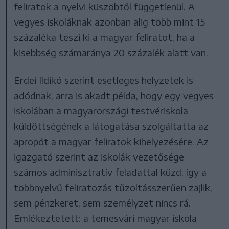
feliratok a nyelvi küszöbtől függetlenül. A
vegyes iskoláknak azonban alig több mint 15
százaléka teszi ki a magyar feliratot, ha a
kisebbség számaránya 20 százalék alatt van.
Erdei Ildikó szerint esetleges helyzetek is
adódnak, arra is akadt példa, hogy egy vegyes
iskolában a magyarországi testvériskola
küldöttségének a látogatása szolgáltatta az
apropót a magyar feliratok kihelyezésére. Az
igazgató szerint az iskolák vezetősége
számos adminisztratív feladattal küzd, így a
többnyelvű feliratozás tűzoltásszerűen zajlik,
sem pénzkeret, sem személyzet nincs rá.
Emlékeztetett: a temesvári magyar iskola