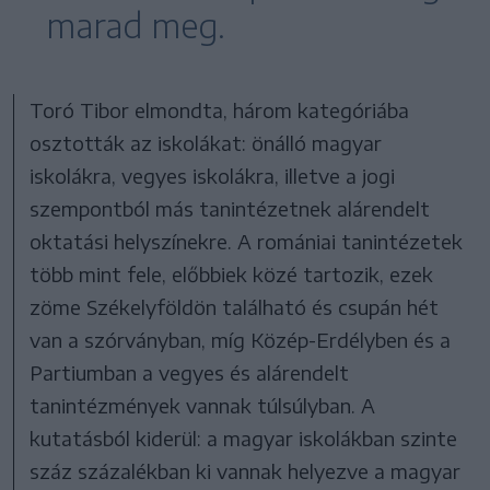
marad meg.
Toró Tibor elmondta, három kategóriába
osztották az iskolákat: önálló magyar
iskolákra, vegyes iskolákra, illetve a jogi
szempontból más tanintézetnek alárendelt
oktatási helyszínekre. A romániai tanintézetek
több mint fele, előbbiek közé tartozik, ezek
zöme Székelyföldön található és csupán hét
van a szórványban, míg Közép-Erdélyben és a
Partiumban a vegyes és alárendelt
tanintézmények vannak túlsúlyban. A
kutatásból kiderül: a magyar iskolákban szinte
száz százalékban ki vannak helyezve a magyar